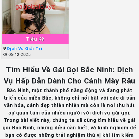
Tiểu Kỳ
Dịch Vụ Giải Trí
06-12-2025
Tìm Hiểu Về Gái Gọi Bắc Ninh: Dịch
Vụ Hấp Dẫn Dành Cho Cánh Mày Râu
Bắc Ninh, một thành phố năng động và đang phát
triển của miền Bắc, không chỉ nổi bật với các di sản
văn hóa, cảnh đẹp thiên nhiên mà còn là nơi thu hút
sự quan tâm của nhiều người với dịch vụ gái gọi.
Trong bài viết này, chúng ta sẽ cùng tìm hiểu về gái
gọi Bắc Ninh, những điều cần biết, và kinh nghiệm để
bạn có được những trải nghiệm thú vị khi tìm kiếm