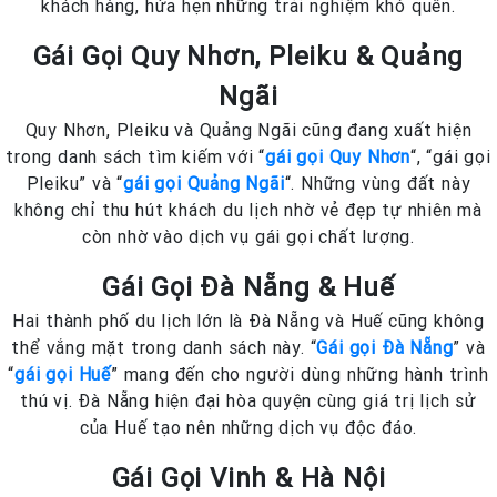
khách hàng, hứa hẹn những trải nghiệm khó quên.
Gái Gọi Quy Nhơn, Pleiku & Quảng
Ngãi
Quy Nhơn, Pleiku và Quảng Ngãi cũng đang xuất hiện
trong danh sách tìm kiếm với “
gái gọi Quy Nhơn
“, “gái gọi
Pleiku” và “
gái gọi Quảng Ngãi
“. Những vùng đất này
không chỉ thu hút khách du lịch nhờ vẻ đẹp tự nhiên mà
còn nhờ vào dịch vụ gái gọi chất lượng.
Gái Gọi Đà Nẵng & Huế
Hai thành phố du lịch lớn là Đà Nẵng và Huế cũng không
thể vắng mặt trong danh sách này. “
Gái gọi Đà Nẵng
” và
“
gái gọi Huế
” mang đến cho người dùng những hành trình
thú vị. Đà Nẵng hiện đại hòa quyện cùng giá trị lịch sử
của Huế tạo nên những dịch vụ độc đáo.
Gái Gọi Vinh & Hà Nội