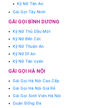
Kỹ Nữ Tân An
Gái Gọi Tây Ninh
GÁI GỌI BÌNH DƯƠNG
Kỹ Nữ Thủ Dầu Một
Kỹ Nữ Bến Cát
Kỹ Nữ Thuận An
Kỹ Nữ Dĩ An
Kỹ Nữ Tân Uyên
GÁI GỌI HÀ NỘI
Gái Gọi Hà Nội Cao Cấp
Gái Gọi Hà Nội Giá Rẻ
Gái Gọi Sinh Viên Hà Nội
Quận Đống Đa