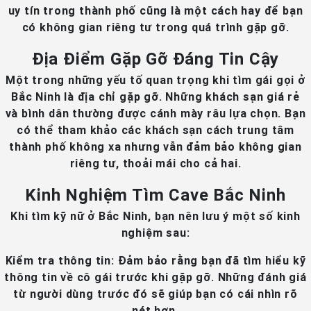
uy tín trong thành phố cũng là một cách hay để bạn
có không gian riêng tư trong quá trình gặp gỡ.
Địa Điểm Gặp Gỡ Đáng Tin Cậy
Một trong những yếu tố quan trọng khi tìm gái gọi ở
Bắc Ninh là địa chỉ gặp gỡ. Những khách sạn giá rẻ
và bình dân thường được cánh mày râu lựa chọn. Bạn
có thể tham khảo các khách sạn cách trung tâm
thành phố không xa nhưng vẫn đảm bảo không gian
riêng tư, thoải mái cho cả hai.
Kinh Nghiệm Tìm Cave Bắc Ninh
Khi tìm kỹ nữ ở Bắc Ninh, bạn nên lưu ý một số kinh
nghiệm sau:
Kiểm tra thông tin
: Đảm bảo rằng bạn đã tìm hiểu kỹ
thông tin về cô gái trước khi gặp gỡ. Những đánh giá
từ người dùng trước đó sẽ giúp bạn có cái nhìn rõ
nét hơn.