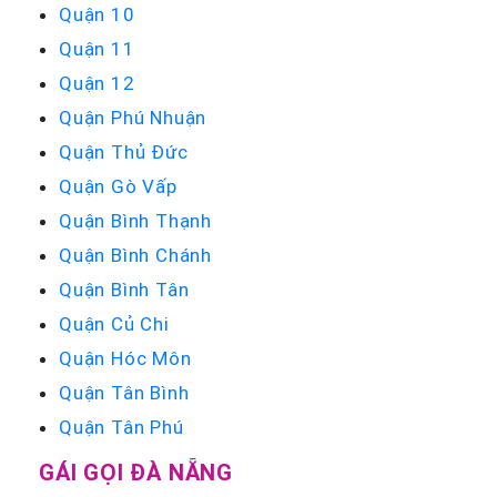
Quận 10
Quận 11
Quận 12
Quận Phú Nhuận
Quận Thủ Đức
Quận Gò Vấp
Quận Bình Thạnh
Quận Bình Chánh
Quận Bình Tân
Quận Củ Chi
Quận Hóc Môn
Quận Tân Bình
Quận Tân Phú
GÁI GỌI ĐÀ NẴNG