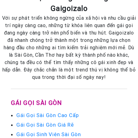
Gaigoizalo
Với sự phát triển không ngừng của xã hội và nhu cầu giải
trí ngày càng cao, những từ khóa liên quan đến gái gọi
đang ngày càng trở nên phổ biến và thu hút. Gaigoizalo
đã nhanh chóng trở thành một trong những lựa chọn
hàng đầu cho những ai tìm kiếm trải nghiệm mới mẻ. Dù
là Sài Gòn, Cần Thơ hay bất kỳ thành phố nào khác,
chúng ta đều có thể tìm thấy những cô gái xinh đẹp và
hấp dẫn. Đây chắc chắn là một trend thú vị không thể bỏ
qua trong thời đại số ngày nay!
GÁI GỌI SÀI GÒN
Gái Gọi Sài Gòn Cao Cấp
Gái Gọi Sài Gòn Giá Rẽ
Gái Gọi Sinh Viên Sài Gòn