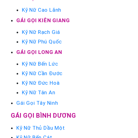
Kỹ Nữ Cao Lãnh
GÁI GỌI KIÊN GIANG
Kỹ Nữ Rạch Giá
Kỹ Nữ Phú Quốc
GÁI GỌI LONG AN
Kỹ Nữ Bến Lức
Kỹ Nữ Cần Đước
Kỹ Nữ Đức Hoà
Kỹ Nữ Tân An
Gái Gọi Tây Ninh
GÁI GỌI BÌNH DƯƠNG
Kỹ Nữ Thủ Dầu Một
Kỹ Nữ Bến Cát