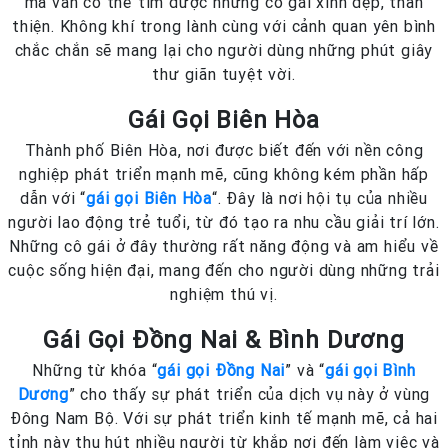
mà vẫn có thể tìm được những cô gái xinh đẹp, thân
thiện. Không khí trong lành cùng với cảnh quan yên bình
chắc chắn sẽ mang lại cho người dùng những phút giây
thư giãn tuyệt vời.
Gái Gọi Biên Hòa
Thành phố Biên Hòa, nơi được biết đến với nền công
nghiệp phát triển mạnh mẽ, cũng không kém phần hấp
dẫn với “
gái gọi Biên Hòa
“. Đây là nơi hội tụ của nhiều
người lao động trẻ tuổi, từ đó tạo ra nhu cầu giải trí lớn.
Những cô gái ở đây thường rất năng động và am hiểu về
cuộc sống hiện đại, mang đến cho người dùng những trải
nghiệm thú vị.
Gái Gọi Đồng Nai & Bình Dương
Những từ khóa “
gái gọi Đồng Nai
” và “
gái gọi Bình
Dương
” cho thấy sự phát triển của dịch vụ này ở vùng
Đông Nam Bộ. Với sự phát triển kinh tế mạnh mẽ, cả hai
tỉnh này thu hút nhiều người từ khắp nơi đến làm việc và