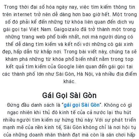
Trong thời đại số hóa ngày nay, việc tìm kiếm thông tin
trên internet trở nên dễ dàng hơn bao giờ hết. Một trong
số đó phải kể đến những từ khóa liên quan đến dịch vụ
gái gọi tại Việt Nam. Gaigoizalo đã trở thành một trong
những trang web phổ biến nhất, nơi mà người dùng có
thể dễ dàng tìm kiếm và kết nối với những cô gái xinh
đẹp, hấp dẫn từ khắp nơi. Trong bài viết này, chúng ta sẽ
khám phá những từ khóa phổ biến nhất nằm trong top
kết quả tìm kiếm của Google liên quan đến gái gọi tại
các thành phố lớn như Sài Gòn, Hà Nội, và nhiều địa điểm
khác.
Gái Gọi Sài Gòn
Đứng đầu danh sách là “
gái gọi Sài Gòn
“. Không có gì
ngạc nhiên khi thủ đô kinh tế của cả nước lại thu hút
nhiều người tìm kiếm sự hứng thú này. Với sự phát triển
mạnh mẽ của nền kinh tế, Sài Gòn không chỉ là nơi hội tụ
của những doanh nhân thành đạt mà còn là sân chơi hấp