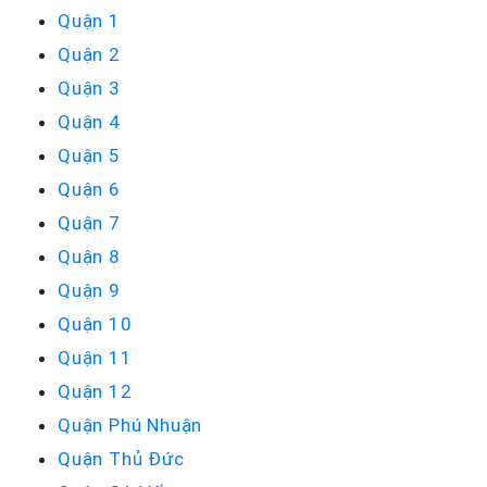
Quận 1
Quận 2
Quận 3
Quận 4
Quận 5
Quận 6
Quận 7
Quận 8
Quận 9
Quận 10
Quận 11
Quận 12
Quận Phú Nhuận
Quận Thủ Đức