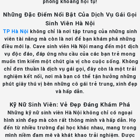
phóng khoáng hội tụ!
Những Đặc Điểm Nổi Bật Của Dịch Vụ Gái Gọi
Sinh Viên Hà Nội
TP Hà Nội
không chỉ là nơi tập trung của những sinh
viên tài năng mà còn là nơi để bạn khám phá những
điều mới lạ.
Cave sinh viên Hà Nội
mang đến một dịch
vụ độc đáo, đáp ứng nhu cầu của các bạn trẻ mong
muốn tìm kiếm một chút gia vị cho cuộc sống. Không
chỉ đơn thuần là dịch vụ gái gọi, đây còn là một trải
nghiệm kết nối, nơi mà bạn có thể tận hưởng những
phút giây thú vị bên những cô gái trẻ trung, xinh đẹp
và hấp dẫn.
Kỹ Nữ Sinh Viên: Vẻ Đẹp Đáng Khám Phá
Những
kỹ nữ sinh viên Hà Nội
không chỉ có ngoại
hình xinh đẹp mà còn rất thông minh và hấp dẫn. Họ
đến từ nhiều trường đại học khác nhau, mang trong
mình niềm đam mê và khát khao trải nghiệm. Được