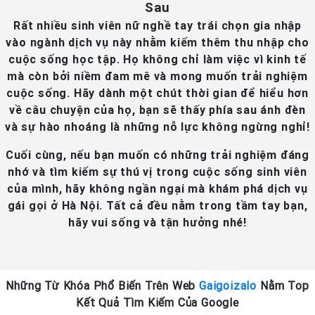
Sau
Rất nhiều
sinh viên nữ nghề tay trái
chọn gia nhập
vào ngành dịch vụ này nhằm kiếm thêm thu nhập cho
cuộc sống học tập. Họ không chỉ làm việc vì kinh tế
mà còn bởi niềm đam mê và mong muốn trải nghiệm
cuộc sống. Hãy dành một chút thời gian để hiểu hơn
về câu chuyện của họ, bạn sẽ thấy phía sau ánh đèn
và sự hào nhoáng là những nỗ lực không ngừng nghỉ!
Cuối cùng, nếu bạn muốn có những trải nghiệm đáng
nhớ và tìm kiếm sự thú vị trong cuộc sống sinh viên
của mình, hãy không ngần ngại mà khám phá dịch vụ
gái gọi ở Hà Nội. Tất cả đều nằm trong tầm tay bạn,
hãy vui sống và tận hưởng nhé!
Những Từ Khóa Phổ Biến Trên Web
Gaigoizalo
Nằm Top
Kết Quả Tìm Kiếm Của Google