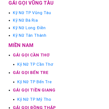
GÁI GỌI VŨNG TÀU
Kỹ Nữ TP Vũng Tàu
Kỹ Nữ Bà Rịa
Kỹ Nữ Long Điền
Kỹ Nữ Tân Thành
MIỀN NAM
GÁI GỌI CẦN THƠ
Kỹ Nữ TP Cần Thơ
GÁI GỌI BẾN TRE
Kỹ Nữ TP Bến Tre
GÁI GỌI TIỀN GIANG
Kỹ Nữ TP Mỹ Tho
GÁI GỌI ĐỒNG THÁP