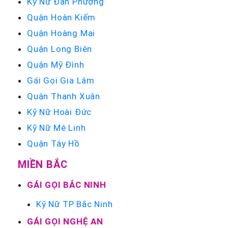
Kỹ Nữ Đan Phượng
Quận Hoàn Kiếm
Quận Hoàng Mai
Quận Long Biên
Quận Mỹ Đình
Gái Gọi Gia Lâm
Quận Thanh Xuân
Kỹ Nữ Hoài Đức
Kỹ Nữ Mê Linh
Quận Tây Hồ
MIỀN BẮC
GÁI GỌI BẮC NINH
Kỹ Nữ TP Bắc Ninh
GÁI GỌI NGHỆ AN