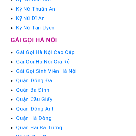
Kỹ Nữ Thuận An
Kỹ Nữ Dĩ An
Kỹ Nữ Tân Uyên
GÁI GỌI HÀ NỘI
Gái Gọi Hà Nội Cao Cấp
Gái Gọi Hà Nội Giá Rẻ
Gái Gọi Sinh Viên Hà Nội
Quận Đống Đa
Quận Ba Đình
Quận Cầu Giấy
Quận Đông Anh
Quận Hà Đông
Quận Hai Bà Trưng