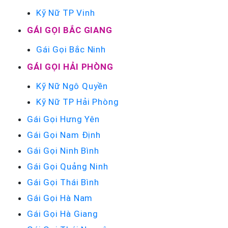
Kỹ Nữ TP Vinh
GÁI GỌI BẮC GIANG
Gái Gọi Bắc Ninh
GÁI GỌI HẢI PHÒNG
Kỹ Nữ Ngô Quyền
Kỹ Nữ TP Hải Phòng
Gái Gọi Hưng Yên
Gái Gọi Nam Định
Gái Gọi Ninh Bình
Gái Gọi Quảng Ninh
Gái Gọi Thái Bình
Gái Gọi Hà Nam
Gái Gọi Hà Giang