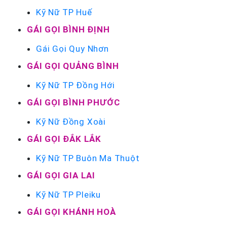
Kỹ Nữ TP Huế
GÁI GỌI BÌNH ĐỊNH
Gái Gọi Quy Nhơn
GÁI GỌI QUẢNG BÌNH
Kỹ Nữ TP Đồng Hới
GÁI GỌI BÌNH PHƯỚC
Kỹ Nữ Đồng Xoài
GÁI GỌI ĐẮK LẮK
Kỹ Nữ TP Buôn Ma Thuột
GÁI GỌI GIA LAI
Kỹ Nữ TP Pleiku
GÁI GỌI KHÁNH HOÀ