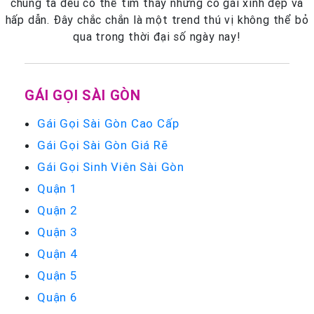
chúng ta đều có thể tìm thấy những cô gái xinh đẹp và
hấp dẫn. Đây chắc chắn là một trend thú vị không thể bỏ
qua trong thời đại số ngày nay!
GÁI GỌI SÀI GÒN
Gái Gọi Sài Gòn Cao Cấp
Gái Gọi Sài Gòn Giá Rẽ
Gái Gọi Sinh Viên Sài Gòn
Quận 1
Quận 2
Quận 3
Quận 4
Quận 5
Quận 6