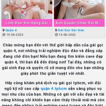
Linh Đan-Em Hàng Gái
Kim Quyên-Chân Dài Mặt
Gọi Sài Gòn Tình Cảm
Xinh Dâm Vô Đối
Quận 4
Gái Gọi Sài Gòn
Service Ngon
15-06-2023
15-06-2023
Chào mừng bạn đến với thế giới hấp dẫn của gái gọi
quận 4, nơi những trải nghiệm độc đáo và đẳng cấp
đang chờ đón bạn! Nếu bạn đang tìm kiếm cave đẹp
quận 4, thì bạn đã đến đúng nơi! Tại đây, những cô
gái xinh đẹp và quyến rũ sẽ mang đến cho bạn những
giây phút thư giãn tuyệt vời nhất.
Hãy cùng khám phá dịch vụ gái gọi tphcm, với đội
ngũ kỹ nữ cao cấp
quận 4 tphcm
sẵn sàng phục vụ
mọi nhu cầu của bạn. Những cô gái với sắc đẹp và tài
năng không chỉ khiến bạn cảm thấy thoải mái mà còn
mang đến những trải nghiệm sang trọng và đặc biệt.