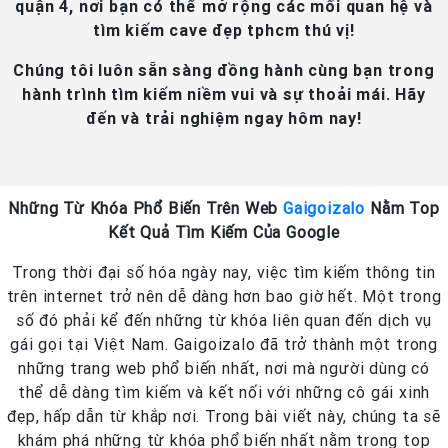
quận 4, nơi bạn có thể mở rộng các mối quan hệ và
tìm kiếm cave đẹp tphcm thú vị!
Chúng tôi luôn sẵn sàng đồng hành cùng bạn trong
hành trình tìm kiếm niềm vui và sự thoải mái. Hãy
đến và trải nghiệm ngay hôm nay!
Những Từ Khóa Phổ Biến Trên Web
Gaigoizalo
Nằm Top
Kết Quả Tìm Kiếm Của Google
Trong thời đại số hóa ngày nay, việc tìm kiếm thông tin
trên internet trở nên dễ dàng hơn bao giờ hết. Một trong
số đó phải kể đến những từ khóa liên quan đến dịch vụ
gái gọi tại Việt Nam. Gaigoizalo đã trở thành một trong
những trang web phổ biến nhất, nơi mà người dùng có
thể dễ dàng tìm kiếm và kết nối với những cô gái xinh
đẹp, hấp dẫn từ khắp nơi. Trong bài viết này, chúng ta sẽ
khám phá những từ khóa phổ biến nhất nằm trong top