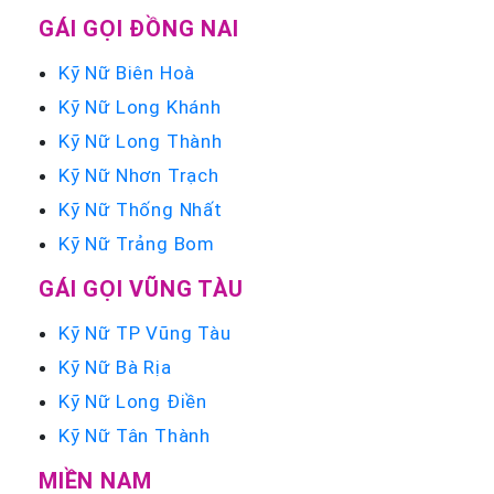
GÁI GỌI ĐỒNG NAI
Kỹ Nữ Biên Hoà
Kỹ Nữ Long Khánh
Kỹ Nữ Long Thành
Kỹ Nữ Nhơn Trạch
Kỹ Nữ Thống Nhất
Kỹ Nữ Trảng Bom
GÁI GỌI VŨNG TÀU
Kỹ Nữ TP Vũng Tàu
Kỹ Nữ Bà Rịa
Kỹ Nữ Long Điền
Kỹ Nữ Tân Thành
MIỀN NAM