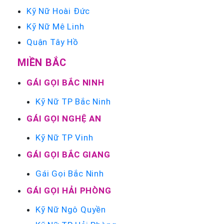
Kỹ Nữ Hoài Đức
Kỹ Nữ Mê Linh
Quận Tây Hồ
MIỀN BẮC
GÁI GỌI BẮC NINH
Kỹ Nữ TP Bắc Ninh
GÁI GỌI NGHỆ AN
Kỹ Nữ TP Vinh
GÁI GỌI BẮC GIANG
Gái Gọi Bắc Ninh
GÁI GỌI HẢI PHÒNG
Kỹ Nữ Ngô Quyền