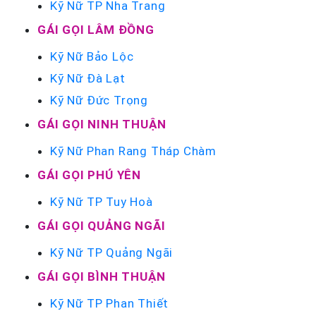
Kỹ Nữ TP Nha Trang
GÁI GỌI LÂM ĐỒNG
Kỹ Nữ Bảo Lộc
Kỹ Nữ Đà Lạt
Kỹ Nữ Đức Trọng
GÁI GỌI NINH THUẬN
Kỹ Nữ Phan Rang Tháp Chàm
GÁI GỌI PHÚ YÊN
Kỹ Nữ TP Tuy Hoà
GÁI GỌI QUẢNG NGÃI
Kỹ Nữ TP Quảng Ngãi
GÁI GỌI BÌNH THUẬN
Kỹ Nữ TP Phan Thiết