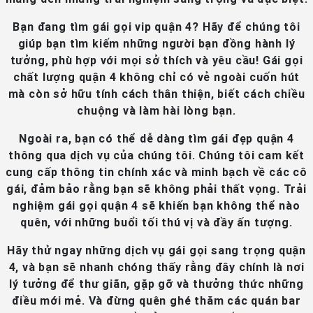
Bạn đang tìm gái gọi vip quận 4? Hãy để chúng tôi
giúp bạn tìm kiếm những người bạn đồng hành lý
tưởng, phù hợp với mọi sở thích và yêu cầu! Gái gọi
chất lượng quận 4 không chỉ có vẻ ngoài cuốn hút
mà còn sở hữu tính cách thân thiện, biết cách chiều
chuộng và làm hài lòng bạn.
Ngoài ra, bạn có thể dễ dàng tìm gái đẹp quận 4
thông qua dịch vụ của chúng tôi. Chúng tôi cam kết
cung cấp thông tin chính xác và minh bạch về các cô
gái, đảm bảo rằng bạn sẽ không phải thất vọng. Trải
nghiệm gái gọi quận 4 sẽ khiến bạn không thể nào
quên, với những buổi tối thú vị và đầy ấn tượng.
Hãy thử ngay những dịch vụ gái gọi sang trọng quận
4, và bạn sẽ nhanh chóng thấy rằng đây chính là nơi
lý tưởng để thư giãn, gặp gỡ và thưởng thức những
điều mới mẻ. Và đừng quên ghé thăm các quán bar