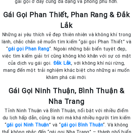
gái gọi ở đây cũng đa dạng và phong phú hơn.
Gái Gọi Phan Thiết, Phan Rang & Đắk
Lắk
Những ai yêu thích vẻ đẹp thiên nhiên và không khí trong
lành, chắc chắn sẽ muốn tìm kiếm “gái gọi Phan Thiết” và
“
gái gọi Phan Rang
“. Ngoài những bãi biển tuyệt đẹp,
việc tìm kiếm giải trí cũng không khó khăn với sự có mặt
của dịch vụ gái gọi.
Đắk Lắk
, với không khí núi rừng,
mang đến một trải nghiệm khác biệt cho những ai muốn
khám phá cái mới.
Gái Gọi Ninh Thuận, Bình Thuận &
Nha Trang
Tỉnh Ninh Thuận và Bình Thuận, nổi bật với nhiều điểm
du lịch hấp dẫn, cũng là nơi mà khá nhiều người tìm kiếm
“
gái gọi Ninh Thuận
” và “
gái gọi Bình Thuận
“. Và không
thể không nhắc đến “gái gọi Nha Trang” – thành phố biển