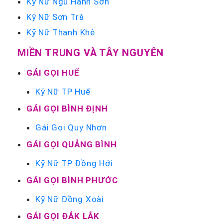
Kỹ Nữ Ngũ Hành Sơn
Kỹ Nữ Sơn Trà
Kỹ Nữ Thanh Khê
MIỀN TRUNG VÀ TÂY NGUYÊN
GÁI GỌI HUẾ
Kỹ Nữ TP Huế
GÁI GỌI BÌNH ĐỊNH
Gái Gọi Quy Nhơn
GÁI GỌI QUẢNG BÌNH
Kỹ Nữ TP Đồng Hới
GÁI GỌI BÌNH PHƯỚC
Kỹ Nữ Đồng Xoài
GÁI GỌI ĐẮK LẮK