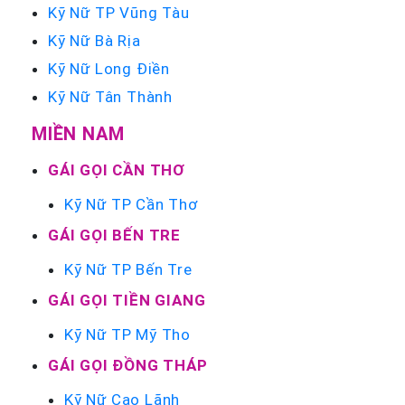
Kỹ Nữ TP Vũng Tàu
Kỹ Nữ Bà Rịa
Kỹ Nữ Long Điền
Kỹ Nữ Tân Thành
MIỀN NAM
GÁI GỌI CẦN THƠ
Kỹ Nữ TP Cần Thơ
GÁI GỌI BẾN TRE
Kỹ Nữ TP Bến Tre
GÁI GỌI TIỀN GIANG
Kỹ Nữ TP Mỹ Tho
GÁI GỌI ĐỒNG THÁP
Kỹ Nữ Cao Lãnh