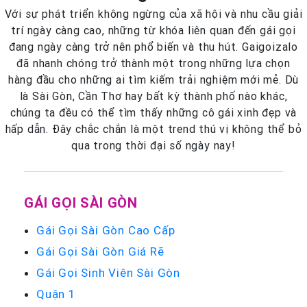
Với sự phát triển không ngừng của xã hội và nhu cầu giải
trí ngày càng cao, những từ khóa liên quan đến gái gọi
đang ngày càng trở nên phổ biến và thu hút. Gaigoizalo
đã nhanh chóng trở thành một trong những lựa chọn
hàng đầu cho những ai tìm kiếm trải nghiệm mới mẻ. Dù
là Sài Gòn, Cần Thơ hay bất kỳ thành phố nào khác,
chúng ta đều có thể tìm thấy những cô gái xinh đẹp và
hấp dẫn. Đây chắc chắn là một trend thú vị không thể bỏ
qua trong thời đại số ngày nay!
GÁI GỌI SÀI GÒN
Gái Gọi Sài Gòn Cao Cấp
Gái Gọi Sài Gòn Giá Rẽ
Gái Gọi Sinh Viên Sài Gòn
Quận 1