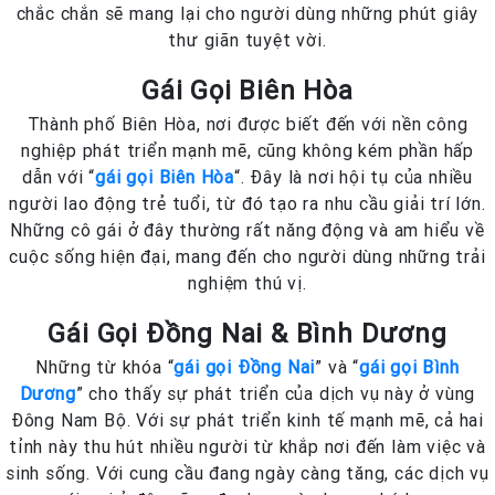
chắc chắn sẽ mang lại cho người dùng những phút giây
thư giãn tuyệt vời.
Gái Gọi Biên Hòa
Thành phố Biên Hòa, nơi được biết đến với nền công
nghiệp phát triển mạnh mẽ, cũng không kém phần hấp
dẫn với “
gái gọi Biên Hòa
“. Đây là nơi hội tụ của nhiều
người lao động trẻ tuổi, từ đó tạo ra nhu cầu giải trí lớn.
Những cô gái ở đây thường rất năng động và am hiểu về
cuộc sống hiện đại, mang đến cho người dùng những trải
nghiệm thú vị.
Gái Gọi Đồng Nai & Bình Dương
Những từ khóa “
gái gọi Đồng Nai
” và “
gái gọi Bình
Dương
” cho thấy sự phát triển của dịch vụ này ở vùng
Đông Nam Bộ. Với sự phát triển kinh tế mạnh mẽ, cả hai
tỉnh này thu hút nhiều người từ khắp nơi đến làm việc và
sinh sống. Với cung cầu đang ngày càng tăng, các dịch vụ