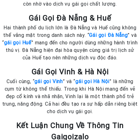
còn nhờ vào dịch vụ gái gọi chất lượng.
Gái Gọi Đà Nẵng & Huế
Hai thành phố du lịch lớn là Đà Nẵng và Huế cũng không
thể vắng mặt trong danh sách này. “
Gái gọi Đà Nẵng
” và
“
gái gọi Huế
” mang đến cho người dùng những hành trình
thú vị. Đà Nẵng hiện đại hòa quyện cùng giá trị lịch sử
của Huế tạo nên những dịch vụ độc đáo.
Gái Gọi Vinh & Hà Nội
Cuối cùng, “
gái gọi Vinh
” và “
gái gọi Hà Nội
” là những
cụm từ không thể thiếu. Trong khi Hà Nội mang đến vẻ
đẹp cổ kính và nhã nhặn, Vinh lại là một thành phố trẻ
trung, năng động. Cả hai đều tạo ra sự hấp dẫn riêng biệt
cho dịch vụ gái gọi.
Kết Luận Chung Về Thông Tin
Gaigoizalo