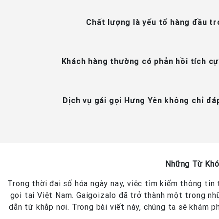
Chất lượng là yếu tố hàng đầu tr
Khách hàng thường có phản hồi tích cực
Dịch vụ gái gọi Hưng Yên không chỉ đá
Những Từ Khó
Trong thời đại số hóa ngày nay, việc tìm kiếm thông tin
gọi tại Việt Nam. Gaigoizalo đã trở thành một trong nh
dẫn từ khắp nơi. Trong bài viết này, chúng ta sẽ khám 