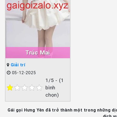
Trúc Mai
Giải trí
05-12-2025
1/5 - (1
bình
chọn)
Gái gọi Hưng Yên đã trở thành một trong những dịch
dịch v