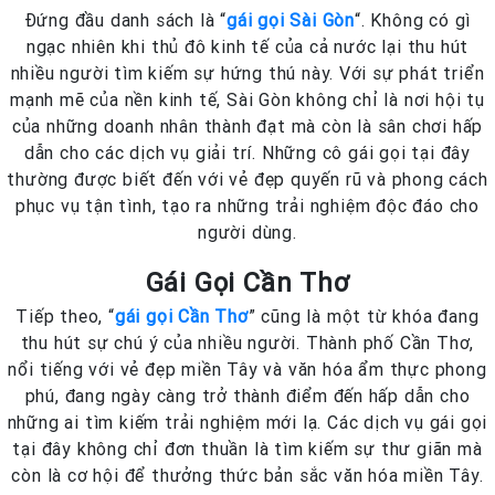
Đứng đầu danh sách là “
gái gọi Sài Gòn
“. Không có gì
ngạc nhiên khi thủ đô kinh tế của cả nước lại thu hút
nhiều người tìm kiếm sự hứng thú này. Với sự phát triển
mạnh mẽ của nền kinh tế, Sài Gòn không chỉ là nơi hội tụ
của những doanh nhân thành đạt mà còn là sân chơi hấp
dẫn cho các dịch vụ giải trí. Những cô gái gọi tại đây
thường được biết đến với vẻ đẹp quyến rũ và phong cách
phục vụ tận tình, tạo ra những trải nghiệm độc đáo cho
người dùng.
Gái Gọi Cần Thơ
Tiếp theo, “
gái gọi Cần Thơ
” cũng là một từ khóa đang
thu hút sự chú ý của nhiều người. Thành phố Cần Thơ,
nổi tiếng với vẻ đẹp miền Tây và văn hóa ẩm thực phong
phú, đang ngày càng trở thành điểm đến hấp dẫn cho
những ai tìm kiếm trải nghiệm mới lạ. Các dịch vụ gái gọi
tại đây không chỉ đơn thuần là tìm kiếm sự thư giãn mà
còn là cơ hội để thưởng thức bản sắc văn hóa miền Tây.