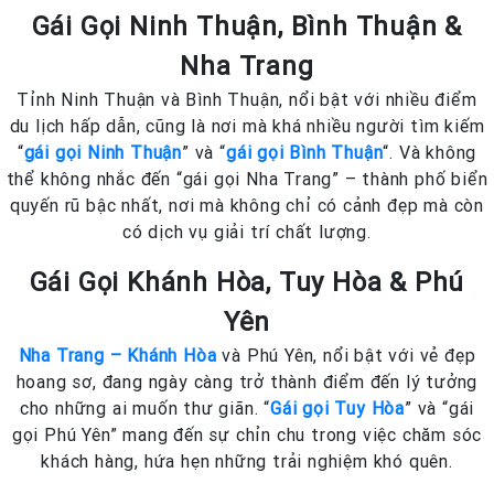
Gái Gọi Ninh Thuận, Bình Thuận &
Nha Trang
Tỉnh Ninh Thuận và Bình Thuận, nổi bật với nhiều điểm
du lịch hấp dẫn, cũng là nơi mà khá nhiều người tìm kiếm
“
gái gọi Ninh Thuận
” và “
gái gọi Bình Thuận
“. Và không
thể không nhắc đến “gái gọi Nha Trang” – thành phố biển
quyến rũ bậc nhất, nơi mà không chỉ có cảnh đẹp mà còn
có dịch vụ giải trí chất lượng.
Gái Gọi Khánh Hòa, Tuy Hòa & Phú
Yên
Nha Trang – Khánh Hòa
và Phú Yên, nổi bật với vẻ đẹp
hoang sơ, đang ngày càng trở thành điểm đến lý tưởng
cho những ai muốn thư giãn. “
Gái gọi Tuy Hòa
” và “gái
gọi Phú Yên” mang đến sự chỉn chu trong việc chăm sóc
khách hàng, hứa hẹn những trải nghiệm khó quên.