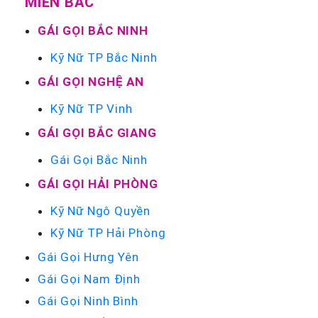
MIỀN BẮC
GÁI GỌI BẮC NINH
Kỹ Nữ TP Bắc Ninh
GÁI GỌI NGHỆ AN
Kỹ Nữ TP Vinh
GÁI GỌI BẮC GIANG
Gái Gọi Bắc Ninh
GÁI GỌI HẢI PHÒNG
Kỹ Nữ Ngô Quyền
Kỹ Nữ TP Hải Phòng
Gái Gọi Hưng Yên
Gái Gọi Nam Định
Gái Gọi Ninh Bình