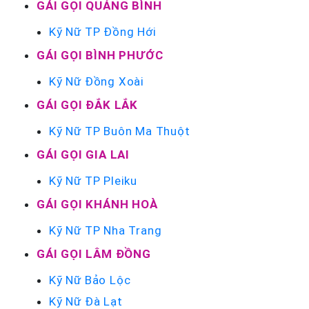
GÁI GỌI QUẢNG BÌNH
Kỹ Nữ TP Đồng Hới
GÁI GỌI BÌNH PHƯỚC
Kỹ Nữ Đồng Xoài
GÁI GỌI ĐẮK LẮK
Kỹ Nữ TP Buôn Ma Thuột
GÁI GỌI GIA LAI
Kỹ Nữ TP Pleiku
GÁI GỌI KHÁNH HOÀ
Kỹ Nữ TP Nha Trang
GÁI GỌI LÂM ĐỒNG
Kỹ Nữ Bảo Lộc
Kỹ Nữ Đà Lạt