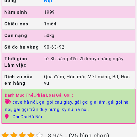
động
Nội
Năm sinh
1999
Chiều cao
1m64
Cân nặng
50kg
Số đo ba vòng
90-63-92
Thời gian
từ 8h sáng đến 2h khuya hàng ngày
Làm việc
Dịch vụ của
Qua đêm, Hôn môi, Vét máng, BJ, Hôn
em hàng
vú
Danh Mục Thẻ_Phân Loại Gái Gọi :
cave hà nội,
gai goi cau giay,
gái gọi gia lâm,
gái gọi hà
nội,
gái gọi trần duy hưng,
kỹ nữ hà nội,
Gái Gọi Hà Nội
3.9/5 - (25 bình chọn)