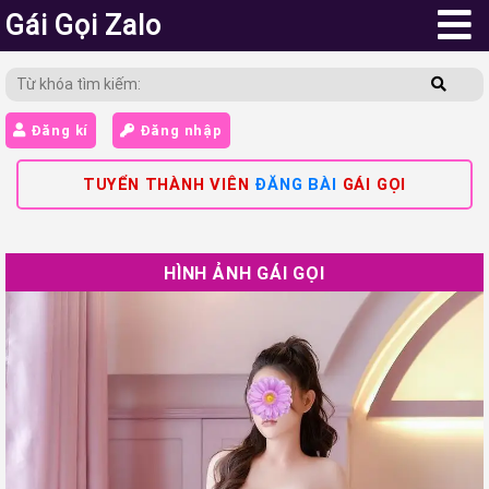
Gái Gọi Zalo
Đăng kí
Đăng nhập
TUYỂN THÀNH VIÊN
ĐĂNG BÀI
GÁI GỌI
HÌNH ẢNH GÁI GỌI