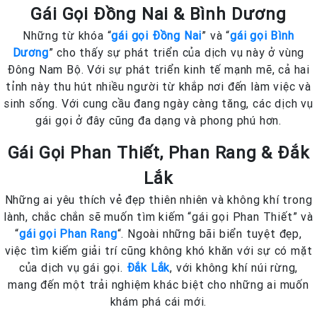
Gái Gọi Đồng Nai & Bình Dương
Những từ khóa “
gái gọi Đồng Nai
” và “
gái gọi Bình
Dương
” cho thấy sự phát triển của dịch vụ này ở vùng
Đông Nam Bộ. Với sự phát triển kinh tế mạnh mẽ, cả hai
tỉnh này thu hút nhiều người từ khắp nơi đến làm việc và
sinh sống. Với cung cầu đang ngày càng tăng, các dịch vụ
gái gọi ở đây cũng đa dạng và phong phú hơn.
Gái Gọi Phan Thiết, Phan Rang & Đắk
Lắk
Những ai yêu thích vẻ đẹp thiên nhiên và không khí trong
lành, chắc chắn sẽ muốn tìm kiếm “gái gọi Phan Thiết” và
“
gái gọi Phan Rang
“. Ngoài những bãi biển tuyệt đẹp,
việc tìm kiếm giải trí cũng không khó khăn với sự có mặt
của dịch vụ gái gọi.
Đắk Lắk
, với không khí núi rừng,
mang đến một trải nghiệm khác biệt cho những ai muốn
khám phá cái mới.