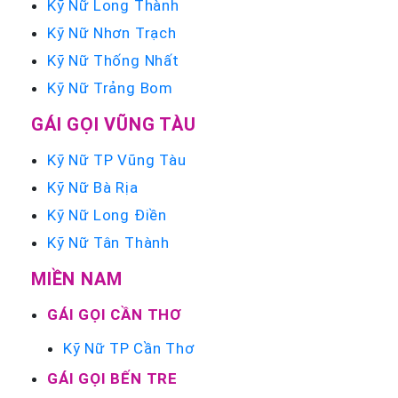
Kỹ Nữ Long Thành
Kỹ Nữ Nhơn Trạch
Kỹ Nữ Thống Nhất
Kỹ Nữ Trảng Bom
GÁI GỌI VŨNG TÀU
Kỹ Nữ TP Vũng Tàu
Kỹ Nữ Bà Rịa
Kỹ Nữ Long Điền
Kỹ Nữ Tân Thành
MIỀN NAM
GÁI GỌI CẦN THƠ
Kỹ Nữ TP Cần Thơ
GÁI GỌI BẾN TRE