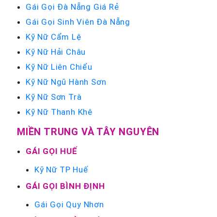
Gái Gọi Đà Nẵng Giá Rẻ
Gái Gọi Sinh Viên Đà Nẵng
Kỹ Nữ Cẩm Lệ
Kỹ Nữ Hải Châu
Kỹ Nữ Liên Chiểu
Kỹ Nữ Ngũ Hành Sơn
Kỹ Nữ Sơn Trà
Kỹ Nữ Thanh Khê
MIỀN TRUNG VÀ TÂY NGUYÊN
GÁI GỌI HUẾ
Kỹ Nữ TP Huế
GÁI GỌI BÌNH ĐỊNH
Gái Gọi Quy Nhơn