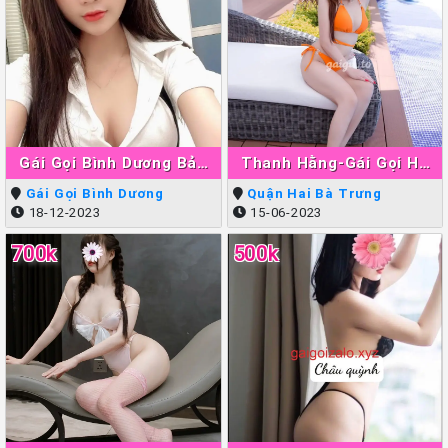
Gái Gọi Bình Dương Bảo
Thanh Hằng-Gái Gọi Hà
Ngân
Nội Làm Tình Giỏi Đẳng
Gái Gọi Bình Dương
Quận Hai Bà Trưng
Cấp
18-12-2023
15-06-2023
700k
500k