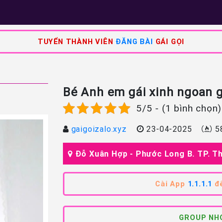
TUYỂN THÀNH VIÊN
ĐĂNG BÀI
GÁI GỌI
Bé Anh em gái xinh ngoan g
5/5 - (1 bình chọn)
gaigoizalo.xyz
23-04-2025
5
Đỗ Xuân Hợp - Phước Long B. TP. T
Cài App
1.1.1.1
để
GROUP NHÓ