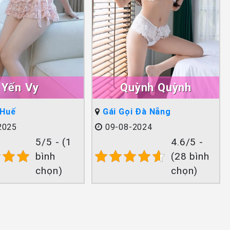
Yến Vy
Quỳnh Quỳnh
 Huế
Gái Gọi Đà Nẵng
2025
09-08-2024
5/5 - (1
4.6/5 -
bình
(28 bình
chọn)
chọn)