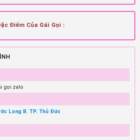
ặc Điểm Của Gái Gọi :
ÌNH
i gọi zalo
ớc Long B. TP. Thủ Đức