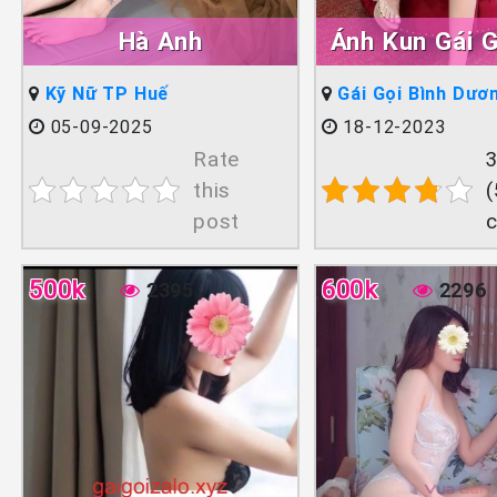
Hà Anh
Ánh Kun Gái 
Lên Sóng Th
Kỹ Nữ TP Huế
Gái Gọi Bình Dươ
05-09-2025
18-12-2023
Rate
3
this
(
post
500k
600k
2395
2296