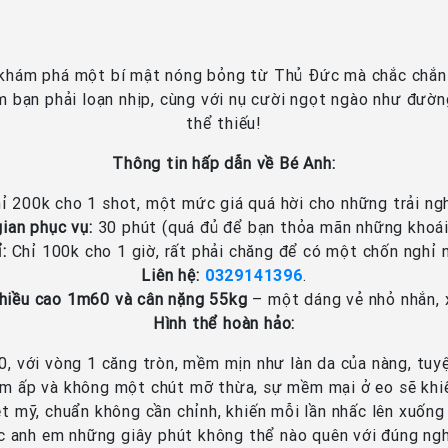
 khám phá một bí mật nóng bỏng từ Thủ Đức mà chắc chắn 
m bạn phải loạn nhịp, cùng với nụ cười ngọt ngào như đườ
thể thiếu!
Thông tin hấp dẫn về Bé Anh:
ỉ 200k cho 1 shot, một mức giá quá hời cho những trải ngh
ian phục vụ:
30 phút (quá đủ để bạn thỏa mãn những khoái
:
Chỉ 100k cho 1 giờ, rất phải chăng để có một chốn nghỉ n
Liên hệ:
0329141396
.
chiều cao 1m60 và cân nặng 55kg
– một dáng vẻ nhỏ nhắn, x
Hình thể hoàn hảo:
, với vòng 1 căng tròn, mềm mịn như làn da của nàng, tuyệ
 ấp và không một chút mỡ thừa, sự mềm mại ở eo sẽ khi
t mỹ, chuẩn không cần chỉnh, khiến mỗi lần nhấc lên xuống
anh em những giây phút không thể nào quên với đúng nghĩa