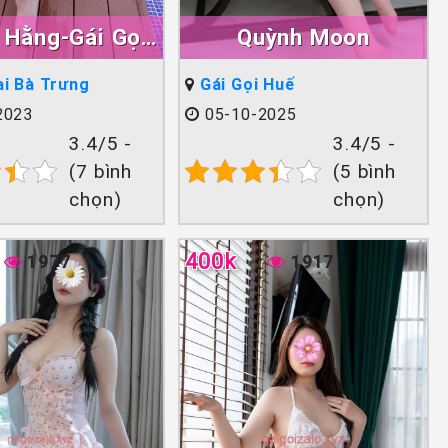
 Hằng-Gái Gọi
Quỳnh Moon
 Làm Tình Giỏi
i Bà Trưng
Gái Gọi Huế
Đẳng Cấp
2023
05-10-2025
3.4/5 -
3.4/5 -
(7 bình
(5 bình
chọn)
chọn)
400k
1977
1917