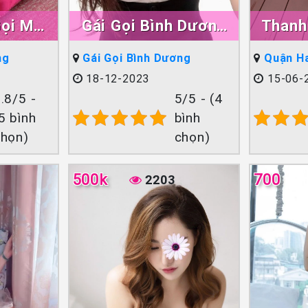
Gọi Mới
Gái Gọi Bình Dương
Thanh
uận An
Bảo Ngân
Hà Nội
ng
Gái Gọi Bình Dương
Quận Ha
18-12-2023
15-06-
.8/5 -
5/5 - (4
5 bình
bình
chọn)
chọn)
500k
700
2203