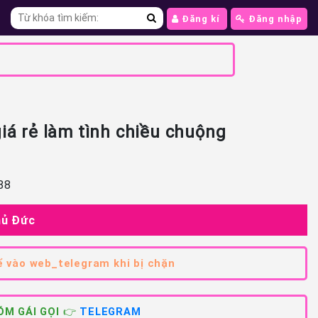
Đăng kí
Đăng nhập
iá rẻ làm tình chiều chuộng
88
hủ Đức
 vào web_telegram khi bị chặn
M GÁI GỌI 👉
TELEGRAM