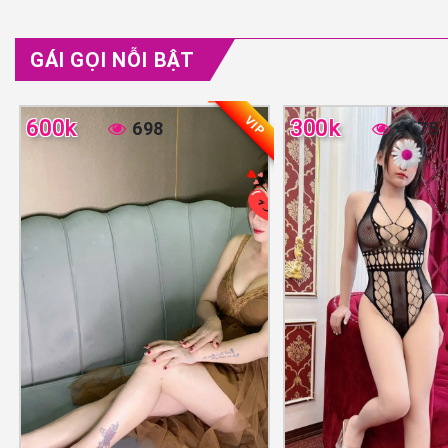
GÁI GỌI NỖI BẬT
VIP
600k
300k
698
4175