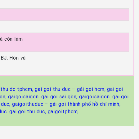
là còn làm
 BJ, Hôn vú
i thu dc tphcm,
gai goi thu duc – gái gọi hcm,
gai goi
gon,
gaigoisaigon. gái gọi sài gòn,
gaigoisaigon. gai goi
u duc,
gaigoithuduc – gái gọi thành phố hồ chí minh,
uc. gai goi thu duc,
gaigoitphcm,