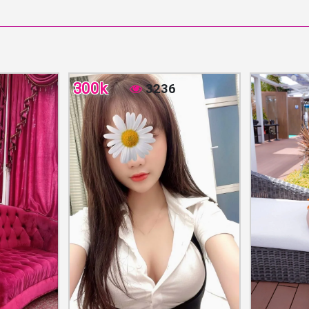
300k
3236