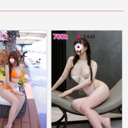
2736
700k
2445