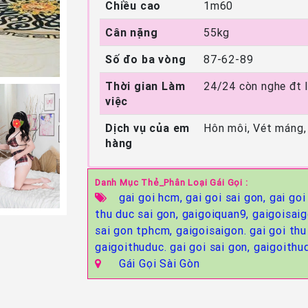
Chiều cao
1m60
Cân nặng
55kg
Số đo ba vòng
87-62-89
Thời gian Làm
24/24 còn nghe đt 
việc
Dịch vụ của em
Hôn môi, Vét máng,
hàng
Danh Mục Thẻ_Phân Loại Gái Gọi :
gai goi hcm,
gai goi sai gon,
gai go
thu duc sai gon,
gaigoiquan9,
gaigoisai
sai gon tphcm,
gaigoisaigon. gai goi th
gaigoithuduc. gai goi sai gon,
gaigoithud
Gái Gọi Sài Gòn