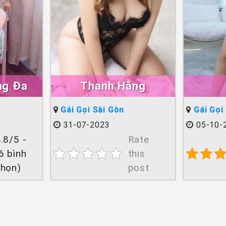
ng Đa
Thanh Hằng
Gái Gọi Sài Gòn
Gái Gọi
31-07-2023
05-10-
.8/5 -
Rate
6 bình
this
chọn)
post