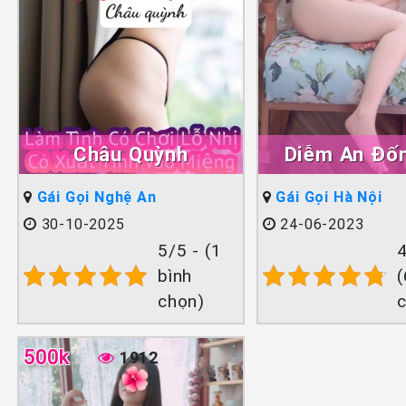
Châu Quỳnh
Diễm An Đố
Gái Gọi Nghệ An
Gái Gọi Hà Nội
30-10-2025
24-06-2023
5/5 - (1
4
bình
(
chọn)
500k
1912