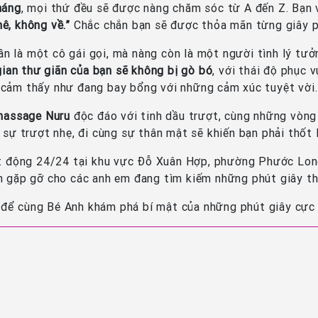
máng
, mọi thứ đều sẽ được nàng chăm sóc từ A đến Z. Bạn 
ê, không về.”
Chắc chắn bạn sẽ được thỏa mãn từng giây p
n là một cô gái gọi, mà nàng còn là một người tình lý tưởn
gian thư giãn của bạn sẽ không bị gò bó
, với thái độ phục 
cảm thấy như đang bay bổng với những cảm xúc tuyệt vời.
massage Nuru
độc đáo với tinh dầu trượt, cùng những vòn
 sự trượt nhẹ, đi cùng sự thân mật sẽ khiến bạn phải thốt l
 động 24/24 tại khu vực Đỗ Xuân Hợp, phường Phước Long
an gặp gỡ cho các anh em đang tìm kiếm những phút giây th
 để cùng Bé Anh khám phá bí mật của những phút giây cự