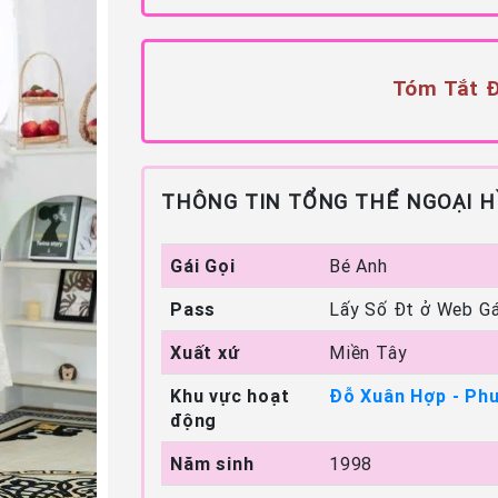
Tóm Tắt Đ
THÔNG TIN TỔNG THỂ NGOẠI H
Gái Gọi
Bé Anh
Pass
Lấy Số Đt ở Web Gá
Xuất xứ
Miền Tây
Khu vực hoạt
Đỗ Xuân Hợp - Phư
động
Năm sinh
1998