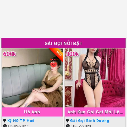
GÁI GỌI NỖI BẬT
VIP
600k
300k
Hà Anh
Ánh Kun Gái Gọi Mới Lên
Sóng Thuận An
Kỹ Nữ TP Huế
Gái Gọi Bình Dương
05-09-2025
18-12-2023