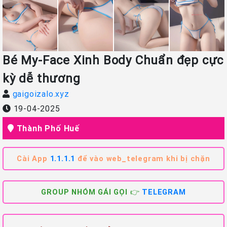
Bé My-Face Xinh Body Chuẩn đẹp cực
kỳ dễ thương
gaigoizalo.xyz
19-04-2025
Thành Phố Huế
Cài App
1.1.1.1
để vào web_telegram khi bị chặn
GROUP NHÓM GÁI GỌI 👉
TELEGRAM