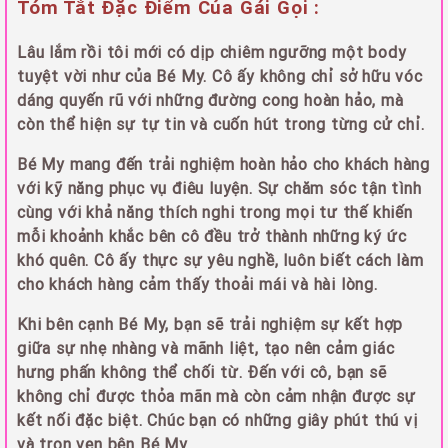
Tóm Tắt Đặc Điểm Của Gái Gọi :
Lâu lắm rồi tôi mới có dịp chiêm ngưỡng một body
tuyệt vời như của Bé My. Cô ấy không chỉ sở hữu vóc
dáng quyến rũ với những đường cong hoàn hảo, mà
còn thể hiện sự tự tin và cuốn hút trong từng cử chỉ.
Bé My mang đến trải nghiệm hoàn hảo cho khách hàng
với kỹ năng phục vụ điêu luyện. Sự chăm sóc tận tình
cùng với khả năng thích nghi trong mọi tư thế khiến
mỗi khoảnh khắc bên cô đều trở thành những ký ức
khó quên. Cô ấy thực sự yêu nghề, luôn biết cách làm
cho khách hàng cảm thấy thoải mái và hài lòng.
Khi bên cạnh Bé My, bạn sẽ trải nghiệm sự kết hợp
giữa sự nhẹ nhàng và mãnh liệt, tạo nên cảm giác
hưng phấn không thể chối từ. Đến với cô, bạn sẽ
không chỉ được thỏa mãn mà còn cảm nhận được sự
kết nối đặc biệt. Chúc bạn có những giây phút thú vị
và trọn vẹn bên Bé My.