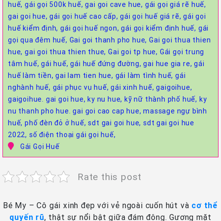
huế,
gái gọi 500k huế,
gai goi cave hue,
gái gọi giá rẽ huế,
gai goi hue,
gái gọi huế cao cấp,
gái gọi huế giá rẽ,
gái gọi
huế kiểm định,
gái gọi huế ngon,
gái gọi kiểm định huế,
gái
gọi qua đêm huế,
Gai goi thanh pho hue,
Gai goi thua thien
hue,
gai goi thua thien thue,
Gai goi tp hue,
Gái gọi trung
tâm huế,
gái huế,
gái huế đứng đường,
gai hue gia re,
gái
huế làm tiền,
gai lam tien hue,
gái làm tình huế,
gái
nghành huế,
gái phục vụ huế,
gái xinh huế,
gaigoihue,
gaigoihue. gai goi hue,
ky nu hue,
kỹ nữ thành phố huế,
ky
nu thanh pho hue. gai goi cao cap hue,
massage ngự bình
huế,
phố đèn đỏ ở huế,
sdt gai goi hue,
sdt gai goi hue
2022,
số điện thoại gái gọi huế,
Gái Gọi Huế
Rate this post
Bé My – Cô gái xinh đẹp với vẻ ngoài cuốn hút và
cơ thể
quyến rũ
, thật sự nổi bật giữa đám đông. Gương mặt