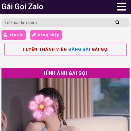
Gái Gọi Zalo
Đăng kí
Đăng nhập
TUYỂN THÀNH VIÊN
ĐĂNG BÀI
GÁI GỌI
HÌNH ẢNH GÁI GỌI