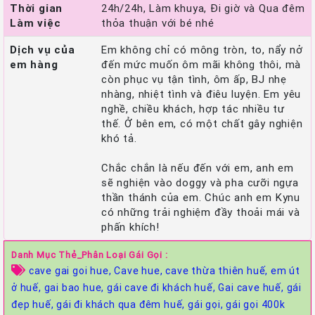
Thời gian
24h/24h, Làm khuya, Đi giờ và Qua đêm
Làm việc
thỏa thuận với bé nhé
Dịch vụ của
Em không chỉ có mông tròn, to, nẩy nở
em hàng
đến mức muốn ôm mãi không thôi, mà
còn phục vụ tận tình, ôm ấp, BJ nhẹ
nhàng, nhiệt tình và điêu luyện. Em yêu
nghề, chiều khách, hợp tác nhiều tư
thế. Ở bên em, có một chất gây nghiện
khó tả.
Chắc chắn là nếu đến với em, anh em
sẽ nghiện vào doggy và pha cưỡi ngựa
thần thánh của em. Chúc anh em Kynu
có những trải nghiệm đầy thoải mái và
phấn khích!
Danh Mục Thẻ_Phân Loại Gái Gọi :
cave gai goi hue,
Cave hue,
cave thừa thiên huế,
em út
ở huế,
gai bao hue,
gái cave đi khách huế,
Gai cave huế,
gái
đẹp huế,
gái đi khách qua đêm huế,
gái gọi,
gái gọi 400k