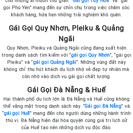
cho những ai muốn thư giãn. “
Gái gọi Tuy Hòa
” và “gái
gọi Phú Yên” mang đến sự chỉn chu trong việc chăm sóc
khách hàng, hứa hẹn những trải nghiệm khó quên.
Gái Gọi Quy Nhơn, Pleiku & Quảng
Ngãi
Quy Nhơn, Pleiku và Quảng Ngãi cũng đang xuất hiện
trong danh sách tìm kiếm với “
gái gọi Quy Nhơn
“, “gái gọi
Pleiku” và “
gái gọi Quảng Ngãi
“. Những vùng đất này
không chỉ thu hút khách du lịch nhờ vẻ đẹp tự nhiên mà
còn nhờ vào dịch vụ gái gọi chất lượng.
Gái Gọi Đà Nẵng & Huế
Hai thành phố du lịch lớn là Đà Nẵng và Huế cũng không
thể vắng mặt trong danh sách này. “
Gái gọi Đà Nẵng
” và
“
gái gọi Huế
” mang đến cho người dùng những hành trình
thú vị. Đà Nẵng hiện đại hòa quyện cùng giá trị lịch sử
của Huế tạo nên những dịch vụ độc đáo.