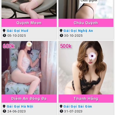
Quỳnh Moon
Châu Quỳnh
Gái Gọi Huế
Gái Gọi Nghệ An
05-10-2025
30-10-2025
600k
500k
Diễm An Đống Đa
Thanh Hằng
Gái Gọi Hà Nội
Gái Gọi Sài Gòn
24-06-2023
31-07-2023