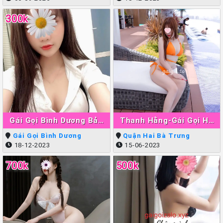
300k
Gái Gọi Bình Dương Bảo
Thanh Hằng-Gái Gọi Hà
Ngân
Nội Làm Tình Giỏi Đẳng
Gái Gọi Bình Dương
Quận Hai Bà Trưng
Cấp
18-12-2023
15-06-2023
700k
500k