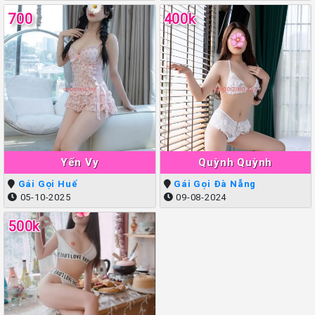
700
400k
Yến Vy
Quỳnh Quỳnh
Gái Gọi Huế
Gái Gọi Đà Nẵng
05-10-2025
09-08-2024
500k