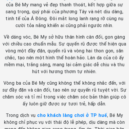
của Bé My mang vẻ đẹp thanh thoát, kết hợp giữa sự
sang trọng, quý phái của phương Tây và nét dịu dàng,
tinh tế của Á Đông. Đôi mắt long lanh rạng rỡ cùng nụ
cười tỏa nắng khiến ai cũng phải ngước nhìn.
Về dáng vóc, Bé My sở hữu thân hình cân đối, gọn gàng
với chiều cao chuẩn mẫu. Sự quyến rũ được thể hiện qua
vòng một đầy đặn, quyến rũ và vòng hai thon gọn, săn
chắc, tạo nên một hình thể hoàn hảo. Làn da của cô ấy
mềm mại, trắng sáng, mang lại cảm giác dễ chịu và thu
hút với hương thơm tự nhiên.
Vòng ba của Bé My cũng không thể không nhắc đến, với
sự đầy đặn và cân đối, tạo nên sự quyến rũ tuyệt vời. Sự
chăm sóc và tỉ mỉ trong việc chăm sóc bản thân giúp cô
ấy luôn giữ được sự tươi trẻ, hấp dẫn.
Trong dịch vụ
cho khách làng chơi ở TP huế
, Bé My
không chỉ phục vụ với thái độ lễ phép, dịu dàng mà còn