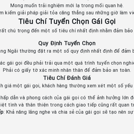
Mong muốn trải nghiệm mới lạ trong mối quan hệ.
m kiếm giải pháp giải tỏa căng thẳng sau những giờ làm vi
Tiêu Chí Tuyển Chọn Gái Gọi
 rất chú trọng đến một số tiêu chí nhất định nhằm đảm bảo 
Quy Định Tuyển Chọn
uảng Ngãi thường đặt ra một số quy định nhất định để đảm b
ác gái gọi đều phải trải qua một quá trình tuyển chọn ngh
Phải có giấy tờ xác minh nhân thân để đảm bảo an toàn.
Tiêu Chí Đánh Giá
nh giá một gái gọi, khách hàng thường xem xét một số yếu 
 hấp dẫn và phong cách của gái gọi có thể ảnh hưởng lớn đ
hiệt tình và thân thiện trong cách giao tiếp cũng rất quan t
ếp
: Khả năng lắng nghe và chia sẻ của gái gọi sẽ tạo nên sự