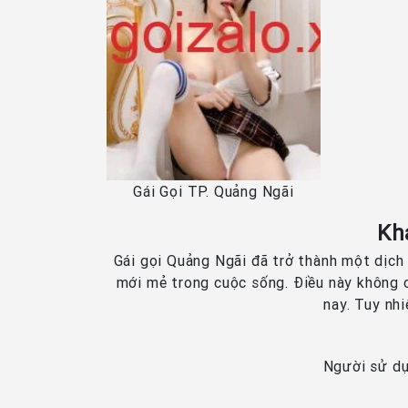
Gái Gọi TP. Quảng Ngãi
Kh
Gái gọi Quảng Ngãi đã trở thành một dịch
mới mẻ trong cuộc sống. Điều này không ch
nay. Tuy nhi
Người sử dụ