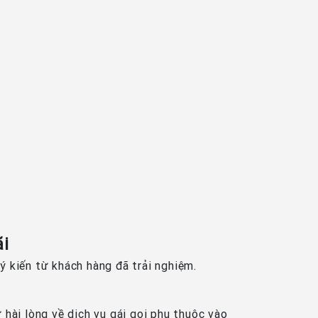
ãi
ý kiến từ khách hàng đã trải nghiệm.
hài lòng về dịch vụ gái gọi phụ thuộc vào