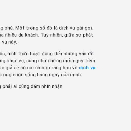
g phú. Một trong số đó là dịch vụ gái gọi,
a nhiều du khách. Tuy nhiên, giữa sự phát
 vụ này.
gốc, hình thức hoạt động đến những vấn đề
ượng phục vụ, cũng như những mối nguy tiềm
c giả sẽ có cái nhìn rõ ràng hơn về
dịch vụ
 trong cuộc sống hàng ngày của mình.
 phải ai cũng dám nhìn nhận.