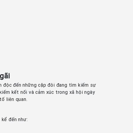
gãi
ơn độc đến những cặp đôi đang tìm kiếm sự
 kiếm kết nối và cảm xúc trong xã hội ngày
tố liên quan.
 kể đến như: