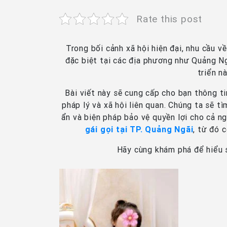
Rate this post
Trong bối cảnh xã hội hiện đại, nhu cầu v
đặc biệt tại các địa phương như Quảng Ng
triển n
Bài viết này sẽ cung cấp cho bạn thông t
pháp lý và xã hội liên quan. Chúng ta sẽ 
ẩn và biện pháp bảo vệ quyền lợi cho cả n
gái gọi tại TP. Quảng Ngãi
, từ đó 
Hãy cùng khám phá để hiểu s