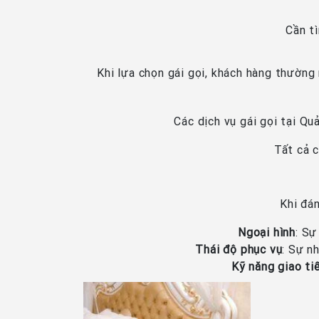
Cần tì
Khi lựa chọn gái gọi, khách hàng thường
Các dịch vụ gái gọi tại Q
Tất cả c
Khi đá
Ngoại hình
: Sự
Thái độ phục vụ
: Sự n
Kỹ năng giao ti