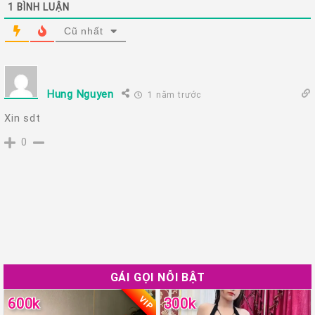
1
BÌNH LUẬN
Cũ nhất
Hung Nguyen
1 năm trước
Xin sdt
0
GÁI GỌI NỖI BẬT
VIP
600k
300k