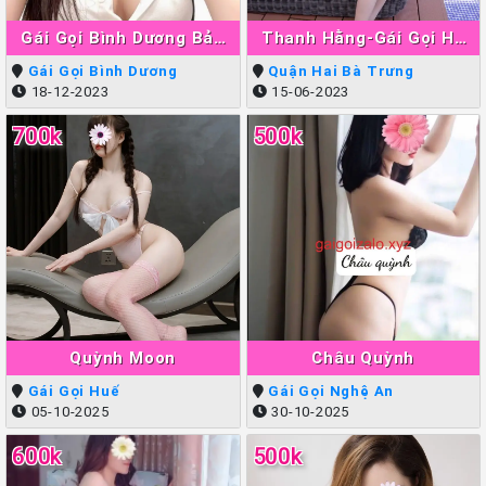
Gái Gọi Bình Dương Bảo
Thanh Hằng-Gái Gọi Hà
Ngân
Nội Làm Tình Giỏi Đẳng
Gái Gọi Bình Dương
Quận Hai Bà Trưng
Cấp
18-12-2023
15-06-2023
700k
500k
Quỳnh Moon
Châu Quỳnh
Gái Gọi Huế
Gái Gọi Nghệ An
05-10-2025
30-10-2025
600k
500k