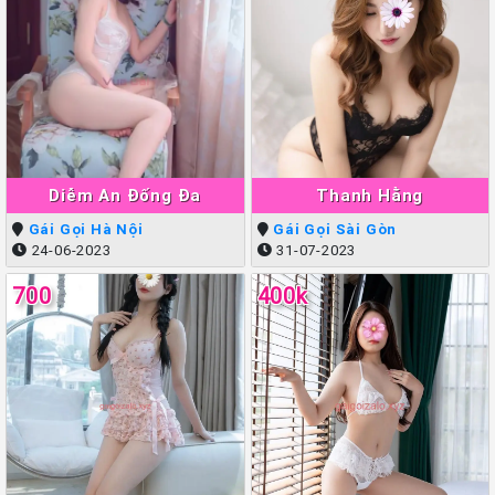
Diễm An Đống Đa
Thanh Hằng
Gái Gọi Hà Nội
Gái Gọi Sài Gòn
24-06-2023
31-07-2023
700
400k