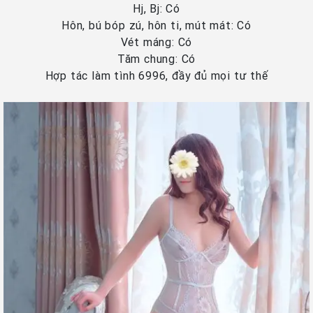
Hj, Bj: Có
Hôn, bú bóp zú, hôn ti, mút mát: Có
Vét máng: Có
Tăm chung: Có
Hợp tác làm tình 6996, đầy đủ mọi tư thế