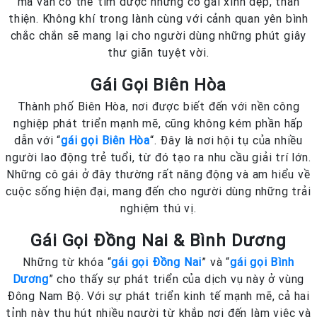
mà vẫn có thể tìm được những cô gái xinh đẹp, thân
thiện. Không khí trong lành cùng với cảnh quan yên bình
chắc chắn sẽ mang lại cho người dùng những phút giây
thư giãn tuyệt vời.
Gái Gọi Biên Hòa
Thành phố Biên Hòa, nơi được biết đến với nền công
nghiệp phát triển mạnh mẽ, cũng không kém phần hấp
dẫn với “
gái gọi Biên Hòa
“. Đây là nơi hội tụ của nhiều
người lao động trẻ tuổi, từ đó tạo ra nhu cầu giải trí lớn.
Những cô gái ở đây thường rất năng động và am hiểu về
cuộc sống hiện đại, mang đến cho người dùng những trải
nghiệm thú vị.
Gái Gọi Đồng Nai & Bình Dương
Những từ khóa “
gái gọi Đồng Nai
” và “
gái gọi Bình
Dương
” cho thấy sự phát triển của dịch vụ này ở vùng
Đông Nam Bộ. Với sự phát triển kinh tế mạnh mẽ, cả hai
tỉnh này thu hút nhiều người từ khắp nơi đến làm việc và