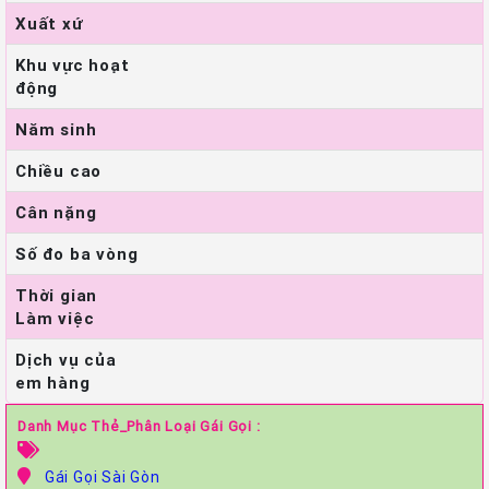
Xuất xứ
Khu vực hoạt
động
Năm sinh
Chiều cao
Cân nặng
Số đo ba vòng
Thời gian
Làm việc
Dịch vụ của
em hàng
Danh Mục Thẻ_Phân Loại Gái Gọi :
Gái Gọi Sài Gòn