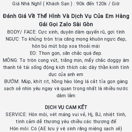
Giá Nhà Nghĩ ( Khách Sạn ) : 90k đến 120k / Giờ
Đánh Giá Về Thể Hình Và Dịch Vụ Của Em Hàng
Gái Gọi Zalo Sài Gòn
BODY/ FACE: Cực xinh, duyên dâm quyến rũ, gợi tình
NGỰC: To khủng tròn trịa căng mọng khuôn ngực đẹp,
hôn bú mút bóp xoa thoải mái
EO: Thon gọn, săn chắc quá đẹp.
MÔNG: To tròn cong vút, trắng mịn, mẩy chắc doggy âm
thanh tê tái sống động kích thích các dây thần kinh tình
dục của anh em
BƯỚM: Múp, khít rịt, hồng hào lông lá cắt tỉa gọn gàng
sạch sẽ nhìn yêu ngay và quan trọng nhất là nhiều nước
dâm lắm
DỊCH VỤ CAM KẾT
SERVICE: Hôn môi, vét máng vui vẻ, Hj, BJ, nhiệt tình,
tình cảm dễ thương yêu chiều các thượng đế
Hôn môi: Có (AE lưu ý vệ sinh răng miệng sạch sẽ)