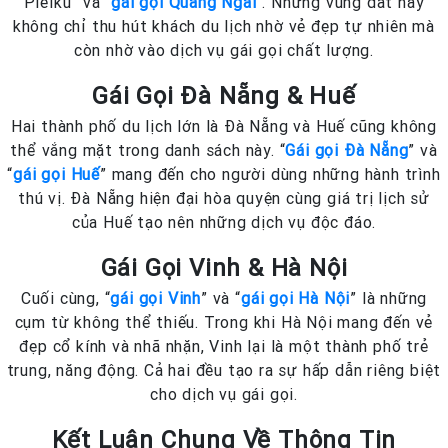
Pleiku” và “
gái gọi Quảng Ngãi
“. Những vùng đất này
không chỉ thu hút khách du lịch nhờ vẻ đẹp tự nhiên mà
còn nhờ vào dịch vụ gái gọi chất lượng.
Gái Gọi Đà Nẵng & Huế
Hai thành phố du lịch lớn là Đà Nẵng và Huế cũng không
thể vắng mặt trong danh sách này. “
Gái gọi Đà Nẵng
” và
“
gái gọi Huế
” mang đến cho người dùng những hành trình
thú vị. Đà Nẵng hiện đại hòa quyện cùng giá trị lịch sử
của Huế tạo nên những dịch vụ độc đáo.
Gái Gọi Vinh & Hà Nội
Cuối cùng, “
gái gọi Vinh
” và “
gái gọi Hà Nội
” là những
cụm từ không thể thiếu. Trong khi Hà Nội mang đến vẻ
đẹp cổ kính và nhã nhặn, Vinh lại là một thành phố trẻ
trung, năng động. Cả hai đều tạo ra sự hấp dẫn riêng biệt
cho dịch vụ gái gọi.
Kết Luận Chung Về Thông Tin