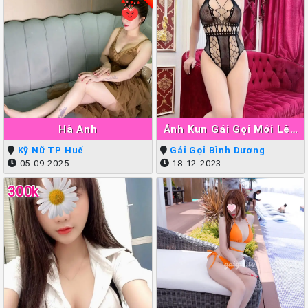
Hà Anh
Ánh Kun Gái Gọi Mới Lên
Sóng Thuận An
Kỹ Nữ TP Huế
Gái Gọi Bình Dương
05-09-2025
18-12-2023
300k