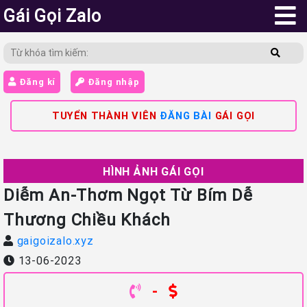
Gái Gọi Zalo
Đăng kí
Đăng nhập
TUYỂN THÀNH VIÊN
ĐĂNG BÀI
GÁI GỌI
HÌNH ẢNH GÁI GỌI
Diễm An-Thơm Ngọt Từ Bím Dễ
Thương Chiều Khách
gaigoizalo.xyz
13-06-2023
-