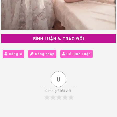
BÌNH LUẬN % TRAO ĐỔI
Đăng kí
Đăng nhập
Để Bình Luận
0
Đánh giá bài viết