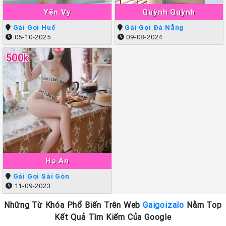
Yến Vy
Quỳnh Quỳnh
Gái Gọi Huế
Gái Gọi Đà Nẵng
05-10-2025
09-08-2024
500k
Hạ An
Gái Gọi Sài Gòn
11-09-2023
Những Từ Khóa Phổ Biến Trên Web
Gaigoizalo
Nằm Top
Kết Quả Tìm Kiếm Của Google