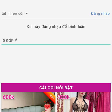
Theo dõi
Đăng nhập
Xin hãy đăng nhập để bình luận
0
GÓP Ý
GÁI GỌI NỖI BẬT
VIP
600k
300k