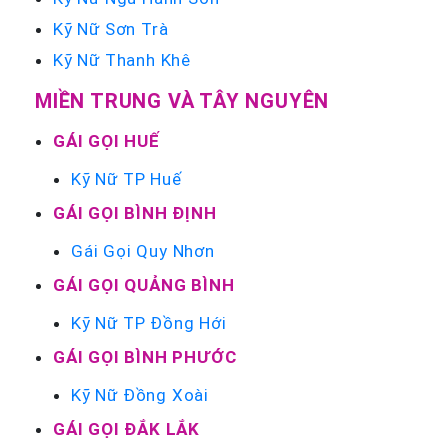
Kỹ Nữ Sơn Trà
Kỹ Nữ Thanh Khê
MIỀN TRUNG VÀ TÂY NGUYÊN
GÁI GỌI HUẾ
Kỹ Nữ TP Huế
GÁI GỌI BÌNH ĐỊNH
Gái Gọi Quy Nhơn
GÁI GỌI QUẢNG BÌNH
Kỹ Nữ TP Đồng Hới
GÁI GỌI BÌNH PHƯỚC
Kỹ Nữ Đồng Xoài
GÁI GỌI ĐẮK LẮK