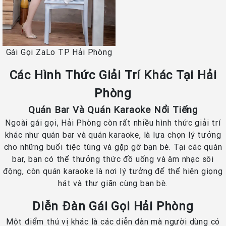
Gái Gọi ZaLo TP Hải Phòng
Các Hình Thức Giải Trí Khác Tại Hải
Phòng
Quán Bar Và Quán Karaoke Nổi Tiếng
Ngoài gái gọi, Hải Phòng còn rất nhiều hình thức giải trí
khác như quán bar và quán karaoke, là lựa chọn lý tưởng
cho những buổi tiệc tùng và gặp gỡ bạn bè. Tại các quán
bar, bạn có thể thưởng thức đồ uống và âm nhạc sôi
động, còn quán karaoke là nơi lý tưởng để thể hiện giọng
hát và thư giãn cùng bạn bè.
Diễn Đàn Gái Gọi Hải Phòng
Một điểm thú vị khác là các diễn đàn mà người dùng có