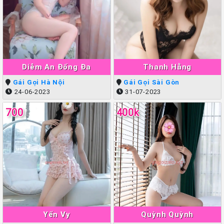
Diễm An Đống Đa
Thanh Hằng
Gái Gọi Hà Nội
Gái Gọi Sài Gòn
24-06-2023
31-07-2023
700
400k
Yến Vy
Quỳnh Quỳnh