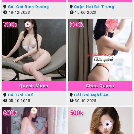
Ngân
Nội Làm Tình Giỏi Đẳng
Gái Gọi Bình Dương
Quận Hai Bà Trưng
Cấp
18-12-2023
15-06-2023
700k
500k
Quỳnh Moon
Châu Quỳnh
Gái Gọi Huế
Gái Gọi Nghệ An
05-10-2025
30-10-2025
600k
500k