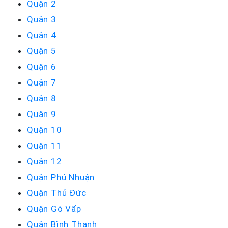
Quận 2
Quận 3
Quận 4
Quận 5
Quận 6
Quận 7
Quận 8
Quận 9
Quận 10
Quận 11
Quận 12
Quận Phú Nhuận
Quận Thủ Đức
Quận Gò Vấp
Quận Bình Thạnh