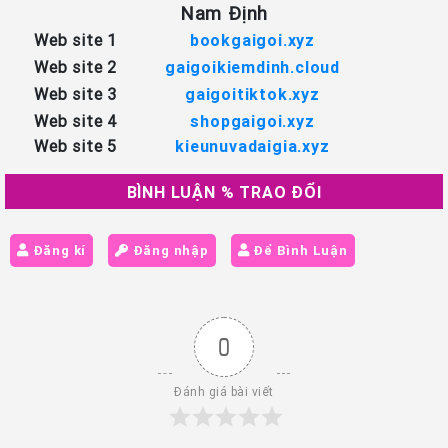
Nam Định
Web site 1
bookgaigoi.xyz
Web site 2
gaigoikiemdinh.cloud
Web site 3
gaigoitiktok.xyz
Web site 4
shopgaigoi.xyz
Web site 5
kieunuvadaigia.xyz
BÌNH LUẬN % TRAO ĐỔI
Đăng kí
Đăng nhập
Để Bình Luận
0
Đánh giá bài viết