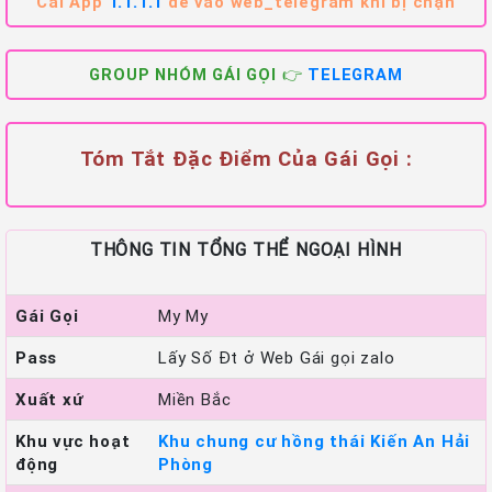
Cài App
1.1.1.1
để vào web_telegram khi bị chặn
GROUP NHÓM GÁI GỌI 👉
TELEGRAM
Tóm Tắt Đặc Điểm Của Gái Gọi :
THÔNG TIN TỔNG THỂ NGOẠI HÌNH
Gái Gọi
My My
Pass
Lấy Số Đt ở Web Gái gọi zalo
Xuất xứ
Miền Bắc
Khu vực hoạt
Khu chung cư hồng thái Kiến An Hải
động
Phòng