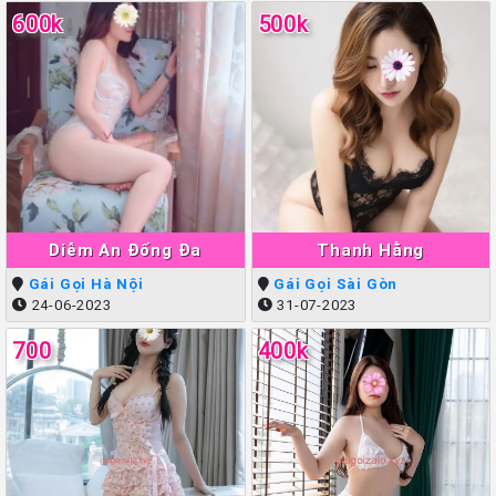
600k
500k
Diễm An Đống Đa
Thanh Hằng
Gái Gọi Hà Nội
Gái Gọi Sài Gòn
24-06-2023
31-07-2023
700
400k