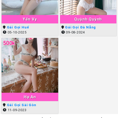
Yến Vy
Quỳnh Quỳnh
Gái Gọi Huế
Gái Gọi Đà Nẵng
05-10-2025
09-08-2024
500k
Hạ An
Gái Gọi Sài Gòn
11-09-2023