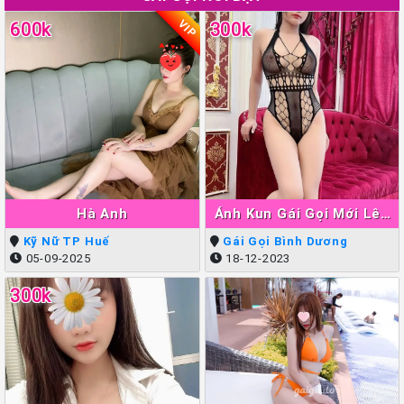
VIP
600k
300k
Hà Anh
Ánh Kun Gái Gọi Mới Lên
Sóng Thuận An
Kỹ Nữ TP Huế
Gái Gọi Bình Dương
05-09-2025
18-12-2023
300k