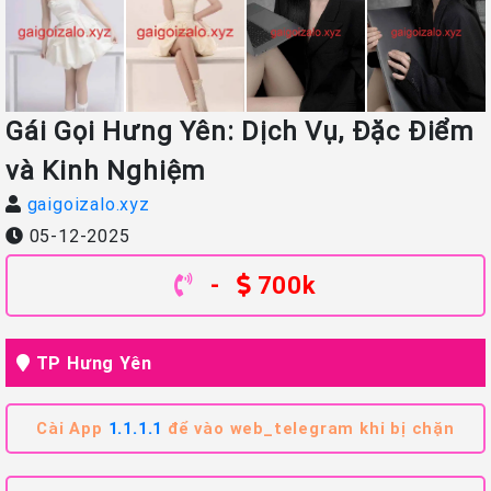
Gái Gọi Hưng Yên: Dịch Vụ, Đặc Điểm
và Kinh Nghiệm
gaigoizalo.xyz
05-12-2025
-
700k
TP Hưng Yên
Cài App
1.1.1.1
để vào web_telegram khi bị chặn