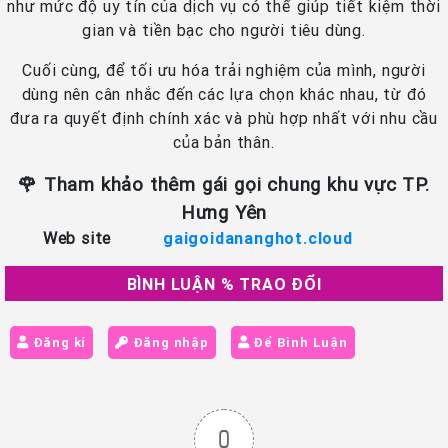
như mức độ uy tín của dịch vụ có thể giúp tiết kiệm thời
gian và tiền bạc cho người tiêu dùng.
Cuối cùng, để tối ưu hóa trải nghiệm của mình, người
dùng nên cân nhắc đến các lựa chọn khác nhau, từ đó
đưa ra quyết định chính xác và phù hợp nhất với nhu cầu
của bản thân.
🌹 Tham khảo thêm gái gọi chung khu vực TP.
Hưng Yên
Web site
gaigoidananghot.cloud
BÌNH LUẬN % TRAO ĐỔI
Đăng kí
Đăng nhập
Để Bình Luận
0