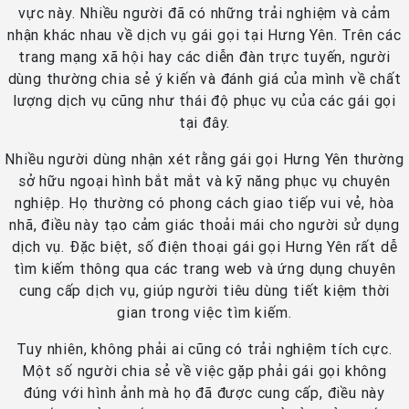
vực này. Nhiều người đã có những trải nghiệm và cảm
nhận khác nhau về dịch vụ gái gọi tại Hưng Yên. Trên các
trang mạng xã hội hay các diễn đàn trực tuyến, người
dùng thường chia sẻ ý kiến và đánh giá của mình về chất
lượng dịch vụ cũng như thái độ phục vụ của các gái gọi
tại đây.
Nhiều người dùng nhận xét rằng gái gọi Hưng Yên thường
sở hữu ngoại hình bắt mắt và kỹ năng phục vụ chuyên
nghiệp. Họ thường có phong cách giao tiếp vui vẻ, hòa
nhã, điều này tạo cảm giác thoải mái cho người sử dụng
dịch vụ. Đặc biệt, số điện thoại gái gọi Hưng Yên rất dễ
tìm kiếm thông qua các trang web và ứng dụng chuyên
cung cấp dịch vụ, giúp người tiêu dùng tiết kiệm thời
gian trong việc tìm kiếm.
Tuy nhiên, không phải ai cũng có trải nghiệm tích cực.
Một số người chia sẻ về việc gặp phải gái gọi không
đúng với hình ảnh mà họ đã được cung cấp, điều này