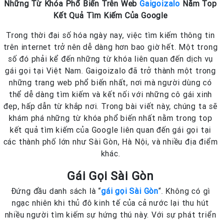
Những Từ Khóa Phổ Biến Trên Web
Gaigoizalo
Nằm Top
Kết Quả Tìm Kiếm Của Google
Trong thời đại số hóa ngày nay, việc tìm kiếm thông tin
trên internet trở nên dễ dàng hơn bao giờ hết. Một trong
số đó phải kể đến những từ khóa liên quan đến dịch vụ
gái gọi tại Việt Nam. Gaigoizalo đã trở thành một trong
những trang web phổ biến nhất, nơi mà người dùng có
thể dễ dàng tìm kiếm và kết nối với những cô gái xinh
đẹp, hấp dẫn từ khắp nơi. Trong bài viết này, chúng ta sẽ
khám phá những từ khóa phổ biến nhất nằm trong top
kết quả tìm kiếm của Google liên quan đến gái gọi tại
các thành phố lớn như Sài Gòn, Hà Nội, và nhiều địa điểm
khác.
Gái Gọi Sài Gòn
Đứng đầu danh sách là “
gái gọi Sài Gòn
“. Không có gì
ngạc nhiên khi thủ đô kinh tế của cả nước lại thu hút
nhiều người tìm kiếm sự hứng thú này. Với sự phát triển