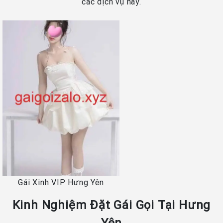
các dịch vụ này.
Gái Xinh VIP Hưng Yên
Kinh Nghiệm Đặt Gái Gọi Tại Hưng
Yên