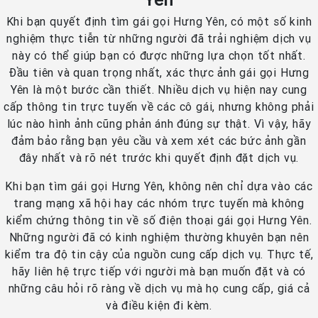
Khi bạn quyết định tìm gái gọi Hưng Yên, có một số kinh
nghiệm thực tiễn từ những người đã trải nghiệm dịch vụ
này có thể giúp bạn có được những lựa chọn tốt nhất.
Đầu tiên và quan trọng nhất, xác thực ảnh gái gọi Hưng
Yên là một bước cần thiết. Nhiều dịch vụ hiện nay cung
cấp thông tin trực tuyến về các cô gái, nhưng không phải
lúc nào hình ảnh cũng phản ánh đúng sự thật. Vì vậy, hãy
đảm bảo rằng bạn yêu cầu và xem xét các bức ảnh gần
đây nhất và rõ nét trước khi quyết định đặt dịch vụ.
Khi bạn tìm gái gọi Hưng Yên, không nên chỉ dựa vào các
trang mạng xã hội hay các nhóm trực tuyến mà không
kiểm chứng thông tin về số điện thoại gái gọi Hưng Yên.
Những người đã có kinh nghiệm thường khuyên bạn nên
kiểm tra độ tin cậy của nguồn cung cấp dịch vụ. Thực tế,
hãy liên hệ trực tiếp với người mà bạn muốn đặt và có
những câu hỏi rõ ràng về dịch vụ mà họ cung cấp, giá cả
và điều kiện đi kèm.