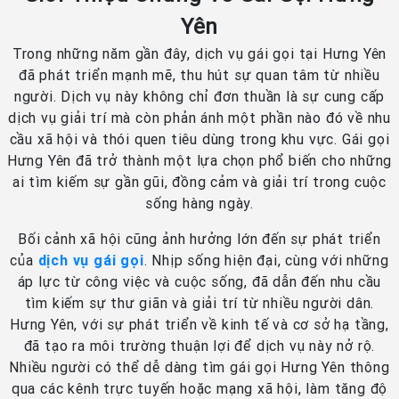
Yên
Trong những năm gần đây, dịch vụ gái gọi tại Hưng Yên
đã phát triển mạnh mẽ, thu hút sự quan tâm từ nhiều
người. Dịch vụ này không chỉ đơn thuần là sự cung cấp
dịch vụ giải trí mà còn phản ánh một phần nào đó về nhu
cầu xã hội và thói quen tiêu dùng trong khu vực. Gái gọi
Hưng Yên đã trở thành một lựa chọn phổ biến cho những
ai tìm kiếm sự gần gũi, đồng cảm và giải trí trong cuộc
sống hàng ngày.
Bối cảnh xã hội cũng ảnh hưởng lớn đến sự phát triển
của
dịch vụ gái gọi
. Nhịp sống hiện đại, cùng với những
áp lực từ công việc và cuộc sống, đã dẫn đến nhu cầu
tìm kiếm sự thư giãn và giải trí từ nhiều người dân.
Hưng Yên, với sự phát triển về kinh tế và cơ sở hạ tầng,
đã tạo ra môi trường thuận lợi để dịch vụ này nở rộ.
Nhiều người có thể dễ dàng tìm gái gọi Hưng Yên thông
qua các kênh trực tuyến hoặc mạng xã hội, làm tăng độ