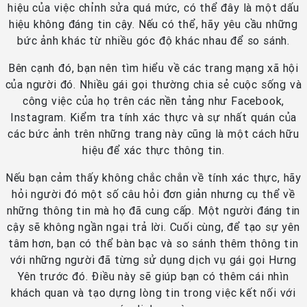
hiệu của việc chỉnh sửa quá mức, có thể đây là một dấu
hiệu không đáng tin cậy. Nếu có thể, hãy yêu cầu những
bức ảnh khác từ nhiều góc độ khác nhau để so sánh.
Bên cạnh đó, bạn nên tìm hiểu về các trang mạng xã hội
của người đó. Nhiều gái gọi thường chia sẻ cuộc sống và
công việc của họ trên các nền tảng như Facebook,
Instagram. Kiểm tra tính xác thực và sự nhất quán của
các bức ảnh trên những trang này cũng là một cách hữu
hiệu để xác thực thông tin.
Nếu bạn cảm thấy không chắc chắn về tính xác thực, hãy
hỏi người đó một số câu hỏi đơn giản nhưng cụ thể về
những thông tin mà họ đã cung cấp. Một người đáng tin
cậy sẽ không ngần ngại trả lời. Cuối cùng, để tạo sự yên
tâm hơn, bạn có thể bàn bạc và so sánh thêm thông tin
với những người đã từng sử dụng dịch vụ gái gọi Hưng
Yên trước đó. Điều này sẽ giúp bạn có thêm cái nhìn
khách quan và tạo dựng lòng tin trong việc kết nối với