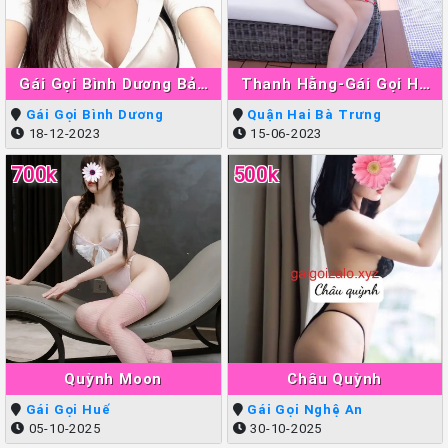
Gái Gọi Bình Dương Bảo
Thanh Hằng-Gái Gọi Hà
Ngân
Nội Làm Tình Giỏi Đẳng
Gái Gọi Bình Dương
Quận Hai Bà Trưng
Cấp
18-12-2023
15-06-2023
700k
500k
Quỳnh Moon
Châu Quỳnh
Gái Gọi Huế
Gái Gọi Nghệ An
05-10-2025
30-10-2025