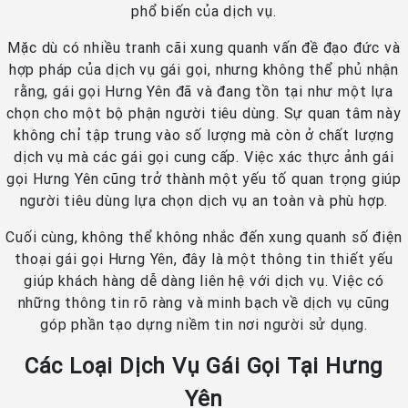
phổ biến của dịch vụ.
Mặc dù có nhiều tranh cãi xung quanh vấn đề đạo đức và
hợp pháp của dịch vụ gái gọi, nhưng không thể phủ nhận
rằng, gái gọi Hưng Yên đã và đang tồn tại như một lựa
chọn cho một bộ phận người tiêu dùng. Sự quan tâm này
không chỉ tập trung vào số lượng mà còn ở chất lượng
dịch vụ mà các gái gọi cung cấp. Việc xác thực ảnh gái
gọi Hưng Yên cũng trở thành một yếu tố quan trọng giúp
người tiêu dùng lựa chọn dịch vụ an toàn và phù hợp.
Cuối cùng, không thể không nhắc đến xung quanh số điện
thoại gái gọi Hưng Yên, đây là một thông tin thiết yếu
giúp khách hàng dễ dàng liên hệ với dịch vụ. Việc có
những thông tin rõ ràng và minh bạch về dịch vụ cũng
góp phần tạo dựng niềm tin nơi người sử dụng.
Các Loại Dịch Vụ Gái Gọi Tại Hưng
Yên