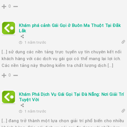
0
Khám phá cảnh Gái Gọi ở Buôn Ma Thuột Tại Đắk
Lắk
1 năm trước
[…] sử dụng các nền tảng trực tuyến uy tín chuyên kết nối
khách hàng với các dịch vụ gái gọi có thể mang lại lợi ích.
Các nền tảng này thường kiểm tra chất lượng dịch […]
0
Khám Phá Dịch Vụ Gái Gọi Tại Đà Nẵng: Nơi Giải Trí
Tuyệt Vời
1 năm trước
[…] đang trở thành một lựa chọn giải trí phổ biến cho nhiều