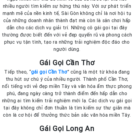
nhiều người tìm kiếm sự hứng thú này. Với sự phát triển
mạnh mẽ của nền kinh tế, Sài Gòn không chỉ là nơi hội tụ
của những doanh nhân thành đạt mà còn là sân chơi hấp
dẫn cho các dịch vụ giải trí. Những cô gái gọi tại đây
thường được biết đến với vẻ đẹp quyến rũ và phong cách
phục vụ tận tình, tạo ra những trải nghiệm độc đáo cho
người dùng.
Gái Gọi Cần Thơ
Tiếp theo, “
gái gọi Cần Thơ
” cũng là một từ khóa đang
thu hút sự chú ý của nhiều người. Thành phố Cần Thơ,
nổi tiếng với vẻ đẹp miền Tây và văn hóa ẩm thực phong
phú, đang ngày càng trở thành điểm đến hấp dẫn cho
những ai tìm kiếm trải nghiệm mới lạ. Các dịch vụ gái gọi
tại đây không chỉ đơn thuần là tìm kiếm sự thư giãn mà
còn là cơ hội để thưởng thức bản sắc văn hóa miền Tây.
Gái Gọi Long An