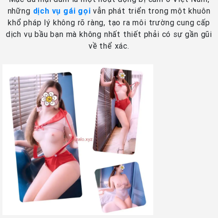
những
dịch vụ gái gọi
vẫn phát triển trong một khuôn
khổ pháp lý không rõ ràng, tạo ra môi trường cung cấp
dịch vụ bầu bạn mà không nhất thiết phải có sự gần gũi
về thể xác.