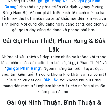
Những từ khóa “
gái gọi Đồng Nai
” và “
gái gọi Bình
Dương
” cho thấy sự phát triển của dịch vụ này ở vùng
Đông Nam Bộ. Với sự phát triển kinh tế mạnh mẽ, cả hai
tỉnh này thu hút nhiều người từ khắp nơi đến làm việc và
sinh sống. Với cung cầu đang ngày càng tăng, các dịch vụ
gái gọi ở đây cũng đa dạng và phong phú hơn.
Gái Gọi Phan Thiết, Phan Rang & Đắk
Lắk
Những ai yêu thích vẻ đẹp thiên nhiên và không khí trong
lành, chắc chắn sẽ muốn tìm kiếm “gái gọi Phan Thiết” và
“
gái gọi Phan Rang
“. Ngoài những bãi biển tuyệt đẹp,
việc tìm kiếm giải trí cũng không khó khăn với sự có mặt
của dịch vụ gái gọi.
Đắk Lắk
, với không khí núi rừng,
mang đến một trải nghiệm khác biệt cho những ai muốn
khám phá cái mới.
Gái Gọi Ninh Thuận, Bình Thuận &