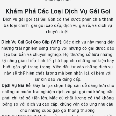
Khám Phá Các Loại Dịch Vụ Gái Gọi
Dịch vụ gái gọi tại Sài Gòn có thể được phân chia thành
ba loại chính: gái gọi cao cấp, dịch vụ giá rẻ, và dịch vụ
chuyên biệt.
Dịch Vụ Gái Gọi Cao Cấp (VIP)
: Các dịch vụ này mang đến
những trải nghiệm sang trọng với những cô gái được đào
tạo bài bản và chuyên nghiệp. Họ thường sở hữu những
kỹ năng giao tiếp tinh tế, phù hợp cho những sự kiện hay
buổi gặp gỡ trang trọng. Việc đầu tư vào những dịch vụ
này sẽ thể hiện chất lượng mà bạn nhận lại, đi kèm với
sự kín đáo và đẳng cấp.
Dịch Vụ Giá Rẻ
: Đây là lựa chọn tiếp cận dễ dàng hơn cho
những ai muốn trải nghiệm dịch vụ gái gọi mà không cần
phải chi trả số tiền lớn. Mặc dù chất lượng có thể không
bằng so với dịch vụ cao cấp, chúng vẫn đáp ứng nhu cầu
cho những cuộc gặp gỡ thông thường.