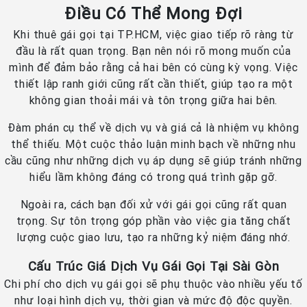
Điều Có Thể Mong Đợi
Khi thuê gái gọi tại TP.HCM, việc giao tiếp rõ ràng từ
đầu là rất quan trọng. Bạn nên nói rõ mong muốn của
mình để đảm bảo rằng cả hai bên có cùng kỳ vọng. Việc
thiết lập ranh giới cũng rất cần thiết, giúp tạo ra một
không gian thoải mái và tôn trọng giữa hai bên.
Đàm phán cụ thể về dịch vụ và giá cả là nhiệm vụ không
thể thiếu. Một cuộc thảo luận minh bạch về những nhu
cầu cũng như những dịch vụ áp dụng sẽ giúp tránh những
hiểu lầm không đáng có trong quá trình gặp gỡ.
Ngoài ra, cách bạn đối xử với gái gọi cũng rất quan
trọng. Sự tôn trọng góp phần vào việc gia tăng chất
lượng cuộc giao lưu, tạo ra những kỷ niệm đáng nhớ.
Cấu Trúc Giá Dịch Vụ Gái Gọi Tại Sài Gòn
Chi phí cho dịch vụ gái gọi sẽ phụ thuộc vào nhiều yếu tố
như loại hình dịch vụ, thời gian và mức độ độc quyền.