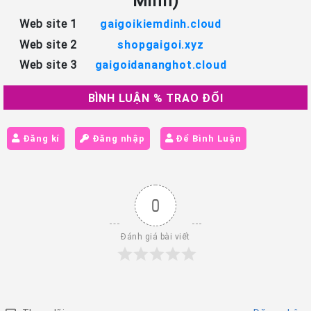
Minh)
Web site 1
gaigoikiemdinh.cloud
Web site 2
shopgaigoi.xyz
Web site 3
gaigoidananghot.cloud
BÌNH LUẬN % TRAO ĐỔI
Đăng kí
Đăng nhập
Để Bình Luận
0
Đánh giá bài viết