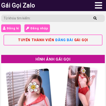
Gái Gọi Zalo
Đăng kí
Đăng nhập
TUYỂN THÀNH VIÊN
ĐĂNG BÀI
GÁI GỌI
HÌNH ẢNH GÁI GỌI