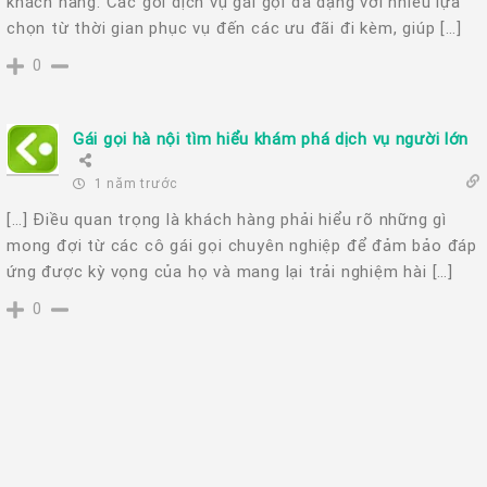
khách hàng. Các gói dịch vụ gái gọi đa dạng với nhiều lựa
chọn từ thời gian phục vụ đến các ưu đãi đi kèm, giúp […]
0
Gái gọi hà nội tìm hiểu khám phá dịch vụ người lớn
1 năm trước
[…] Điều quan trọng là khách hàng phải hiểu rõ những gì
mong đợi từ các cô gái gọi chuyên nghiệp để đảm bảo đáp
ứng được kỳ vọng của họ và mang lại trải nghiệm hài […]
0