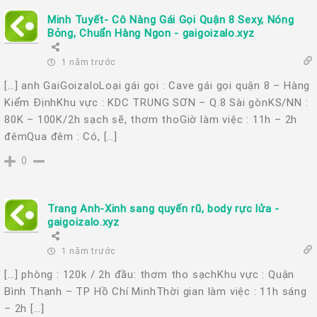
Minh Tuyết- Cô Nàng Gái Gọi Quận 8 Sexy, Nóng
Bỏng, Chuẩn Hàng Ngon - gaigoizalo.xyz
1 năm trước
[…] anh GaiGoizaloLoại gái gọi : Cave gái gọi quận 8 – Hàng
Kiểm ĐịnhKhu vực : KDC TRUNG SƠN – Q.8 Sài gònKS/NN :
80K – 100K/2h sạch sẽ, thơm thoGiờ làm việc : 11h – 2h
đêmQua đêm : Có, […]
0
Trang Anh-Xinh sang quyến rũ, body rực lửa -
gaigoizalo.xyz
1 năm trước
[…] phòng : 120k / 2h đầu: thơm tho sạchKhu vực : Quận
Bình Thạnh – TP Hồ Chí MinhThời gian làm việc : 11h sáng
– 2h […]