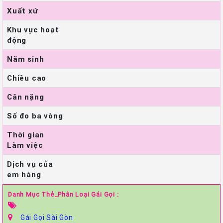
Xuất xứ
Khu vực hoạt
động
Năm sinh
Chiều cao
Cân nặng
Số đo ba vòng
Thời gian
Làm việc
Dịch vụ của
em hàng
Danh Mục Thẻ_Phân Loại Gái Gọi :
Gái Gọi Sài Gòn