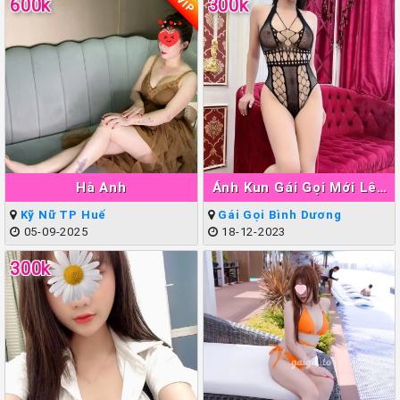
VIP
600k
300k
Hà Anh
Ánh Kun Gái Gọi Mới Lên
Sóng Thuận An
Kỹ Nữ TP Huế
Gái Gọi Bình Dương
05-09-2025
18-12-2023
300k