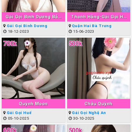
Gái Gọi Bình Dương Bảo
Thanh Hằng-Gái Gọi Hà
Ngân
Nội Làm Tình Giỏi Đẳng
Gái Gọi Bình Dương
Quận Hai Bà Trưng
Cấp
18-12-2023
15-06-2023
700k
500k
Quỳnh Moon
Châu Quỳnh
Gái Gọi Huế
Gái Gọi Nghệ An
05-10-2025
30-10-2025
600k
500k