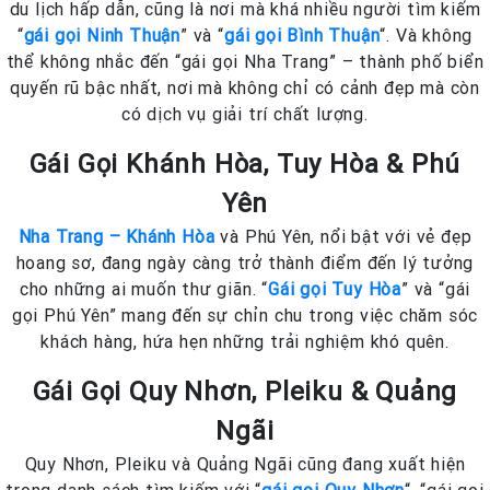
du lịch hấp dẫn, cũng là nơi mà khá nhiều người tìm kiếm
“
gái gọi Ninh Thuận
” và “
gái gọi Bình Thuận
“. Và không
thể không nhắc đến “gái gọi Nha Trang” – thành phố biển
quyến rũ bậc nhất, nơi mà không chỉ có cảnh đẹp mà còn
có dịch vụ giải trí chất lượng.
Gái Gọi Khánh Hòa, Tuy Hòa & Phú
Yên
Nha Trang – Khánh Hòa
và Phú Yên, nổi bật với vẻ đẹp
hoang sơ, đang ngày càng trở thành điểm đến lý tưởng
cho những ai muốn thư giãn. “
Gái gọi Tuy Hòa
” và “gái
gọi Phú Yên” mang đến sự chỉn chu trong việc chăm sóc
khách hàng, hứa hẹn những trải nghiệm khó quên.
Gái Gọi Quy Nhơn, Pleiku & Quảng
Ngãi
Quy Nhơn, Pleiku và Quảng Ngãi cũng đang xuất hiện
trong danh sách tìm kiếm với “
gái gọi Quy Nhơn
“, “gái gọi