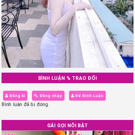
BÌNH LUẬN % TRAO ĐỔI
Đăng kí
Đăng nhập
Để Bình Luận
Bình luận đã bị đóng.
GÁI GỌI NỖI BẬT