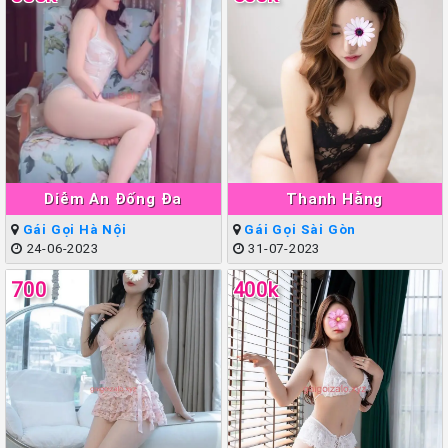
Diễm An Đống Đa
Thanh Hằng
Gái Gọi Hà Nội
Gái Gọi Sài Gòn
24-06-2023
31-07-2023
700
400k