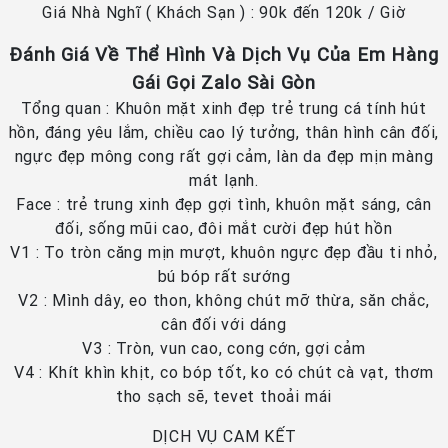
Giá Nhà Nghĩ ( Khách Sạn ) : 90k đến 120k / Giờ
Đánh Giá Về Thể Hình Và Dịch Vụ Của Em Hàng
Gái Gọi Zalo Sài Gòn
Tổng quan : Khuôn mặt xinh đẹp trẻ trung cá tính hút
hồn, đáng yêu lắm, chiều cao lý tưởng, thân hình cân đối,
ngực đẹp mông cong rất gợi cảm, làn da đẹp mịn màng
mát lạnh.
Face : trẻ trung xinh đẹp gợi tình, khuôn mặt sáng, cân
đối, sống mũi cao, đôi mắt cười đẹp hút hồn
V1 : To tròn căng mịn mượt, khuôn ngực đẹp đầu ti nhỏ,
bú bóp rất sướng
V2 : Mình dây, eo thon, không chút mỡ thừa, săn chắc,
cân đối với dáng
V3 : Tròn, vun cao, cong cớn, gợi cảm
V4 : Khít khìn khịt, co bóp tốt, ko có chút cà vạt, thơm
tho sạch sẽ, tevet thoải mái
DỊCH VỤ CAM KẾT