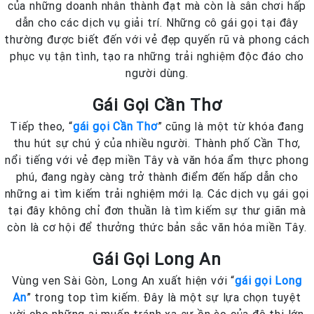
của những doanh nhân thành đạt mà còn là sân chơi hấp
dẫn cho các dịch vụ giải trí. Những cô gái gọi tại đây
thường được biết đến với vẻ đẹp quyến rũ và phong cách
phục vụ tận tình, tạo ra những trải nghiệm độc đáo cho
người dùng.
Gái Gọi Cần Thơ
Tiếp theo, “
gái gọi Cần Thơ
” cũng là một từ khóa đang
thu hút sự chú ý của nhiều người. Thành phố Cần Thơ,
nổi tiếng với vẻ đẹp miền Tây và văn hóa ẩm thực phong
phú, đang ngày càng trở thành điểm đến hấp dẫn cho
những ai tìm kiếm trải nghiệm mới lạ. Các dịch vụ gái gọi
tại đây không chỉ đơn thuần là tìm kiếm sự thư giãn mà
còn là cơ hội để thưởng thức bản sắc văn hóa miền Tây.
Gái Gọi Long An
Vùng ven Sài Gòn, Long An xuất hiện với “
gái gọi Long
An
” trong top tìm kiếm. Đây là một sự lựa chọn tuyệt
vời cho những ai muốn tránh xa sự ồn ào của đô thị lớn