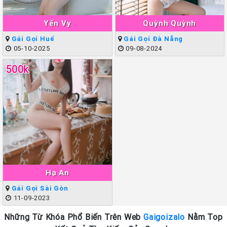
Yến Vy
Quỳnh Quỳnh
Gái Gọi Huế
Gái Gọi Đà Nẵng
05-10-2025
09-08-2024
500k
Hạ An
Gái Gọi Sài Gòn
11-09-2023
Những Từ Khóa Phổ Biến Trên Web
Gaigoizalo
Nằm Top