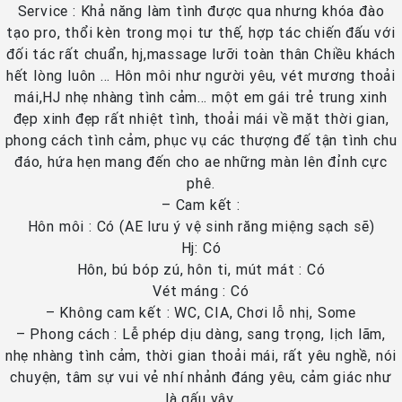
Service : Khả năng làm tình được qua nhưng khóa đào
tạo pro, thổi kèn trong mọi tư thế, hợp tác chiến đấu với
đối tác rất chuẩn, hj,massage lưỡi toàn thân Chiều khách
hết lòng luôn … Hôn môi như người yêu, vét mương thoải
mái,HJ nhẹ nhàng tình cảm… một em gái trẻ trung xinh
đẹp xinh đẹp rất nhiệt tình, thoải mái về mặt thời gian,
phong cách tình cảm, phục vụ các thượng đế tận tình chu
đáo, hứa hẹn mang đến cho ae những màn lên đỉnh cực
phê.
– Cam kết :
Hôn môi : Có (AE lưu ý vệ sinh răng miệng sạch sẽ)
Hj: Có
Hôn, bú bóp zú, hôn ti, mút mát : Có
Vét máng : Có
– Không cam kết : WC, CIA, Chơi lỗ nhị, Some
– Phong cách : Lễ phép dịu dàng, sang trọng, lịch lãm,
nhẹ nhàng tình cảm, thời gian thoải mái, rất yêu nghề, nói
chuyện, tâm sự vui vẻ nhí nhảnh đáng yêu, cảm giác như
là gấu vậy.