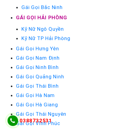
Gái Gọi Bắc Ninh
GÁI GỌI HẢI PHÒNG
Kỹ Nữ Ngô Quyền
Kỹ Nữ TP Hải Phòng
Gái Gọi Hưng Yên
Gái Gọi Nam Định
Gái Gọi Ninh Bình
Gái Gọi Quảng Ninh
Gái Gọi Thái Bình
Gái Gọi Hà Nam
Gái Gọi Hà Giang
Gái Gọi Thái Nguyên
0388732531
Gái Gọi Vĩnh Phúc