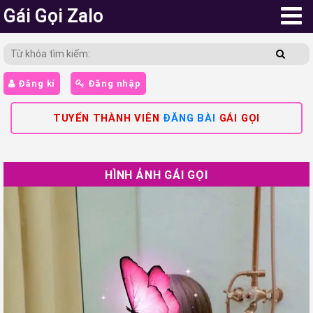
Gái Gọi Zalo
Đăng kí
Đăng nhập
TUYỂN THÀNH VIÊN
ĐĂNG BÀI
GÁI GỌI
HÌNH ẢNH GÁI GỌI