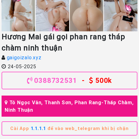
Hương Mai gái gọi phan rang tháp
chàm ninh thuận
gaigoizalo.xyz
24-05-2025
0388732531
-
500k
Tô Ngọc Vân, Thanh Sơn, Phan Rang-Tháp Chàm,
Ninh Thuận
Cài App
1.1.1.1
để vào web_telegram khi bị chặn