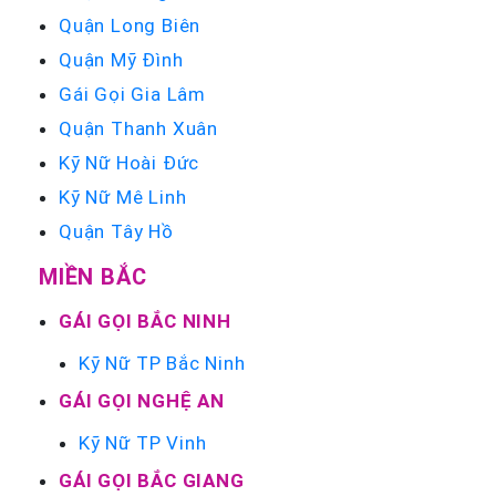
Quận Long Biên
Quận Mỹ Đình
Gái Gọi Gia Lâm
Quận Thanh Xuân
Kỹ Nữ Hoài Đức
Kỹ Nữ Mê Linh
Quận Tây Hồ
MIỀN BẮC
GÁI GỌI BẮC NINH
Kỹ Nữ TP Bắc Ninh
GÁI GỌI NGHỆ AN
Kỹ Nữ TP Vinh
GÁI GỌI BẮC GIANG