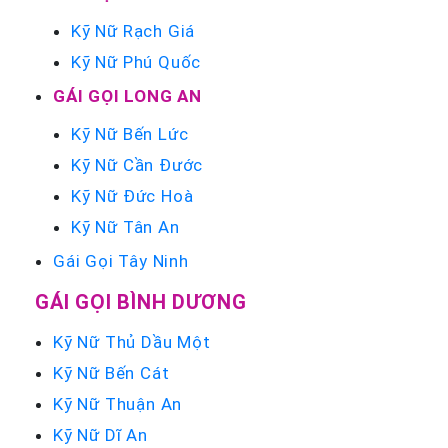
Kỹ Nữ Rạch Giá
Kỹ Nữ Phú Quốc
GÁI GỌI LONG AN
Kỹ Nữ Bến Lức
Kỹ Nữ Cần Đước
Kỹ Nữ Đức Hoà
Kỹ Nữ Tân An
Gái Gọi Tây Ninh
GÁI GỌI BÌNH DƯƠNG
Kỹ Nữ Thủ Dầu Một
Kỹ Nữ Bến Cát
Kỹ Nữ Thuận An
Kỹ Nữ Dĩ An