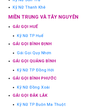
Kỹ Nữ Thanh Khê
MIỀN TRUNG VÀ TÂY NGUYÊN
GÁI GỌI HUẾ
Kỹ Nữ TP Huế
GÁI GỌI BÌNH ĐỊNH
Gái Gọi Quy Nhơn
GÁI GỌI QUẢNG BÌNH
Kỹ Nữ TP Đồng Hới
GÁI GỌI BÌNH PHƯỚC
Kỹ Nữ Đồng Xoài
GÁI GỌI ĐẮK LẮK
Kỹ Nữ TP Buôn Ma Thuột