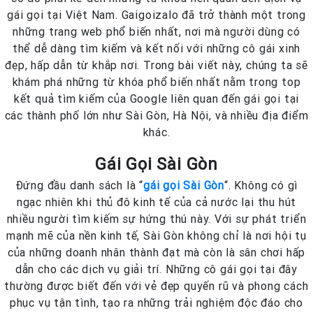
gái gọi tại Việt Nam. Gaigoizalo đã trở thành một trong
những trang web phổ biến nhất, nơi mà người dùng có
thể dễ dàng tìm kiếm và kết nối với những cô gái xinh
đẹp, hấp dẫn từ khắp nơi. Trong bài viết này, chúng ta sẽ
khám phá những từ khóa phổ biến nhất nằm trong top
kết quả tìm kiếm của Google liên quan đến gái gọi tại
các thành phố lớn như Sài Gòn, Hà Nội, và nhiều địa điểm
khác.
Gái Gọi Sài Gòn
Đứng đầu danh sách là “
gái gọi Sài Gòn
“. Không có gì
ngạc nhiên khi thủ đô kinh tế của cả nước lại thu hút
nhiều người tìm kiếm sự hứng thú này. Với sự phát triển
mạnh mẽ của nền kinh tế, Sài Gòn không chỉ là nơi hội tụ
của những doanh nhân thành đạt mà còn là sân chơi hấp
dẫn cho các dịch vụ giải trí. Những cô gái gọi tại đây
thường được biết đến với vẻ đẹp quyến rũ và phong cách
phục vụ tận tình, tạo ra những trải nghiệm độc đáo cho