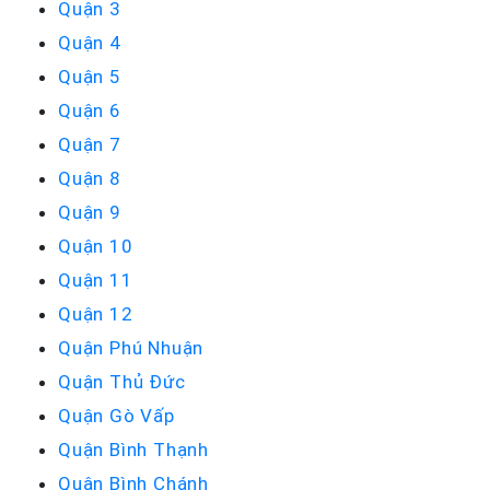
Quận 3
Quận 4
Quận 5
Quận 6
Quận 7
Quận 8
Quận 9
Quận 10
Quận 11
Quận 12
Quận Phú Nhuận
Quận Thủ Đức
Quận Gò Vấp
Quận Bình Thạnh
Quận Bình Chánh