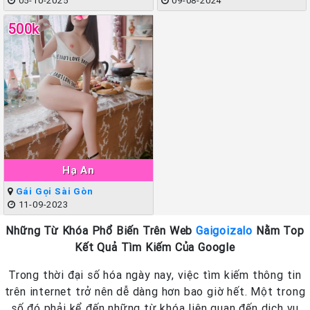
05-10-2025
09-08-2024
500k
Hạ An
Gái Gọi Sài Gòn
11-09-2023
Những Từ Khóa Phổ Biến Trên Web
Gaigoizalo
Nằm Top
Kết Quả Tìm Kiếm Của Google
Trong thời đại số hóa ngày nay, việc tìm kiếm thông tin
trên internet trở nên dễ dàng hơn bao giờ hết. Một trong
số đó phải kể đến những từ khóa liên quan đến dịch vụ