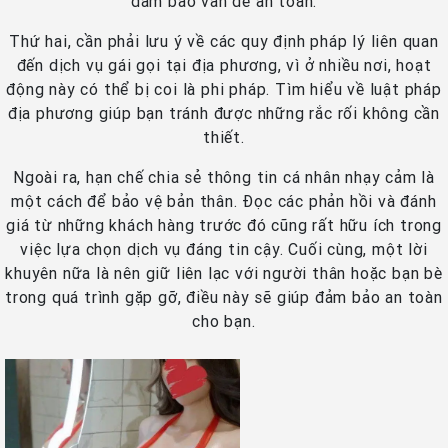
đảm bảo vấn đề an toàn.
Thứ hai, cần phải lưu ý về các quy định pháp lý liên quan
đến dịch vụ gái gọi tại địa phương, vì ở nhiều nơi, hoạt
động này có thể bị coi là phi pháp. Tìm hiểu về luật pháp
địa phương giúp bạn tránh được những rắc rối không cần
thiết.
Ngoài ra, hạn chế chia sẻ thông tin cá nhân nhạy cảm là
một cách để bảo vệ bản thân. Đọc các phản hồi và đánh
giá từ những khách hàng trước đó cũng rất hữu ích trong
việc lựa chọn dịch vụ đáng tin cậy. Cuối cùng, một lời
khuyên nữa là nên giữ liên lạc với người thân hoặc bạn bè
trong quá trình gặp gỡ, điều này sẽ giúp đảm bảo an toàn
cho bạn.