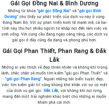
Gái Gọi Đồng Nai & Bình Dương
Những từ khóa “
gái gọi Đồng Nai
” và “
gái gọi Bình
Dương
” cho thấy sự phát triển của dịch vụ này ở vùng
Đông Nam Bộ. Với sự phát triển kinh tế mạnh mẽ, cả hai
tỉnh này thu hút nhiều người từ khắp nơi đến làm việc và
sinh sống. Với cung cầu đang ngày càng tăng, các dịch vụ
gái gọi ở đây cũng đa dạng và phong phú hơn.
Gái Gọi Phan Thiết, Phan Rang & Đắk
Lắk
Những ai yêu thích vẻ đẹp thiên nhiên và không khí trong
lành, chắc chắn sẽ muốn tìm kiếm “gái gọi Phan Thiết” và
“
gái gọi Phan Rang
“. Ngoài những bãi biển tuyệt đẹp,
việc tìm kiếm giải trí cũng không khó khăn với sự có mặt
của dịch vụ gái gọi.
Đắk Lắk
, với không khí núi rừng,
mang đến một trải nghiệm khác biệt cho những ai muốn
khám phá cái mới.