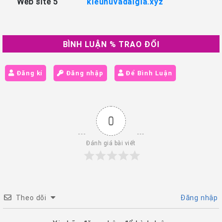
Web site 5
kieunuvadaigia.xyz
BÌNH LUẬN % TRAO ĐỔI
Đăng kí
Đăng nhập
Để Bình Luận
0
Đánh giá bài viết
Theo dõi
Đăng nhập