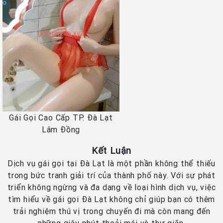
Gái Gọi Cao Cấp TP. Đà Lạt
Lâm Đồng
Kết Luận
Dịch vụ gái gọi tại Đà Lạt là một phần không thể thiếu
trong bức tranh giải trí của thành phố này. Với sự phát
triển không ngừng và đa dạng về loại hình dịch vụ, việc
tìm hiểu về gái gọi Đà Lạt không chỉ giúp bạn có thêm
trải nghiệm thú vị trong chuyến đi mà còn mang đến