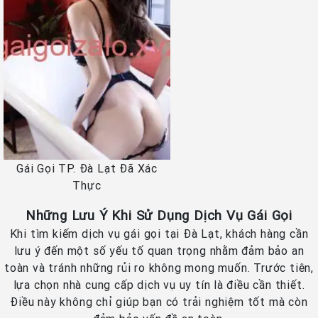
Gái Gọi TP. Đà Lạt Đã Xác
Thực
Những Lưu Ý Khi Sử Dụng Dịch Vụ Gái Gọi
Khi tìm kiếm dịch vụ gái gọi tại Đà Lạt, khách hàng cần
lưu ý đến một số yếu tố quan trọng nhằm đảm bảo an
toàn và tránh những rủi ro không mong muốn. Trước tiên,
lựa chọn nhà cung cấp dịch vụ uy tín là điều cần thiết.
Điều này không chỉ giúp bạn có trải nghiệm tốt mà còn