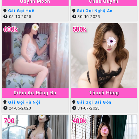
Quỳnh Moon
Châu Quỳnh
Gái Gọi Huế
Gái Gọi Nghệ An
05-10-2025
30-10-2025
600k
500k
Diễm An Đống Đa
Thanh Hằng
Gái Gọi Hà Nội
Gái Gọi Sài Gòn
24-06-2023
31-07-2023
700
400k