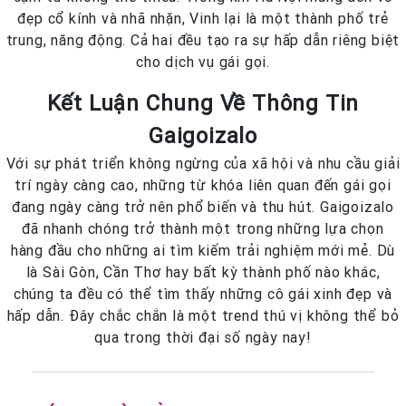
đẹp cổ kính và nhã nhặn, Vinh lại là một thành phố trẻ
trung, năng động. Cả hai đều tạo ra sự hấp dẫn riêng biệt
cho dịch vụ gái gọi.
Kết Luận Chung Về Thông Tin
Gaigoizalo
Với sự phát triển không ngừng của xã hội và nhu cầu giải
trí ngày càng cao, những từ khóa liên quan đến gái gọi
đang ngày càng trở nên phổ biến và thu hút. Gaigoizalo
đã nhanh chóng trở thành một trong những lựa chọn
hàng đầu cho những ai tìm kiếm trải nghiệm mới mẻ. Dù
là Sài Gòn, Cần Thơ hay bất kỳ thành phố nào khác,
chúng ta đều có thể tìm thấy những cô gái xinh đẹp và
hấp dẫn. Đây chắc chắn là một trend thú vị không thể bỏ
qua trong thời đại số ngày nay!