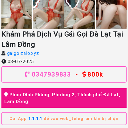
Khám Phá Dịch Vụ Gái Gọi Đà Lạt Tại
Lâm Đồng
gaigoizalo.xyz
03-07-2025
0347939833
-
800k
Phan Đình Phùng, Phường 2, Thành phố Đà Lạt,
Lâm Đồng
Cài App
1.1.1.1
để vào web_telegram khi bị chặn