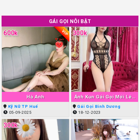
GÁI GỌI NỖI BẬT
VIP
600k
300k
Hà Anh
Ánh Kun Gái Gọi Mới Lên
Sóng Thuận An
Kỹ Nữ TP Huế
Gái Gọi Bình Dương
05-09-2025
18-12-2023
300k