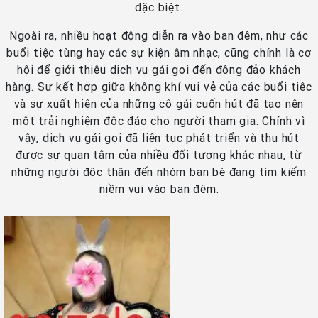
đặc biệt.
Ngoài ra, nhiều hoạt động diễn ra vào ban đêm, như các
buổi tiệc tùng hay các sự kiện âm nhạc, cũng chính là cơ
hội để giới thiệu dịch vụ gái gọi đến đông đảo khách
hàng. Sự kết hợp giữa không khí vui vẻ của các buổi tiệc
và sự xuất hiện của những cô gái cuốn hút đã tạo nên
một trải nghiệm độc đáo cho người tham gia. Chính vì
vậy, dịch vụ gái gọi đã liên tục phát triển và thu hút
được sự quan tâm của nhiều đối tượng khác nhau, từ
những người độc thân đến nhóm bạn bè đang tìm kiếm
niềm vui vào ban đêm.