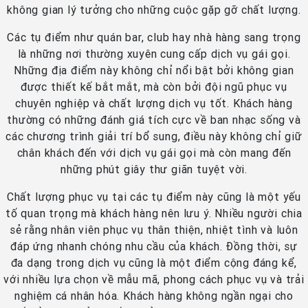
không gian lý tưởng cho những cuộc gặp gỡ chất lượng.
Các tụ điểm như quán bar, club hay nhà hàng sang trọng
là những nơi thường xuyên cung cấp dịch vụ gái gọi.
Những địa điểm này không chỉ nổi bật bởi không gian
được thiết kế bắt mắt, mà còn bởi đội ngũ phục vụ
chuyên nghiệp và chất lượng dịch vụ tốt. Khách hàng
thường có những đánh giá tích cực về ban nhạc sống và
các chương trình giải trí bổ sung, điều này không chỉ giữ
chân khách đến với dịch vụ gái gọi mà còn mang đến
những phút giây thư giãn tuyệt vời.
Chất lượng phục vụ tại các tụ điểm này cũng là một yếu
tố quan trọng mà khách hàng nên lưu ý. Nhiều người chia
sẻ rằng nhân viên phục vụ thân thiện, nhiệt tình và luôn
đáp ứng nhanh chóng nhu cầu của khách. Đồng thời, sự
đa dạng trong dịch vụ cũng là một điểm cộng đáng kể,
với nhiều lựa chọn về mẫu mã, phong cách phục vụ và trải
nghiệm cá nhân hóa. Khách hàng không ngần ngại cho