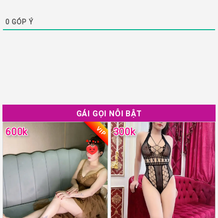
0
GÓP Ý
GÁI GỌI NỖI BẬT
VIP
600k
300k