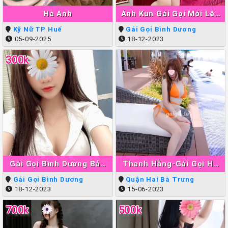
Hà Anh
Ánh Kun Gái Gọi Mới Lên
Sóng Thuận An
Kỹ Nữ TP Huế
Gái Gọi Bình Dương
05-09-2025
18-12-2023
300k
Gái Gọi Bình Dương Bảo
Thanh Hằng-Gái Gọi Hà
Ngân
Nội Làm Tình Giỏi Đẳng
Gái Gọi Bình Dương
Quận Hai Bà Trưng
Cấp
18-12-2023
15-06-2023
700k
500k