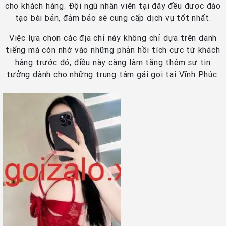
cho khách hàng. Đội ngũ nhân viên tại đây đều được đào
tạo bài bản, đảm bảo sẽ cung cấp dịch vụ tốt nhất.
Việc lựa chọn các địa chỉ này không chỉ dựa trên danh
tiếng mà còn nhờ vào những phản hồi tích cực từ khách
hàng trước đó, điều này càng làm tăng thêm sự tin
tưởng dành cho những trung tâm gái gọi tại Vĩnh Phúc.