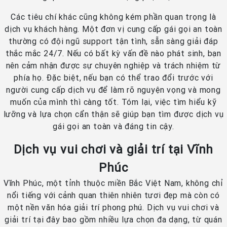
Các tiêu chí khác cũng không kém phần quan trọng là
dịch vụ khách hàng. Một đơn vị cung cấp gái gọi an toàn
thường có đội ngũ support tận tình, sẵn sàng giải đáp
thắc mắc 24/7. Nếu có bất kỳ vấn đề nào phát sinh, bạn
nên cảm nhận được sự chuyên nghiệp và trách nhiệm từ
phía họ. Đặc biệt, nếu bạn có thể trao đổi trước với
người cung cấp dịch vụ để làm rõ nguyện vọng và mong
muốn của mình thì càng tốt. Tóm lại, việc tìm hiểu kỹ
lưỡng và lựa chọn cẩn thận sẽ giúp bạn tìm được dịch vụ
gái gọi an toàn và đáng tin cậy.
Dịch vụ vui chơi và giải trí tại Vĩnh
Phúc
Vĩnh Phúc, một tỉnh thuộc miền Bắc Việt Nam, không chỉ
nổi tiếng với cảnh quan thiên nhiên tươi đẹp mà còn có
một nền văn hóa giải trí phong phú. Dịch vụ vui chơi và
giải trí tại đây bao gồm nhiều lựa chọn đa dạng, từ quán