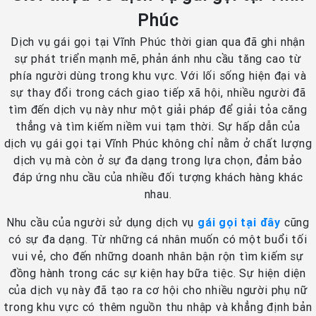
Phúc
Dịch vụ gái gọi tại Vĩnh Phúc thời gian qua đã ghi nhận
sự phát triển mạnh mẽ, phản ánh nhu cầu tăng cao từ
phía người dùng trong khu vực. Với lối sống hiện đại và
sự thay đổi trong cách giao tiếp xã hội, nhiều người đã
tìm đến dịch vụ này như một giải pháp để giải tỏa căng
thẳng và tìm kiếm niềm vui tạm thời. Sự hấp dẫn của
dịch vụ gái gọi tại Vĩnh Phúc không chỉ nằm ở chất lượng
dịch vụ mà còn ở sự đa dạng trong lựa chọn, đảm bảo
đáp ứng nhu cầu của nhiều đối tượng khách hàng khác
nhau.
Nhu cầu của người sử dụng dịch vụ
gái gọi tại đây
cũng
có sự đa dạng. Từ những cá nhân muốn có một buổi tối
vui vẻ, cho đến những doanh nhân bận rộn tìm kiếm sự
đồng hành trong các sự kiện hay bữa tiệc. Sự hiện diện
của dịch vụ này đã tạo ra cơ hội cho nhiều người phụ nữ
trong khu vực có thêm nguồn thu nhập và khẳng định bản