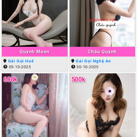
Quỳnh Moon
Châu Quỳnh
Gái Gọi Huế
Gái Gọi Nghệ An
05-10-2025
30-10-2025
600k
500k