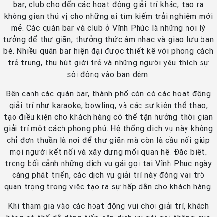
bar, club cho đến các hoạt động giải trí khác, tạo ra
không gian thú vị cho những ai tìm kiếm trải nghiệm mới
mẻ. Các quán bar và club ở Vĩnh Phúc là những nơi lý
tưởng để thư giãn, thưởng thức âm nhạc và giao lưu bạn
bè. Nhiều quán bar hiện đại được thiết kế với phong cách
trẻ trung, thu hút giới trẻ và những người yêu thích sự
sôi động vào ban đêm.
Bên cạnh các quán bar, thành phố còn có các hoạt động
giải trí như karaoke, bowling, và các sự kiện thể thao,
tạo điều kiện cho khách hàng có thể tận hưởng thời gian
giải trí một cách phong phú. Hệ thống dịch vụ này không
chỉ đơn thuần là nơi để thư giãn mà còn là cầu nối giúp
mọi người kết nối và xây dựng mối quan hệ. Đặc biệt,
trong bối cảnh những dịch vụ gái gọi tại Vĩnh Phúc ngày
càng phát triển, các dịch vụ giải trí này đóng vai trò
quan trọng trong việc tạo ra sự hấp dẫn cho khách hàng.
Khi tham gia vào các hoạt động vui chơi giải trí, khách