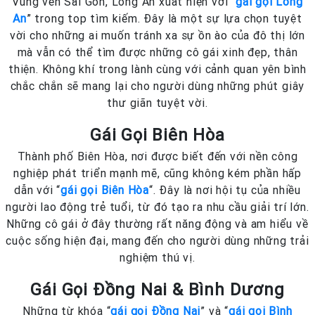
Vùng ven Sài Gòn, Long An xuất hiện với “
gái gọi Long
An
” trong top tìm kiếm. Đây là một sự lựa chọn tuyệt
vời cho những ai muốn tránh xa sự ồn ào của đô thị lớn
mà vẫn có thể tìm được những cô gái xinh đẹp, thân
thiện. Không khí trong lành cùng với cảnh quan yên bình
chắc chắn sẽ mang lại cho người dùng những phút giây
thư giãn tuyệt vời.
Gái Gọi Biên Hòa
Thành phố Biên Hòa, nơi được biết đến với nền công
nghiệp phát triển mạnh mẽ, cũng không kém phần hấp
dẫn với “
gái gọi Biên Hòa
“. Đây là nơi hội tụ của nhiều
người lao động trẻ tuổi, từ đó tạo ra nhu cầu giải trí lớn.
Những cô gái ở đây thường rất năng động và am hiểu về
cuộc sống hiện đại, mang đến cho người dùng những trải
nghiệm thú vị.
Gái Gọi Đồng Nai & Bình Dương
Những từ khóa “
gái gọi Đồng Nai
” và “
gái gọi Bình