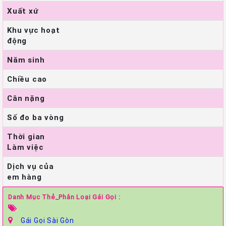
Xuất xứ
Khu vực hoạt
động
Năm sinh
Chiều cao
Cân nặng
Số đo ba vòng
Thời gian
Làm việc
Dịch vụ của
em hàng
Danh Mục Thẻ_Phân Loại Gái Gọi :
Gái Gọi Sài Gòn