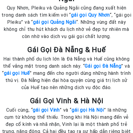
Quy Nhơn, Pleiku và Quảng Ngãi cũng đang xuất hiện
trong danh sách tìm kiếm với “
gái gọi Quy Nhơn
“, “gái gọi
Pleiku” và “
gái gọi Quảng Ngãi
“. Những vùng đất này
không chỉ thu hút khách du lịch nhờ vẻ đẹp tự nhiên mà
còn nhờ vào dịch vụ gái gọi chất lượng.
Gái Gọi Đà Nẵng & Huế
Hai thành phố du lịch lớn là Đà Nẵng và Huế cũng không
thể vắng mặt trong danh sách này. “
Gái gọi Đà Nẵng
” và
“
gái gọi Huế
” mang đến cho người dùng những hành trình
thú vị. Đà Nẵng hiện đại hòa quyện cùng giá trị lịch sử
của Huế tạo nên những dịch vụ độc đáo.
Gái Gọi Vinh & Hà Nội
Cuối cùng, “
gái gọi Vinh
” và “
gái gọi Hà Nội
” là những
cụm từ không thể thiếu. Trong khi Hà Nội mang đến vẻ
đẹp cổ kính và nhã nhặn, Vinh lại là một thành phố trẻ
trung, năng động. Cả hai đều tạo ra sự hấp dẫn riêng biệt