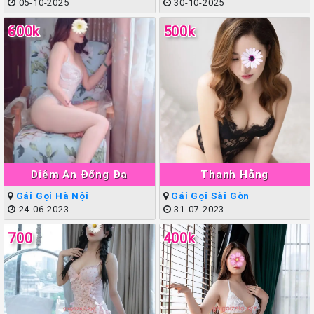
05-10-2025
30-10-2025
600k
500k
Diễm An Đống Đa
Thanh Hằng
Gái Gọi Hà Nội
Gái Gọi Sài Gòn
24-06-2023
31-07-2023
700
400k