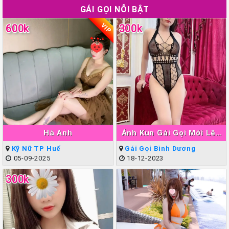
GÁI GỌI NỖI BẬT
VIP
600k
300k
Hà Anh
Ánh Kun Gái Gọi Mới Lên
Sóng Thuận An
Kỹ Nữ TP Huế
Gái Gọi Bình Dương
05-09-2025
18-12-2023
300k