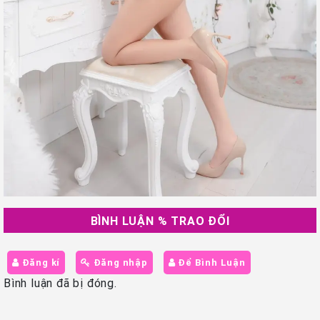
BÌNH LUẬN % TRAO ĐỔI
Đăng kí
Đăng nhập
Để Bình Luận
Bình luận đã bị đóng.