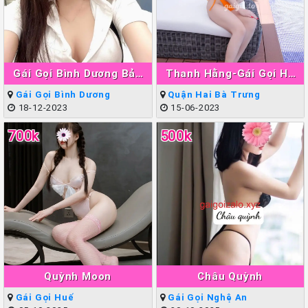
Gái Gọi Bình Dương Bảo
Thanh Hằng-Gái Gọi Hà
Ngân
Nội Làm Tình Giỏi Đẳng
Gái Gọi Bình Dương
Quận Hai Bà Trưng
Cấp
18-12-2023
15-06-2023
700k
500k
Quỳnh Moon
Châu Quỳnh
Gái Gọi Huế
Gái Gọi Nghệ An