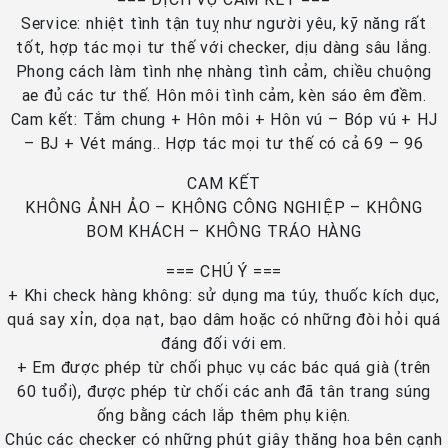
Service: nhiệt tình tận tuỵ như người yêu, kỹ năng rất
tốt, hợp tác mọi tư thế với checker, dịu dàng sâu lắng.
Phong cách làm tình nhẹ nhàng tình cảm, chiều chuộng
ae đủ các tư thế. Hôn môi tình cảm, kèn sáo êm đềm.
Cam kết: Tắm chung + Hôn môi + Hôn vú – Bóp vú + HJ
– BJ + Vét máng.. Hợp tác mọi tư thế có cả 69 – 96
CAM KẾT
KHÔNG ẢNH ẢO – KHÔNG CÔNG NGHIỆP – KHÔNG
BOM KHÁCH – KHÔNG TRÁO HÀNG
=== CHÚ Ý ===
+ Khi check hàng không: sử dụng ma túy, thuốc kích dục,
quá say xỉn, dọa nạt, bạo dâm hoặc có những đòi hỏi quá
đáng đối với em.
+ Em được phép từ chối phục vụ các bác quá già (trên
60 tuổi), được phép từ chối các anh đã tân trang súng
ống bằng cách lắp thêm phụ kiện.
Chúc các checker có những phút giây thăng hoa bên cạnh