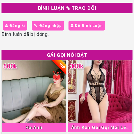
BÌNH LUẬN % TRAO ĐỔI
Đăng kí
Đăng nhập
Để Bình Luận
Bình luận đã bị đóng.
GÁI GỌI NỖI BẬT
VIP
600k
300k
Hà Anh
Ánh Kun Gái Gọi Mới Lên
Sóng Thuận An