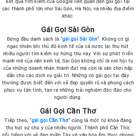
kết quả tìm kiếm của Google liên quan đến gái gọi tại
các thành phố lớn như Sài Gòn, Hà Nội, và nhiều địa điểm
khác.
Gái Gọi Sài Gòn
Đứng đầu danh sách là “
gái gọi Sài Gòn
“. Không có gì
ngạc nhiên khi thủ đô kinh tế của cả nước lại thu hút
nhiều người tìm kiếm sự hứng thú này. Với sự phát triển
mạnh mẽ của nền kinh tế, Sài Gòn không chỉ là nơi hội tụ
của những doanh nhân thành đạt mà còn là sân chơi hấp
dẫn cho các dịch vụ giải trí. Những cô gái gọi tại đây
thường được biết đến với vẻ đẹp quyến rũ và phong cách
phục vụ tận tình, tạo ra những trải nghiệm độc đáo cho
người dùng.
Gái Gọi Cần Thơ
Tiếp theo, “
gái gọi Cần Thơ
” cũng là một từ khóa đang
thu hút sự chú ý của nhiều người. Thành phố Cần Thơ,
nổi tiếng với vẻ đẹp miền Tây và văn hóa ẩm thực phong