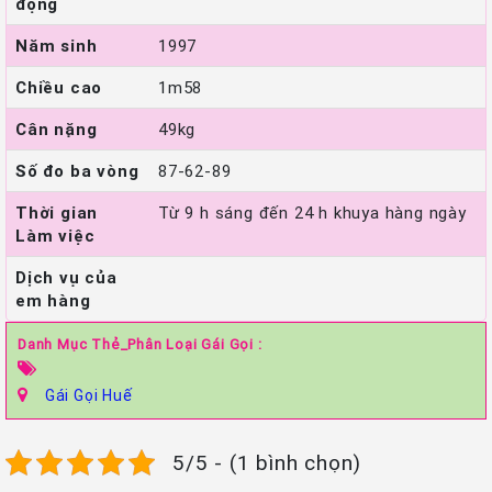
động
Năm sinh
1997
Chiều cao
1m58
Cân nặng
49kg
Số đo ba vòng
87-62-89
Thời gian
Từ 9 h sáng đến 24 h khuya hàng ngày
Làm việc
Dịch vụ của
em hàng
Danh Mục Thẻ_Phân Loại Gái Gọi :
Gái Gọi Huế
5/5 - (1 bình chọn)