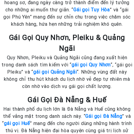
hoang sơ, đang ngày càng trở thành điểm đến lý tưởng
cho những ai muốn thư giãn. “
Gái gọi Tuy Hòa
” và “gái
gọi Phú Yên” mang đến sự chỉn chu trong việc chăm sóc
khách hàng, hứa hẹn những trải nghiệm khó quên.
Gái Gọi Quy Nhơn, Pleiku & Quảng
Ngãi
Quy Nhơn, Pleiku và Quảng Ngãi cũng đang xuất hiện
trong danh sách tìm kiếm với “
gái gọi Quy Nhơn
“, “gái gọi
Pleiku” và “
gái gọi Quảng Ngãi
“. Những vùng đất này
không chỉ thu hút khách du lịch nhờ vẻ đẹp tự nhiên mà
còn nhờ vào dịch vụ gái gọi chất lượng.
Gái Gọi Đà Nẵng & Huế
Hai thành phố du lịch lớn là Đà Nẵng và Huế cũng không
thể vắng mặt trong danh sách này. “
Gái gọi Đà Nẵng
” và
“
gái gọi Huế
” mang đến cho người dùng những hành trình
thú vị. Đà Nẵng hiện đại hòa quyện cùng giá trị lịch sử