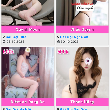
Quỳnh Moon
Châu Quỳnh
Gái Gọi Huế
Gái Gọi Nghệ An
05-10-2025
30-10-2025
600k
500k
Diễm An Đống Đa
Thanh Hằng
Gái Gọi Hà Nội
Gái Gọi Sài Gòn