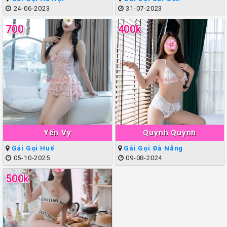
24-06-2023
31-07-2023
700
400k
Yến Vy
Quỳnh Quỳnh
Gái Gọi Huế
Gái Gọi Đà Nẵng
05-10-2025
09-08-2024
500k