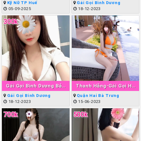
Kỹ Nữ TP Huế
Gái Gọi Bình Dương
05-09-2025
18-12-2023
300k
Gái Gọi Bình Dương Bảo
Thanh Hằng-Gái Gọi Hà
Ngân
Nội Làm Tình Giỏi Đẳng
Gái Gọi Bình Dương
Quận Hai Bà Trưng
Cấp
18-12-2023
15-06-2023
700k
500k