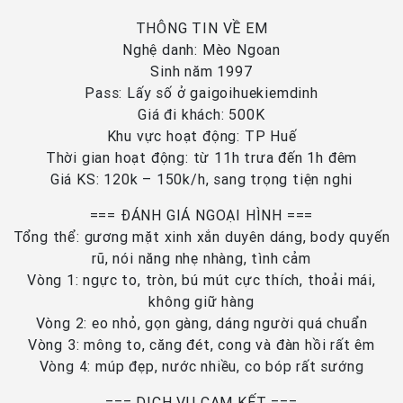
THÔNG TIN VỀ EM
Nghệ danh: Mèo Ngoan
Sinh năm 1997
Pass: Lấy số ở gaigoihuekiemdinh
Giá đi khách: 500K
Khu vực hoạt động: TP Huế
Thời gian hoạt động: từ 11h trưa đến 1h đêm
Giá KS: 120k – 150k/h, sang trọng tiện nghi
=== ĐÁNH GIÁ NGOẠI HÌNH ===
Tổng thể: gương mặt xinh xắn duyên dáng, body quyến
rũ, nói năng nhẹ nhàng, tình cảm
Vòng 1: ngực to, tròn, bú mút cực thích, thoải mái,
không giữ hàng
Vòng 2: eo nhỏ, gọn gàng, dáng người quá chuẩn
Vòng 3: mông to, căng đét, cong và đàn hồi rất êm
Vòng 4: múp đẹp, nước nhiều, co bóp rất sướng
=== DỊCH VỤ CAM KẾT ===