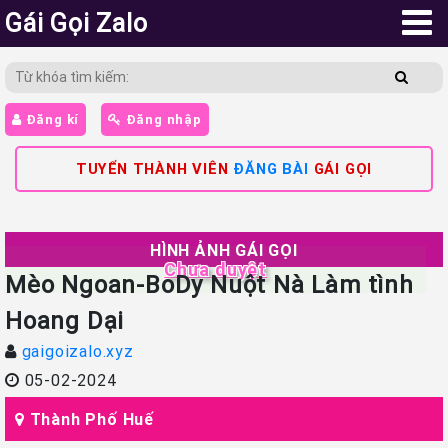
Gái Gọi Zalo
Đăng kí
Đăng nhập
TUYỂN THÀNH VIÊN
ĐĂNG BÀI
GÁI GỌI
HÌNH ẢNH GÁI GỌI
Chưa duyệt
Mèo Ngoan-BoDy Nuột Nà Làm tình
Hoang Dại
gaigoizalo.xyz
05-02-2024
Thành Phố Huế