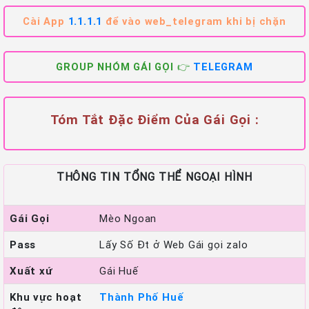
Cài App
1.1.1.1
để vào web_telegram khi bị chặn
GROUP NHÓM GÁI GỌI 👉
TELEGRAM
Tóm Tắt Đặc Điểm Của Gái Gọi :
THÔNG TIN TỔNG THỂ NGOẠI HÌNH
Gái Gọi
Mèo Ngoan
Pass
Lấy Số Đt ở Web Gái gọi zalo
Xuất xứ
Gái Huế
Khu vực hoạt
Thành Phố Huế