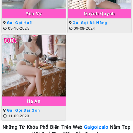
Yến Vy
Quỳnh Quỳnh
Gái Gọi Huế
Gái Gọi Đà Nẵng
05-10-2025
09-08-2024
500k
Hạ An
Gái Gọi Sài Gòn
11-09-2023
Những Từ Khóa Phổ Biến Trên Web
Gaigoizalo
Nằm Top