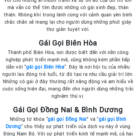
vời cho những ai muốn tránh xa sự ồn ào của đô thị lớn
mà vẫn có thể tìm được những cô gái xinh đẹp, thân
thiện. Không khí trong lành cùng với cảnh quan yên bình
chắc chắn sẽ mang lại cho người dùng những phút giây
thư giãn tuyệt vời.
Gái Gọi Biên Hòa
Thành phố Biên Hòa, nơi được biết đến với nền công
nghiệp phát triển mạnh mẽ, cũng không kém phần hấp
dẫn với “
gái gọi Biên Hòa
“. Đây là nơi hội tụ của nhiều
người lao động trẻ tuổi, từ đó tạo ra nhu cầu giải trí lớn.
Những cô gái ở đây thường rất năng động và am hiểu về
cuộc sống hiện đại, mang đến cho người dùng những trải
nghiệm thú vị.
Gái Gọi Đồng Nai & Bình Dương
Những từ khóa “
gái gọi Đồng Nai
” và “
gái gọi Bình
Dương
” cho thấy sự phát triển của dịch vụ này ở vùng
Đông Nam Bộ. Với sự phát triển kinh tế mạnh mẽ, cả hai