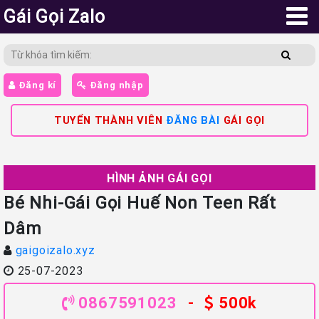
Gái Gọi Zalo
Đăng kí
Đăng nhập
TUYỂN THÀNH VIÊN
ĐĂNG BÀI
GÁI GỌI
HÌNH ẢNH GÁI GỌI
Bé Nhi-Gái Gọi Huế Non Teen Rất
Dâm
gaigoizalo.xyz
25-07-2023
0867591023
-
500k