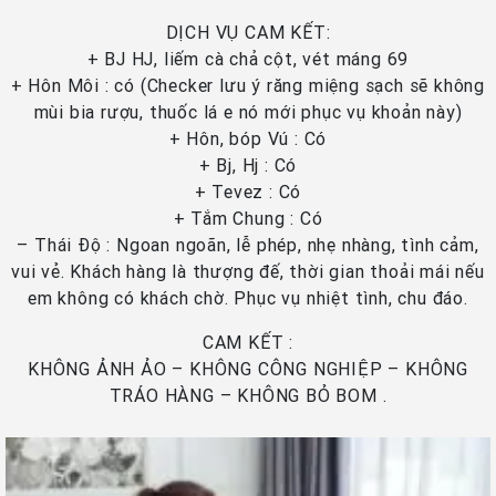
DỊCH VỤ CAM KẾT:
+ BJ HJ, liếm cà chả cột, vét máng 69
+ Hôn Môi : có (Checker lưu ý răng miệng sạch sẽ không
mùi bia rượu, thuốc lá e nó mới phục vụ khoản này)
+ Hôn, bóp Vú : Có
+ Bj, Hj : Có
+ Tevez : Có
+ Tắm Chung : Có
– Thái Độ : Ngoan ngoãn, lễ phép, nhẹ nhàng, tình cảm,
vui vẻ. Khách hàng là thượng đế, thời gian thoải mái nếu
em không có khách chờ. Phục vụ nhiệt tình, chu đáo.
CAM KẾT :
KHÔNG ẢNH ẢO – KHÔNG CÔNG NGHIỆP – KHÔNG
TRÁO HÀNG – KHÔNG BỎ BOM .