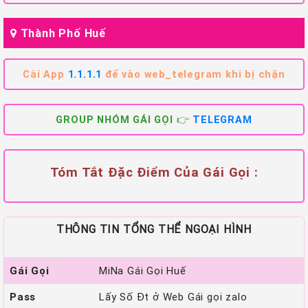
Thành Phố Huế
Cài App
1.1.1.1
để vào web_telegram khi bị chặn
GROUP NHÓM GÁI GỌI 👉
TELEGRAM
Tóm Tắt Đặc Điểm Của Gái Gọi :
THÔNG TIN TỔNG THỂ NGOẠI HÌNH
Gái Gọi
MiNa Gái Gọi Huế
Pass
Lấy Số Đt ở Web Gái gọi zalo