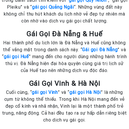
trong danh sách tìm kiếm với “
gái gọi Quy Nhơn
“, “gái gọi
Pleiku” và “
gái gọi Quảng Ngãi
“. Những vùng đất này
không chỉ thu hút khách du lịch nhờ vẻ đẹp tự nhiên mà
còn nhờ vào dịch vụ gái gọi chất lượng.
Gái Gọi Đà Nẵng & Huế
Hai thành phố du lịch lớn là Đà Nẵng và Huế cũng không
thể vắng mặt trong danh sách này. “
Gái gọi Đà Nẵng
” và
“
gái gọi Huế
” mang đến cho người dùng những hành trình
thú vị. Đà Nẵng hiện đại hòa quyện cùng giá trị lịch sử
của Huế tạo nên những dịch vụ độc đáo.
Gái Gọi Vinh & Hà Nội
Cuối cùng, “
gái gọi Vinh
” và “
gái gọi Hà Nội
” là những
cụm từ không thể thiếu. Trong khi Hà Nội mang đến vẻ
đẹp cổ kính và nhã nhặn, Vinh lại là một thành phố trẻ
trung, năng động. Cả hai đều tạo ra sự hấp dẫn riêng biệt
cho dịch vụ gái gọi.