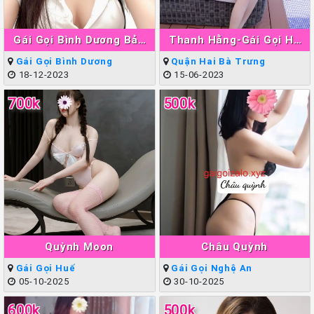
Gái Gọi Bình Dương Bảo
Thanh Hằng-Gái Gọi Hà
Ngân
Nội Làm Tình Giỏi Đẳng
Gái Gọi Bình Dương
Quận Hai Bà Trưng
Cấp
18-12-2023
15-06-2023
700k
500k
Quỳnh Moon
Châu Quỳnh
Gái Gọi Huế
Gái Gọi Nghệ An
05-10-2025
30-10-2025
600k
500k