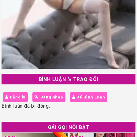
BÌNH LUẬN % TRAO ĐỔI
Đăng kí
Đăng nhập
Để Bình Luận
Bình luận đã bị đóng.
GÁI GỌI NỖI BẬT