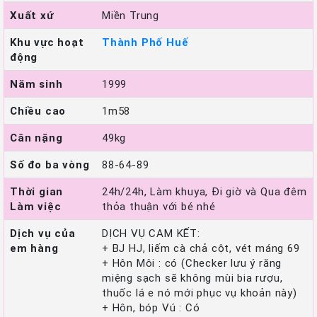
Xuất xứ
Miền Trung
Khu vực hoạt
Thành Phố Huế
động
Năm sinh
1999
Chiều cao
1m58
Cân nặng
49kg
Số đo ba vòng
88-64-89
Thời gian
24h/24h, Làm khuya, Đi giờ và Qua đêm
Làm việc
thỏa thuận với bé nhé
Dịch vụ của
DỊCH VỤ CAM KẾT:
em hàng
+ BJ HJ, liếm cà chả cột, vét máng 69
+ Hôn Môi : có (Checker lưu ý răng
miệng sạch sẽ không mùi bia rượu,
thuốc lá e nó mới phục vụ khoản này)
+ Hôn, bóp Vú : Có