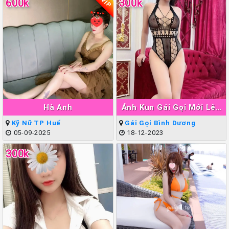
VIP
600k
300k
Hà Anh
Ánh Kun Gái Gọi Mới Lên
Sóng Thuận An
Kỹ Nữ TP Huế
Gái Gọi Bình Dương
05-09-2025
18-12-2023
300k