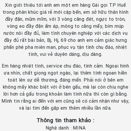
Xin giới thiệu tới anh em một em hàng Gái gọi TP Huế
trong phân khúc giá rẻ mới cập bến, em sở hữu thân hình
đầy đặn, mũm mĩm, với 3 vòng căng đét, ngực to tròn,
vòng eo đầy đặn ấm áp, mông to căng mẩy, bím múp
nước nôi đầy đủ, làm tình chuyên nghiệp với các dịch vụ
đầy đủ rất bài bản, Bj, Hj, 69 cho anh em cảm giác hưng
phấn phê pha miên man, phục vụ tận tình chu đáo, nhiệt
tình, vui vẻ duyên dáng, dịu dàng.
Em hàng nhiệt tình, service chu đáo, tình cảm. Ngoại hình
ưa nhìn, chất giọng ngọt ngào, lại thêm tính ngoan hiền
toát lên sự dễ thương, đáng mến. Phải nói ở bên em
không mấy khác biệt với ở bên gấu, mà lại còn chịu nghe
lời hơn cả gấu trong khoản làm tình nữa thì còn gì bằng.
Mình tin rằng ai đến với em cũng sẽ có cảm nhận như vậy,
và lại tìm đến gặp em thêm nhiều lần nữa.
Thông tin tham khảo :
Nghệ danh : MINA