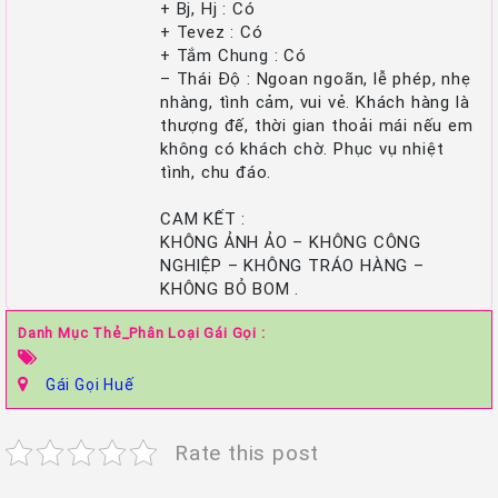
+ Bj, Hj : Có
+ Tevez : Có
+ Tắm Chung : Có
– Thái Độ : Ngoan ngoãn, lễ phép, nhẹ
nhàng, tình cảm, vui vẻ. Khách hàng là
thượng đế, thời gian thoải mái nếu em
không có khách chờ. Phục vụ nhiệt
tình, chu đáo.
CAM KẾT :
KHÔNG ẢNH ẢO – KHÔNG CÔNG
NGHIỆP – KHÔNG TRÁO HÀNG –
KHÔNG BỎ BOM .
Danh Mục Thẻ_Phân Loại Gái Gọi :
Gái Gọi Huế
Rate this post