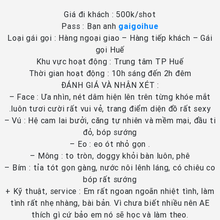
Giá đi khách : 500k/shot
Pass : Bạn anh
gaigoihue
Loại gái gọi : Hàng ngoại giao – Hàng tiếp khách – Gái
gọi Huế
Khu vực hoạt động : Trung tâm TP Huế
Thời gian hoạt động : 10h sáng đến 2h đêm
ĐÁNH GIÁ VÀ NHẬN XÉT :
– Face : Ưa nhìn, nét dâm hiện lên trên từng khóe mắt
.luôn tươi cười rất vui vẻ, trang điểm diện đồ rất sexy
– Vú : Hệ cam lai bưởi, căng tự nhiên và mềm mại, đầu ti
đỏ, bóp sướng
– Eo : eo ót nhỏ gọn .
– Mông : to tròn, doggy khỏi bàn luôn, phê
– Bím : tỉa tót gọn gàng, nước nôi lênh láng, có chiêu co
bóp rất sướng
+ Kỹ thuật, service : Em rất ngoan ngoãn nhiệt tình, làm
tình rất nhẹ nhàng, bài bản. Vì chưa biết nhiều nên AE
thích gì cứ bảo em nó sẽ học và làm theo.