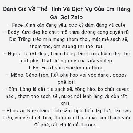
Đánh Giá Về Thể Hình Và Dịch Vụ Của Em Hàng
Gái Gọi Zalo
– Face: Xinh xắn đáng yêu, cực kỳ dâm đãng và cute
– Body: Cực đẹp ko chút mỡ thừa đường cong quyến rũ.
– Da: Trắng trẻo mịn màng thơm tho , mát mẻ sạch sẽ,
thơm tho, ôm sướng thì thôi rồi.
– Ngực: To rất đẹp , trắng hồng đầu ti nhỏ hồng đẹp, bú
mút phê. Thật dự ngực e quá vừa và đẹp.
+ Eo: Eo ót săn chắc ko mỡ thừa .
– Mông: Căng tròn, Rất phù hợp với vóc dáng , doggy
phê lòi!
– Bím: Lông lá cắt tỉa sạch sẽ, hồng hào, ko chút cavat
nào , thơm tho sạch sẽ , nước nôi lenh láng và còn rất
khít .
– Phục vụ: Nhẹ nhàng tình cảm, bj hj liếm láp hợp tác các
kiểu, vui vẻ nhiệt tình, thời gian thoải mái. âm thanh vừa
đủ phê, rất chi là dễ thương .