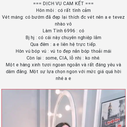
=== DỊCH VỤ CAM KẾT ===
Hôn môi : có rất tình cảm
Vét máng: có bướm đã đẹp lại thích đc vét nên a e tevez
nhào vô
Làm Tình 6996 : có
Bj hj : có cái này chuyên nghiệp lắm
Qua đêm : a e liên hệ trực tiếp.
Hôn vú bóp vú : vú to đẹp nắn bóp thoải mái
Còn lại : some, CIA, lỗ nhị : ko nhé.
Một e hàng xinh tươi ngoan ngoãn và rất đáng yêu và
dâm đãng. Một sự lựa chọn ngon với mức giá quá hời
nhé a e