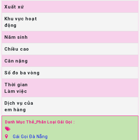
Xuất xứ
Khu vực hoạt
động
Năm sinh
Chiều cao
Cân nặng
Số đo ba vòng
Thời gian
Làm việc
Dịch vụ của
em hàng
Danh Mục Thẻ_Phân Loại Gái Gọi :
Gái Gọi Đà Nẵng