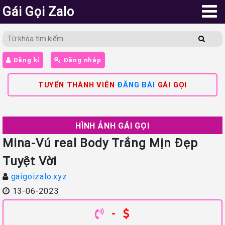
Gái Gọi Zalo
Đăng kí
Đăng nhập
TUYỂN THÀNH VIÊN
ĐĂNG BÀI
GÁI GỌI
HÌNH ẢNH GÁI GỌI
Mina-Vú real Body Trắng Mịn Đẹp
Tuyệt Vời
gaigoizalo.xyz
13-06-2023
-