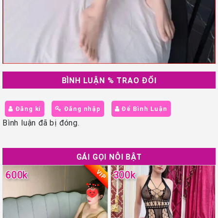
BÌNH LUẬN % TRAO ĐỔI
Đăng kí
Đăng nhập
Để Bình Luận
Bình luận đã bị đóng.
GÁI GỌI NỖI BẬT
VIP
600k
300k