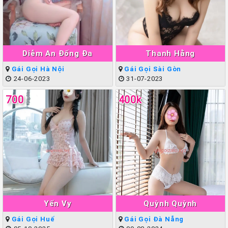
Diễm An Đống Đa
Thanh Hằng
Gái Gọi Hà Nội
Gái Gọi Sài Gòn
24-06-2023
31-07-2023
700
400k
Yến Vy
Quỳnh Quỳnh
Gái Gọi Huế
Gái Gọi Đà Nẵng