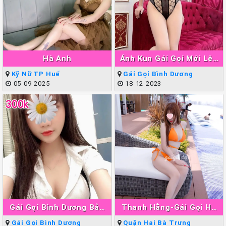
Hà Anh
Ánh Kun Gái Gọi Mới Lên
Sóng Thuận An
Kỹ Nữ TP Huế
Gái Gọi Bình Dương
05-09-2025
18-12-2023
300k
Gái Gọi Bình Dương Bảo
Thanh Hằng-Gái Gọi Hà
Ngân
Nội Làm Tình Giỏi Đẳng
Gái Gọi Bình Dương
Quận Hai Bà Trưng