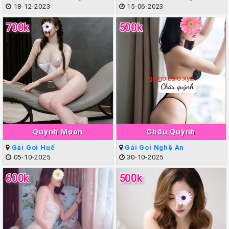
Cấp
18-12-2023
15-06-2023
700k
500k
Quỳnh Moon
Châu Quỳnh
Gái Gọi Huế
Gái Gọi Nghệ An
05-10-2025
30-10-2025
600k
500k