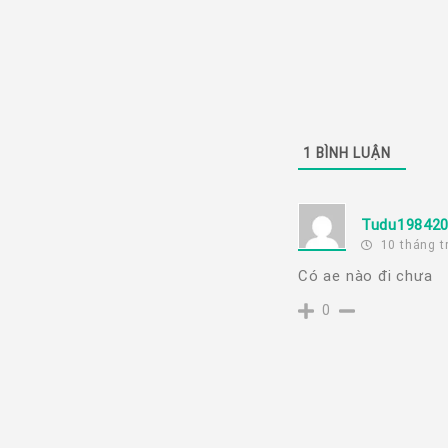
1
BÌNH LUẬN
Tudu19842
10 tháng t
Có ae nào đi chưa
0