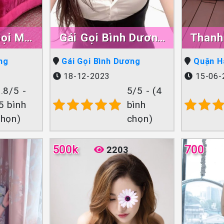
Gọi Mới
Gái Gọi Bình Dương
Thanh
uận An
Bảo Ngân
Hà Nội
ng
Gái Gọi Bình Dương
Quận H
18-12-2023
15-06-
.8/5 -
5/5 - (4
5 bình
bình
chọn)
chọn)
500k
700
2203