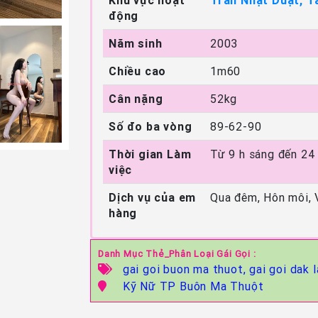
Khu vực hoạt
Trần Nhật Duật, T
động
Năm sinh
2003
Chiều cao
1m60
Cân nặng
52kg
Số đo ba vòng
89-62-90
Thời gian Làm
Từ 9 h sáng đến 24
việc
Dịch vụ của em
Qua đêm, Hôn môi, 
hàng
Danh Mục Thẻ_Phân Loại Gái Gọi :
gai goi buon ma thuot,
gai goi dak l
Kỹ Nữ TP Buôn Ma Thuột