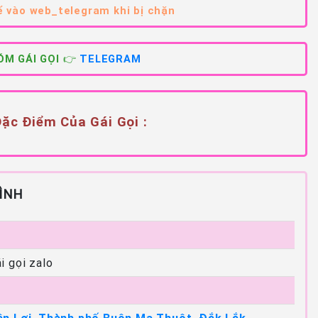
 vào web_telegram khi bị chặn
M GÁI GỌI 👉
TELEGRAM
ặc Điểm Của Gái Gọi :
ÌNH
i gọi zalo