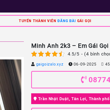
TUYỂN THÀNH VIÊN
ĐĂNG BÀI
GÁI GỌI
Minh Anh 2k3 – Em Gái Gọi
4.5/5 - (4 bình chọ
gaigoizalo.xyz
06-09-2025
45
0877
Trần Nhật Duật, Tân Lợi, Thành ph