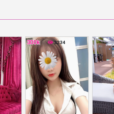
300k
3234