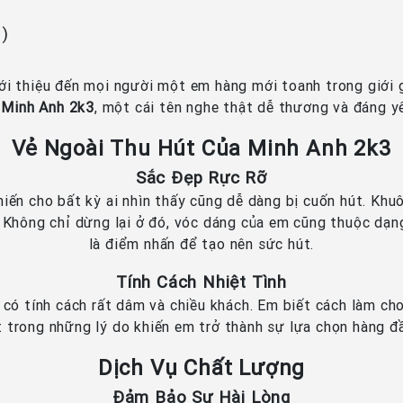
n)
ới thiệu đến mọi người một em hàng mới toanh trong giới
à
Minh Anh 2k3
, một cái tên nghe thật dễ thương và đáng y
Vẻ Ngoài Thu Hút Của Minh Anh 2k3
Sắc Đẹp Rực Rỡ
iến cho bất kỳ ai nhìn thấy cũng dễ dàng bị cuốn hút. Khu
 Không chỉ dừng lại ở đó, vóc dáng của em cũng thuộc dạng
là điểm nhấn để tạo nên sức hút.
Tính Cách Nhiệt Tình
 có tính cách rất dâm và chiều khách. Em biết cách làm ch
t trong những lý do khiến em trở thành sự lựa chọn hàng 
Dịch Vụ Chất Lượng
Đảm Bảo Sự Hài Lòng