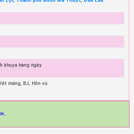
ân Lợi, Thành phố Buôn Ma Thuột, Đắk Lắk
 h khuya hàng ngày
Vét máng, BJ, Hôn vú
ak,