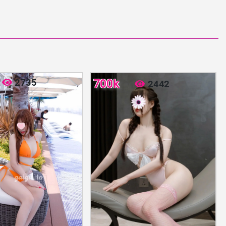
2735
700k
2442