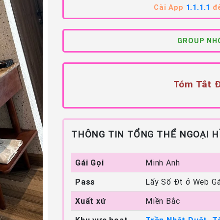
Cài App
1.1.1.1
để
GROUP NHÓ
Tóm Tắt Đ
THÔNG TIN TỔNG THỂ NGOẠI H
Gái Gọi
Minh Anh
Pass
Lấy Số Đt ở Web Gá
Xuất xứ
Miền Bắc