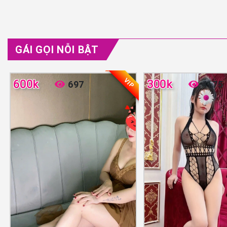
GÁI GỌI NỖI BẬT
VIP
600k
300k
697
4175