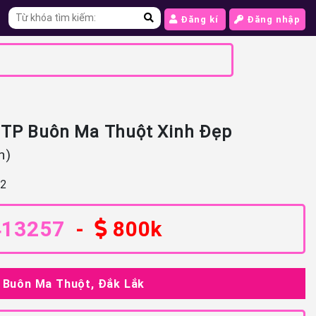
Đăng kí
Đăng nhập
 TP Buôn Ma Thuột Xinh Đẹp
n)
2
413257
-
800k
ố Buôn Ma Thuột, Đắk Lắk