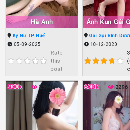
Hà Anh
Ánh Kun Gái 
Lên Sóng Th
Kỹ Nữ TP Huế
Gái Gọi Bình Dươ
05-09-2025
18-12-2023
Rate
3
this
(
post
500k
600k
2394
2296