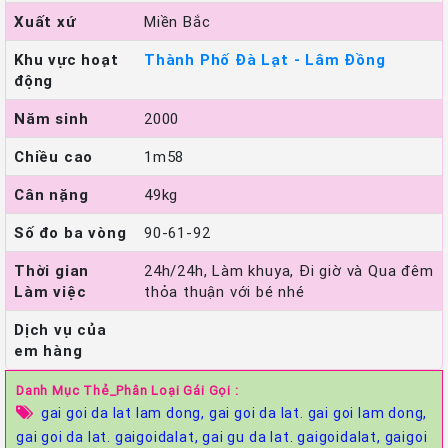
Xuất xứ
Miền Bắc
Khu vực hoạt
Thành Phố Đà Lạt - Lâm Đồng
động
Năm sinh
2000
Chiều cao
1m58
Cân nặng
49kg
Số đo ba vòng
90-61-92
Thời gian
24h/24h, Làm khuya, Đi giờ và Qua đêm
Làm việc
thỏa thuận với bé nhé
Dịch vụ của
em hàng
Danh Mục Thẻ_Phân Loại Gái Gọi :
gai goi da lat lam dong,
gai goi da lat. gai goi lam dong,
gai goi da lat. gaigoidalat,
gai gu da lat. gaigoidalat,
gaigoi