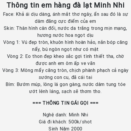
Thông tin em hàng đà lạt Minh Nhi
Face: Khả ái dịu dàng, ánh mắt thơ ngây, ẩn sau đó là sự
dâm đãng cực điểm của em
Skin: Thân hình cân đối, nước da trắng trong mịn mạng,
hương nước hoa ngọt dịu
Vòng 1: Vú đẹp tròn, khuôn hình hoàn hảo, nắn bóp căng
nẩy, bú ngòn ngọt như có mật
Vòng 2: Eo thon đẹp kheo sắc gợi tình thiết tha, chờ
được anh em ôm ấp ve vãn
Vòng 3: Mông mẩy căng tròn, chịch phành phạch cả ngày
sướng con cu, đã cái tai
Bím: Bướm múp, lông lá gọn gàng, nước dâm tung tóe
ướt lênh láng, sạch sẽ thơm tho.
=== THÔNG TIN GÁI GỌI ===
Nghệ danh: Minh Nhi
Giá đi khách: 500k/shot
Sinh Năm 2000