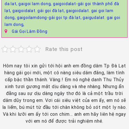
da lat,
gaigoi lam dong,
gaigoidalat-gái gọi thành phố đà
lạt,
gaigoidalat. gái gọi đà lạt,
gaigoidalat. gai goi lam
dong,
gaigoilamdong-gái gọi tp đà lạt,
gaigudalat. gai goi
lam dong,
Gái Gọi Lâm Đồng
Rate this post
Hôm nay tôi xin gửi tới hội anh em đồng dâm Tp Đà Lạt
hàng gái gọi mới, một cô nàng siêu dâm đãng, làm tình
cấp bậc thần thánh. Vâng.! Em nó nghệ danh Thu Thủy
xinh tươi gương mặt dịu dàng và nhẹ nhàng. Nhưng ẩn
đằng sau sự dịu dàng ngây thơ đó là cả một trầu trời
dâm dũy trong em. Vơi cái siêu việt của em ấy, em nó sẽ
la liếm, bú mút từ đầu tới chân không bỏ sót một ly nào.
Và khi lưỡi em ấy tới con chim… anh em hãy liên hệ ngay
với em nó để được trải nghiệm nhé.​