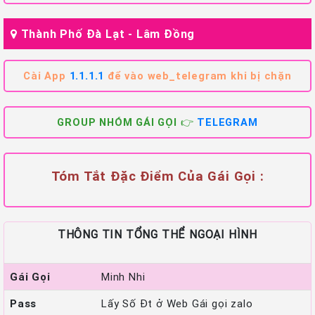
Thành Phố Đà Lạt - Lâm Đồng
Cài App
1.1.1.1
để vào web_telegram khi bị chặn
GROUP NHÓM GÁI GỌI 👉
TELEGRAM
Tóm Tắt Đặc Điểm Của Gái Gọi :
THÔNG TIN TỔNG THỂ NGOẠI HÌNH
Gái Gọi
Minh Nhi
Pass
Lấy Số Đt ở Web Gái gọi zalo