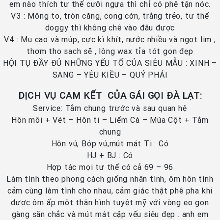
em nào thích tư thế cưỡi ngựa thì chỉ có phê tận nóc.
V3 : Mông to, tròn căng, cong cớn, trắng trẻo, tư thế
doggy thì không chê vào đâu được
V4 : Mu cao và múp, cực kì khít, nước nhiều và ngọt lịm ,
thơm tho sạch sẽ , lông wax tỉa tót gọn đẹp
HỘI TỤ ĐẦY ĐỦ NHỮNG YẾU TỐ CỦA SIÊU MẪU : XINH –
SANG – YÊU KIỀU – QUÝ PHÁI
DỊCH VỤ CAM KẾT CỦA GÁI GỌI ĐÀ LẠT:
Service: Tắm chung trước và sau quan hệ
Hôn môi + Vét – Hôn ti – Liếm Cà – Múa Cột + Tắm
chung
Hôn vú, Bóp vú,mút mát Ti : Có
HJ + BJ : Có
Hợp tác mọi tư thế có cả 69 – 96
Làm tình theo phong cách giống nhân tình, ôm hôn tình
cảm cùng làm tình cho nhau, cảm giác thật phê pha khi
được ôm ấp một thân hình tuyệt mỹ với vòng eo gọn
gàng săn chắc và mút mát cặp vếu siêu đẹp . anh em