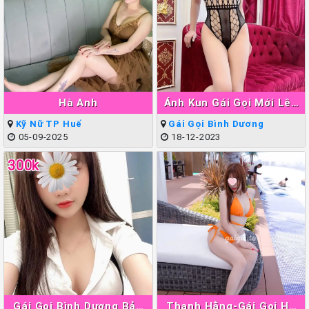
Hà Anh
Ánh Kun Gái Gọi Mới Lên
Sóng Thuận An
Kỹ Nữ TP Huế
Gái Gọi Bình Dương
05-09-2025
18-12-2023
300k
Gái Gọi Bình Dương Bảo
Thanh Hằng-Gái Gọi Hà