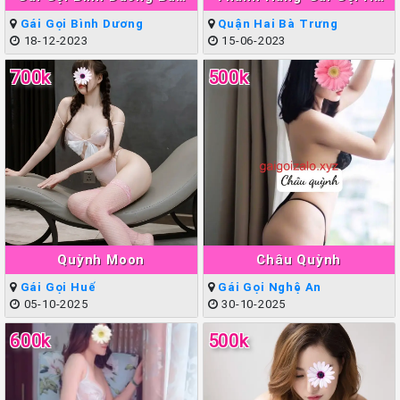
Ngân
Nội Làm Tình Giỏi Đẳng
Gái Gọi Bình Dương
Quận Hai Bà Trưng
Cấp
18-12-2023
15-06-2023
700k
500k
Quỳnh Moon
Châu Quỳnh
Gái Gọi Huế
Gái Gọi Nghệ An
05-10-2025
30-10-2025
600k
500k