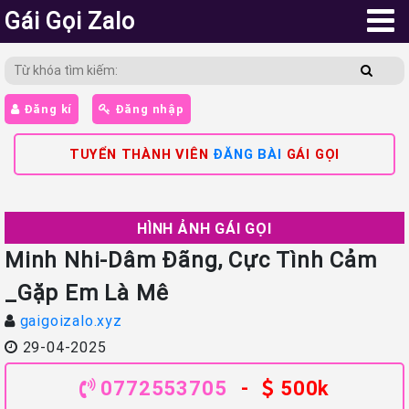
Gái Gọi Zalo
Đăng kí
Đăng nhập
TUYỂN THÀNH VIÊN
ĐĂNG BÀI
GÁI GỌI
HÌNH ẢNH GÁI GỌI
Minh Nhi-Dâm Đãng, Cực Tình Cảm
_Gặp Em Là Mê
gaigoizalo.xyz
29-04-2025
0772553705
-
500k