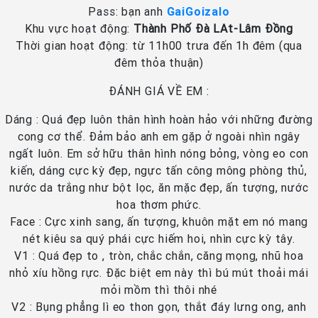
Pass: bạn anh
GaiGoizalo
Khu vực hoạt động:
Thành Phố Đà LAt-Lâm Đồng
Thời gian hoạt động: từ 11h00 trưa đến 1h đêm (qua
đêm thỏa thuận)
ĐÁNH GIÁ VỀ EM :
Dáng : Quá đẹp luôn thân hình hoàn hảo với những đường
cong cơ thể. Đảm bảo anh em gặp ở ngoài nhìn ngây
ngất luôn. Em sở hữu thân hình nóng bỏng, vòng eo con
kiến, dáng cực kỳ đẹp, ngực tấn công mông phòng thủ,
nước da trắng như bột lọc, ăn mặc đẹp, ấn tượng, nước
hoa thơm phức.
Face : Cực xinh sang, ấn tượng, khuôn mặt em nó mang
nét kiêu sa quý phái cực hiếm hoi, nhìn cực kỳ tây.
V1 : Quá đẹp to , tròn, chắc chắn, căng mọng, nhũ hoa
nhỏ xíu hồng rực. Đặc biệt em này thì bú mút thoải mái
mỏi mồm thì thôi nhé
V2 : Bụng phẳng lì eo thon gọn, thắt đáy lưng ong, anh