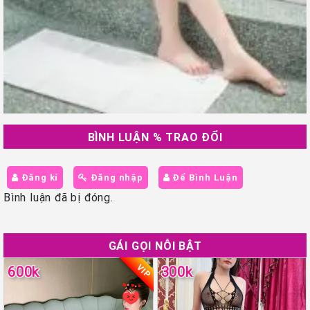
BÌNH LUẬN % TRAO ĐỔI
Đăng kí
Đăng nhập
Để Bình Luận
Bình luận đã bị đóng.
GÁI GỌI NỖI BẬT
VIP
600k
300k