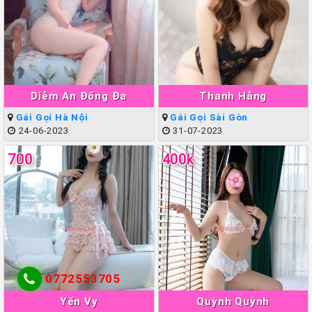
Diễm An Đống Đa
Thanh Hằng
Gái Gọi Hà Nội
Gái Gọi Sài Gòn
24-06-2023
31-07-2023
700
400k
0772553705
Yến Vy
Quỳnh Quỳnh