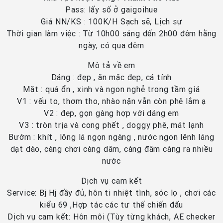
Pass: lấy số ở gaigoihue
Giá NN/KS : 100K/H Sạch sẽ, Lịch sự
Thời gian làm việc : Từ 10h00 sáng đến 2h00 đêm hằng
ngày, có qua đêm
Mô tả về em
Dáng : đẹp , ăn mặc đẹp, cá tính
Mặt : quá ổn , xinh và ngon nghẻ trong tầm giá
V1 : vếu to, thơm tho, nhào nặn vẫn còn phê lắm ạ
V2 : đẹp, gọn gàng hợp với dáng em
V3 : tròn trịa và cong phết , doggy phê, mát lạnh
Bướm : khít , lông lá ngọn ngàng , nước ngon lênh láng
dạt dào, càng chơi càng dâm, càng đâm càng ra nhiều
nước
Dịch vụ cam kết
Service: Bj Hj đầy đủ, hôn ti nhiệt tình, sóc lọ , chơi các
kiểu 69 ,Hợp tác các tư thế chiến đấu
Dịch vụ cam kết: Hôn môi (Tùy từng khách, AE checker