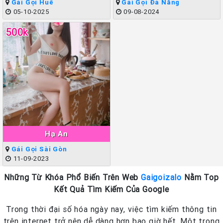
Gái Gọi Huế
Gái Gọi Đà Nẵng
05-10-2025
09-08-2024
500k
Hạ An
Gái Gọi Sài Gòn
11-09-2023
Những Từ Khóa Phổ Biến Trên Web
Gaigoizalo
Nằm Top
Kết Quả Tìm Kiếm Của Google
Trong thời đại số hóa ngày nay, việc tìm kiếm thông tin
trên internet trở nên dễ dàng hơn bao giờ hết. Một trong