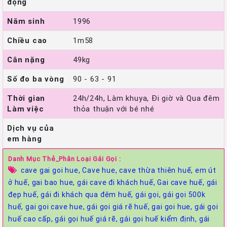
động
Năm sinh
1996
Chiều cao
1m58
Cân nặng
49kg
Số đo ba vòng
90 - 63 - 91
Thời gian
24h/24h, Làm khuya, Đi giờ và Qua đêm
Làm việc
thỏa thuận với bé nhé
Dịch vụ của
em hàng
Danh Mục Thẻ_Phân Loại Gái Gọi :
cave gai goi hue,
Cave hue,
cave thừa thiên huế,
em út
ở huế,
gai bao hue,
gái cave đi khách huế,
Gai cave huế,
gái
đẹp huế,
gái đi khách qua đêm huế,
gái gọi,
gái gọi 500k
huế,
gai goi cave hue,
gái gọi giá rẽ huế,
gai goi hue,
gái gọi
huế cao cấp,
gái gọi huế giá rẽ,
gái gọi huế kiểm định,
gái