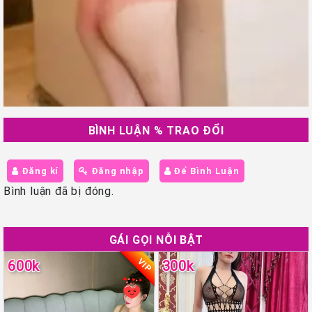
BÌNH LUẬN % TRAO ĐỔI
Đăng kí
Đăng nhập
Để Bình Luận
Bình luận đã bị đóng.
GÁI GỌI NỖI BẬT
VIP
600k
300k