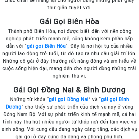
chắc chắn sẽ mang lại cho người dùng những phút giây
thư giãn tuyệt vời.
Gái Gọi Biên Hòa
Thành phố Biên Hòa, nơi được biết đến với nền công
nghiệp phát triển mạnh mẽ, cũng không kém phần hấp
dẫn với “
gái gọi Biên Hòa
“. Đây là nơi hội tụ của nhiều
người lao động trẻ tuổi, từ đó tạo ra nhu cầu giải trí lớn.
Những cô gái ở đây thường rất năng động và am hiểu về
cuộc sống hiện đại, mang đến cho người dùng những trải
nghiệm thú vị.
Gái Gọi Đồng Nai & Bình Dương
Những từ khóa “
gái gọi Đồng Nai
” và “
gái gọi Bình
Dương
” cho thấy sự phát triển của dịch vụ này ở vùng
Đông Nam Bộ. Với sự phát triển kinh tế mạnh mẽ, cả hai
tỉnh này thu hút nhiều người từ khắp nơi đến làm việc và
sinh sống. Với cung cầu đang ngày càng tăng, các dịch vụ
gái gọi ở đây cũng đa dạng và phong phú hơn.