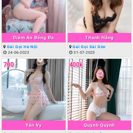
Diễm An Đống Đa
Thanh Hằng
Gái Gọi Hà Nội
Gái Gọi Sài Gòn
24-06-2023
31-07-2023
700
400k
Yến Vy
Quỳnh Quỳnh