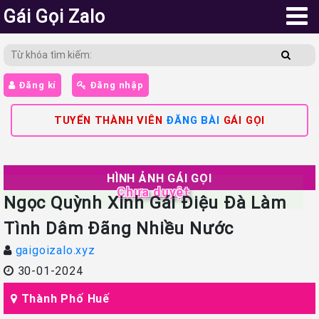
Gái Gọi Zalo
Đăng kí
Đăng nhập
TUYỂN THÀNH VIÊN
ĐĂNG BÀI
GÁI GỌI
HÌNH ẢNH GÁI GỌI
Chưa duyệt
Ngọc Quỳnh Xinh Gái Điệu Đà Làm
Tình Dâm Đãng Nhiều Nước
gaigoizalo.xyz
30-01-2024
Thành Phố Huế