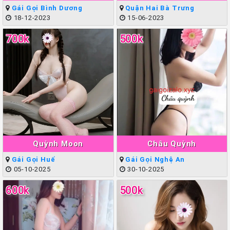
Ngân
Nội Làm Tình Giỏi Đẳng
Gái Gọi Bình Dương
Quận Hai Bà Trưng
Cấp
18-12-2023
15-06-2023
700k
500k
Quỳnh Moon
Châu Quỳnh
Gái Gọi Huế
Gái Gọi Nghệ An
05-10-2025
30-10-2025
600k
500k