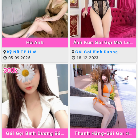
Hà Anh
Ánh Kun Gái Gọi Mới Lên
Sóng Thuận An
Kỹ Nữ TP Huế
Gái Gọi Bình Dương
05-09-2025
18-12-2023
300k
Gái Gọi Bình Dương Bảo
Thanh Hằng-Gái Gọi Hà