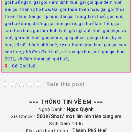
gọi huế ngon,
gái gọi kiểm định huế,
gái gọi qua đêm huế,
Gai goi thanh pho hue,
Gai goi thua thien hue,
gai goi thua
thien thue,
Gai goi tp hue,
Gái gọi trung tâm huế,
gái huế,
gái huế đứng đường,
gai hue gia re,
gái huế làm tiền,
gai
lam tien hue,
gái làm tình huế,
gái nghành huế,
gái phục vụ
huế,
gái xinh huế,
gaigoihue,
gaigoihue. gai goi hue,
ky nu
hue,
kỹ nữ thành phố huế,
ky nu thanh pho hue. gai goi cao
cap hue,
phố đèn đỏ ở huế,
sdt gai goi hue,
sdt gai goi hue
2022,
số điện thoại gái gọi huế,
Gái Gọi Huế
Rate this post
=== THÔNG TIN VỀ EM ===
Nghệ Danh :
Ngọc Quỳnh
Giá Check :
500K/Shot/ một lần lên tiên cùng em
Sinh Năm 1996
Khu vực hoạt động :
Thành Phố Huế