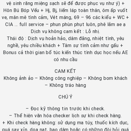
vệ sinh răng miệng sạch sẽ để được phục vụ như ý) +
Hôn Bú Bóp Vếu + Hj, Bj, liếm láp toàn thân, ôm ấp vuốt
ve, mân mê tình cảm, Vét máng, 69 – 96 các kiểu + WC +
CIA … full service – phun phùn phụt luôn, phê lắm ae ạ
Dịch vụ không cam kết : Lỗ nhị.
Thái độ : Dịch vụ hoản hảo, dâm đãng, nhiệt tình, yêu
nghề, yêu chiều khách + Tâm sự tình cảm như gấu +
Bonus cả thời gian bổ túc kiến thúc tình dục học nếu AE
có nhu cầu
CAM KẾT
Không ảnh ảo – Không công nghiệp – Không bom khách
– Không tráo hàng
CHÚ Ý
– Đọc kỹ thông tin trước khi check.
– Thể hiện văn hóa checker lịch sự khi check hàng.
+ Khi check hàng không: sử dụng ma túy, thuốc kích dục,
quá say xỉn, dọa nạt, bạo dâm hoặc có những đòi hỏi quá