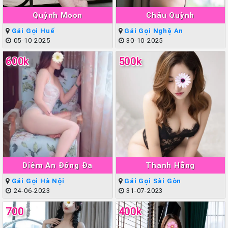
Quỳnh Moon
Châu Quỳnh
Gái Gọi Huế
Gái Gọi Nghệ An
05-10-2025
30-10-2025
600k
500k
Diễm An Đống Đa
Thanh Hằng
Gái Gọi Hà Nội
Gái Gọi Sài Gòn
24-06-2023
31-07-2023
700
400k