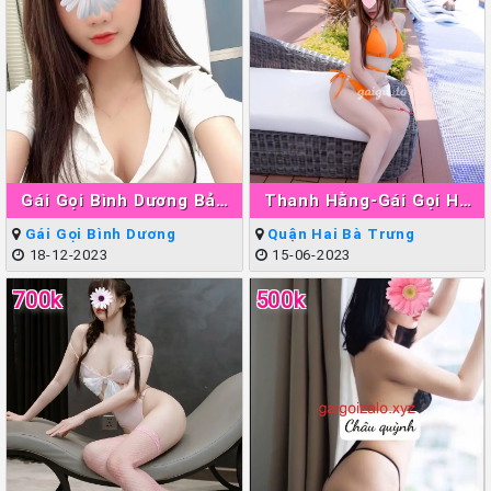
Gái Gọi Bình Dương Bảo
Thanh Hằng-Gái Gọi Hà
Ngân
Nội Làm Tình Giỏi Đẳng
Gái Gọi Bình Dương
Quận Hai Bà Trưng
Cấp
18-12-2023
15-06-2023
700k
500k