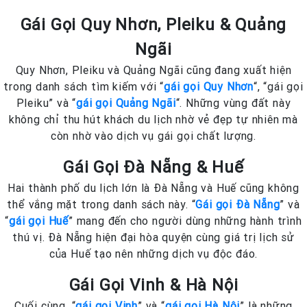
Gái Gọi Quy Nhơn, Pleiku & Quảng
Ngãi
Quy Nhơn, Pleiku và Quảng Ngãi cũng đang xuất hiện
trong danh sách tìm kiếm với “
gái gọi Quy Nhơn
“, “gái gọi
Pleiku” và “
gái gọi Quảng Ngãi
“. Những vùng đất này
không chỉ thu hút khách du lịch nhờ vẻ đẹp tự nhiên mà
còn nhờ vào dịch vụ gái gọi chất lượng.
Gái Gọi Đà Nẵng & Huế
Hai thành phố du lịch lớn là Đà Nẵng và Huế cũng không
thể vắng mặt trong danh sách này. “
Gái gọi Đà Nẵng
” và
“
gái gọi Huế
” mang đến cho người dùng những hành trình
thú vị. Đà Nẵng hiện đại hòa quyện cùng giá trị lịch sử
của Huế tạo nên những dịch vụ độc đáo.
Gái Gọi Vinh & Hà Nội
Cuối cùng, “
gái gọi Vinh
” và “
gái gọi Hà Nội
” là những