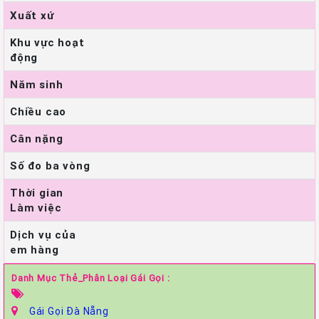
Xuất xứ
Khu vực hoạt
động
Năm sinh
Chiều cao
Cân nặng
Số đo ba vòng
Thời gian
Làm việc
Dịch vụ của
em hàng
Danh Mục Thẻ_Phân Loại Gái Gọi :
Gái Gọi Đà Nẵng