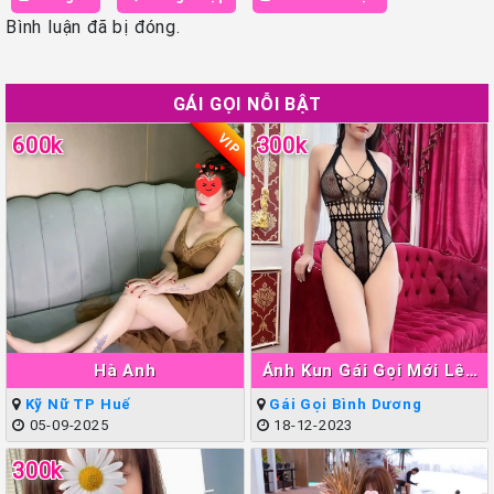
Bình luận đã bị đóng.
GÁI GỌI NỖI BẬT
VIP
600k
300k
Hà Anh
Ánh Kun Gái Gọi Mới Lên
Sóng Thuận An
Kỹ Nữ TP Huế
Gái Gọi Bình Dương
05-09-2025
18-12-2023
300k