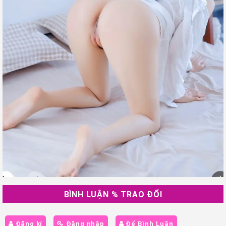
BÌNH LUẬN % TRAO ĐỔI
Đăng kí
Đăng nhập
Để Bình Luận