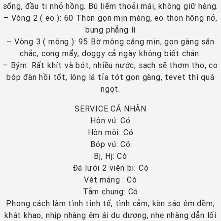
sống, đầu ti nhỏ hồng. Bú liếm thoải mái, không giữ hàng.
– Vòng 2 ( eo ): 60 Thon gọn mịn màng, eo thon hông nở,
bụng phẳng lì
– Vòng 3 ( mông ): 95 Bờ mông căng mịn, gọn gàng săn
chắc, cong mẩy, doggy cả ngày không biết chán.
– Bým: Rất khít và bót, nhiều nước, sạch sẽ thơm tho, co
bóp đàn hồi tốt, lông lá tỉa tót gọn gàng, tevet thì quá
ngọt.
SERVICE CÁ NHÂN
Hôn vú: Có
Hôn môi: Có
Bóp vú: Có
Bj, Hj: Có
Đá lưỡi 2 viên bi: Có
Vét máng : Có
Tắm chung: Có
Phong cách làm tình tinh tế, tình cảm, kèn sáo êm đềm,
khát khao, nhịp nhàng êm ái du dương, nhẹ nhàng dẫn lối