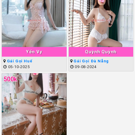
Yến Vy
Quỳnh Quỳnh
Gái Gọi Huế
Gái Gọi Đà Nẵng
05-10-2025
09-08-2024
500k