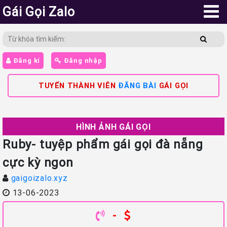
Gái Gọi Zalo
Đăng kí
Đăng nhập
TUYỂN THÀNH VIÊN
ĐĂNG BÀI
GÁI GỌI
HÌNH ẢNH GÁI GỌI
Ruby- tuyệp phẩm gái gọi đà nẵng
cực kỳ ngon
gaigoizalo.xyz
13-06-2023
-