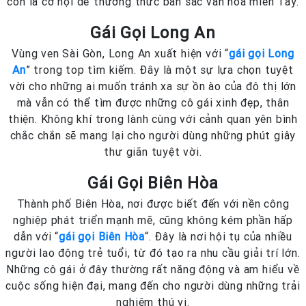
còn là cơ hội để thưởng thức bản sắc văn hóa miền Tây.
Gái Gọi Long An
Vùng ven Sài Gòn, Long An xuất hiện với “
gái gọi Long
An
” trong top tìm kiếm. Đây là một sự lựa chọn tuyệt
vời cho những ai muốn tránh xa sự ồn ào của đô thị lớn
mà vẫn có thể tìm được những cô gái xinh đẹp, thân
thiện. Không khí trong lành cùng với cảnh quan yên bình
chắc chắn sẽ mang lại cho người dùng những phút giây
thư giãn tuyệt vời.
Gái Gọi Biên Hòa
Thành phố Biên Hòa, nơi được biết đến với nền công
nghiệp phát triển mạnh mẽ, cũng không kém phần hấp
dẫn với “
gái gọi Biên Hòa
“. Đây là nơi hội tụ của nhiều
người lao động trẻ tuổi, từ đó tạo ra nhu cầu giải trí lớn.
Những cô gái ở đây thường rất năng động và am hiểu về
cuộc sống hiện đại, mang đến cho người dùng những trải
nghiệm thú vị.