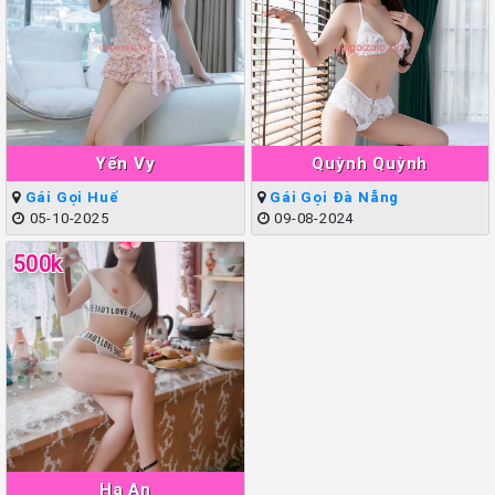
Yến Vy
Quỳnh Quỳnh
Gái Gọi Huế
Gái Gọi Đà Nẵng
05-10-2025
09-08-2024
500k
Hạ An