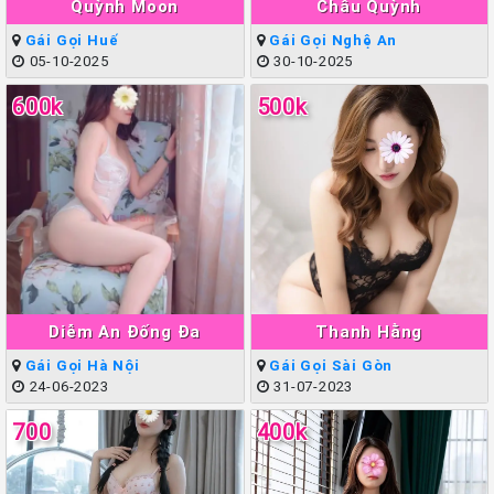
Quỳnh Moon
Châu Quỳnh
Gái Gọi Huế
Gái Gọi Nghệ An
05-10-2025
30-10-2025
600k
500k
Diễm An Đống Đa
Thanh Hằng
Gái Gọi Hà Nội
Gái Gọi Sài Gòn
24-06-2023
31-07-2023
700
400k