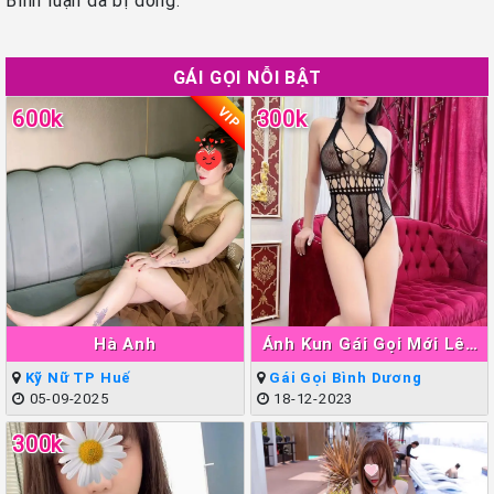
GÁI GỌI NỖI BẬT
VIP
600k
300k
Hà Anh
Ánh Kun Gái Gọi Mới Lên
Sóng Thuận An
Kỹ Nữ TP Huế
Gái Gọi Bình Dương
05-09-2025
18-12-2023
300k