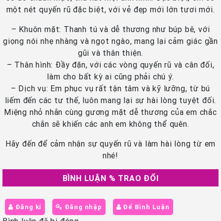
một nét quyến rũ đặc biệt, với vẻ đẹp mới lớn tươi mới.
– Khuôn mặt: Thanh tú và dễ thương như búp bê, với
giọng nói nhẹ nhàng và ngọt ngào, mang lại cảm giác gần
gũi và thân thiện.
– Thân hình: Đầy đặn, với các vòng quyến rũ và cân đối,
làm cho bất kỳ ai cũng phải chú ý.
– Dịch vụ: Em phục vụ rất tận tâm và kỹ lưỡng, từ bú
liếm đến các tư thế, luôn mang lại sự hài lòng tuyệt đối.
Miệng nhỏ nhắn cùng gương mặt dễ thương của em chắc
chắn sẽ khiến các anh em không thể quên.
Hãy đến để cảm nhận sự quyến rũ và làm hài lòng từ em
nhé!
BÌNH LUẬN % TRAO ĐỔI
Đăng kí
Đăng nhập
Để Bình Luận
Bình luận đã bị đóng.