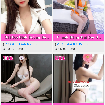
Gái Gọi Bình Dương Bảo
Thanh Hằng-Gái Gọi Hà
Ngân
Nội Làm Tình Giỏi Đẳng
Gái Gọi Bình Dương
Quận Hai Bà Trưng
Cấp
18-12-2023
15-06-2023
700k
500k