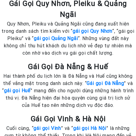
Gái Gọi Quy Nhơn, Pleiku & Quảng
Ngãi
Quy Nhơn, Pleiku và Quảng Ngãi cũng đang xuất hiện
trong danh sách tìm kiếm với “
gái gọi Quy Nhơn
“, “gái gọi
Pleiku” và “
gái gọi Quảng Ngãi
“. Những vùng đất này
không chỉ thu hút khách du lịch nhờ vẻ đẹp tự nhiên mà
còn nhờ vào dịch vụ gái gọi chất lượng.
Gái Gọi Đà Nẵng & Huế
Hai thành phố du lịch lớn là Đà Nẵng và Huế cũng không
thể vắng mặt trong danh sách này. “
Gái gọi Đà Nẵng
” và
“
gái gọi Huế
” mang đến cho người dùng những hành trình
thú vị. Đà Nẵng hiện đại hòa quyện cùng giá trị lịch sử
của Huế tạo nên những dịch vụ độc đáo.
Gái Gọi Vinh & Hà Nội
Cuối cùng, “
gái gọi Vinh
” và “
gái gọi Hà Nội
” là những
cụm từ không thể thiếu. Trong khi Hà Nội mang đến vẻ