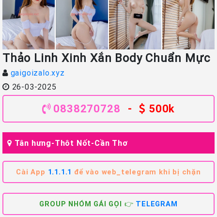
Thảo Linh Xinh Xắn Body Chuẩn Mực
gaigoizalo.xyz
26-03-2025
0838270728
-
500k
Tân hưng-Thôt Nốt-Cần Thơ
Cài App
1.1.1.1
để vào web_telegram khi bị chặn
GROUP NHÓM GÁI GỌI 👉
TELEGRAM