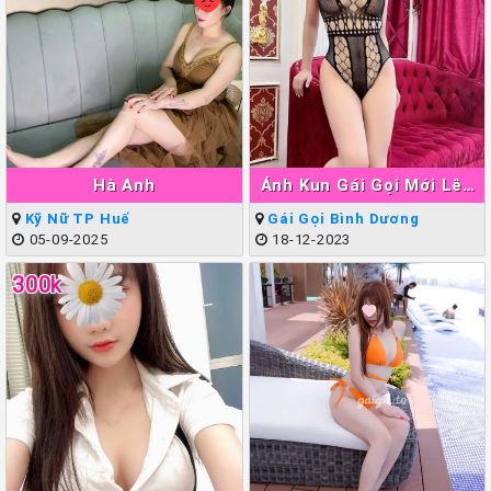
Hà Anh
Ánh Kun Gái Gọi Mới Lên
Sóng Thuận An
Kỹ Nữ TP Huế
Gái Gọi Bình Dương
05-09-2025
18-12-2023
300k