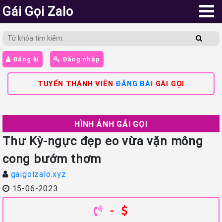
Gái Gọi Zalo
Đăng kí
Đăng nhập
TUYỂN THÀNH VIÊN
ĐĂNG BÀI
GÁI GỌI
HÌNH ẢNH GÁI GỌI
Thư Kỳ-ngực đẹp eo vừa vặn mông
cong bướm thơm
gaigoizalo.xyz
15-06-2023
-