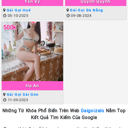
Yến Vy
Quỳnh Quỳnh
Gái Gọi Huế
Gái Gọi Đà Nẵng
05-10-2025
09-08-2024
500k
Hạ An
Gái Gọi Sài Gòn
11-09-2023
Những Từ Khóa Phổ Biến Trên Web
Gaigoizalo
Nằm Top
Kết Quả Tìm Kiếm Của Google