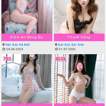
Diễm An Đống Đa
Thanh Hằng
Gái Gọi Hà Nội
Gái Gọi Sài Gòn
24-06-2023
31-07-2023
700
400k