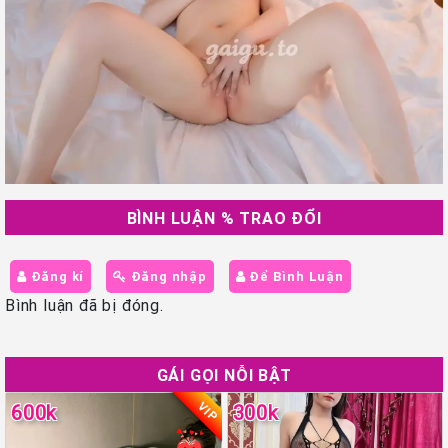
BÌNH LUẬN % TRAO ĐỔI
Đăng kí
Đăng nhập
Để Bình Luận
Bình luận đã bị đóng.
GÁI GỌI NỖI BẬT
VIP
600k
300k