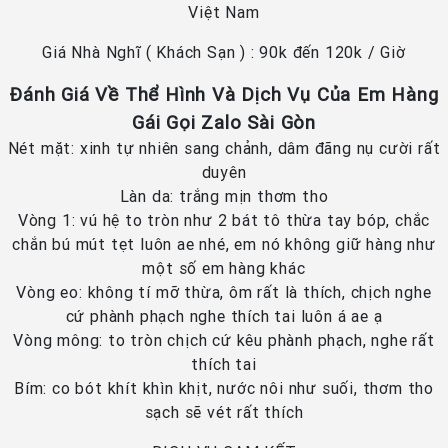
Việt Nam
Giá Nhà Nghĩ ( Khách Sạn ) : 90k đến 120k / Giờ
Đánh Giá Về Thể Hình Và Dịch Vụ Của Em Hàng
Gái Gọi Zalo Sài Gòn
Nét mặt: xinh tự nhiên sang chảnh, dâm đãng nụ cười rất
duyên
Làn da: trắng mịn thơm tho
Vòng 1: vú hệ to tròn như 2 bát tô thừa tay bóp, chắc
chắn bú mút tẹt luôn ae nhé, em nó không giữ hàng như
một số em hàng khác
Vòng eo: không tí mỡ thừa, ôm rất là thích, chịch nghe
cứ phành phạch nghe thích tai luôn á ae ạ
Vòng mông: to tròn chịch cứ kêu phành phạch, nghe rất
thích tai
Bím: co bót khít khìn khịt, nước nôi như suối, thơm tho
sạch sẽ vét rất thích