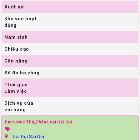
Xuất xứ
Khu vực hoạt
động
Năm sinh
Chiều cao
Cân nặng
Số đo ba vòng
Thời gian
Làm việc
Dịch vụ của
em hàng
Danh Mục Thẻ_Phân Loại Gái Gọi :
Gái Gọi Sài Gòn