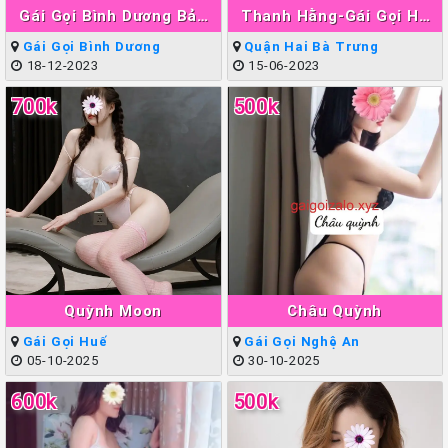
Gái Gọi Bình Dương Bảo
Thanh Hằng-Gái Gọi Hà
Ngân
Nội Làm Tình Giỏi Đẳng
Gái Gọi Bình Dương
Quận Hai Bà Trưng
Cấp
18-12-2023
15-06-2023
700k
500k
Quỳnh Moon
Châu Quỳnh
Gái Gọi Huế
Gái Gọi Nghệ An
05-10-2025
30-10-2025
600k
500k