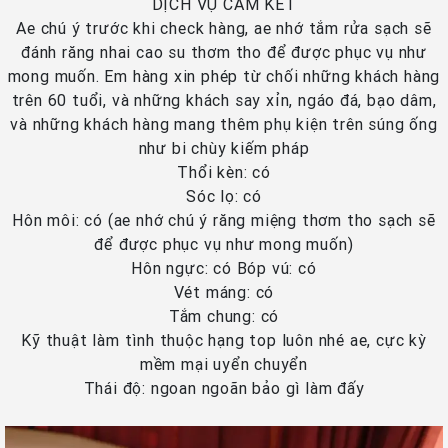
DỊCH VỤ CAM KẾT
Ae chú ý trước khi check hàng, ae nhớ tắm rửa sạch sẽ
đánh răng nhai cao su thơm tho để được phục vụ như
mong muốn. Em hàng xin phép từ chối những khách hàng
trên 60 tuổi, và những khách say xỉn, ngáo đá, bạo dâm,
và những khách hàng mang thêm phụ kiện trên súng ống
như bi chùy kiếm pháp
Thổi kèn: có
Sóc lọ: có
Hôn môi: có (ae nhớ chú ý răng miệng thơm tho sạch sẽ
để được phục vụ như mong muốn)
Hôn ngực: có Bóp vú: có
Vét máng: có
Tắm chung: có
Kỹ thuật làm tình thuộc hạng top luôn nhé ae, cực kỳ
mềm mại uyển chuyển
Thái độ: ngoan ngoãn bảo gì làm đấy