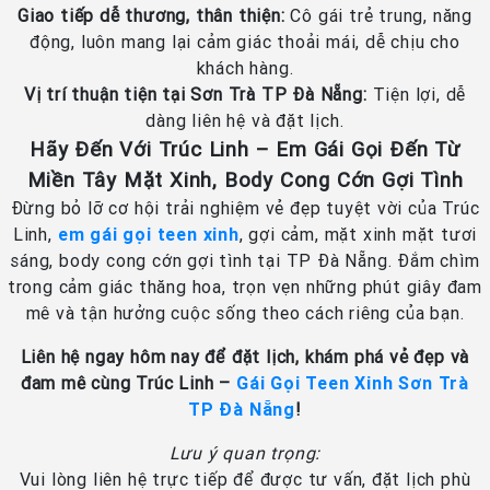
Giao tiếp dễ thương, thân thiện:
Cô gái trẻ trung, năng
động, luôn mang lại cảm giác thoải mái, dễ chịu cho
khách hàng.
Vị trí thuận tiện tại Sơn Trà TP Đà Nẵng:
Tiện lợi, dễ
dàng liên hệ và đặt lịch.
Hãy Đến Với Trúc Linh – Em Gái Gọi Đến Từ
Miền Tây Mặt Xinh, Body Cong Cớn Gợi Tình
Đừng bỏ lỡ cơ hội trải nghiệm vẻ đẹp tuyệt vời của Trúc
Linh,
em gái gọi teen xinh
, gợi cảm, mặt xinh mặt tươi
sáng, body cong cớn gợi tình tại TP Đà Nẵng. Đắm chìm
trong cảm giác thăng hoa, trọn vẹn những phút giây đam
mê và tận hưởng cuộc sống theo cách riêng của bạn.
Liên hệ ngay hôm nay để đặt lịch, khám phá vẻ đẹp và
đam mê cùng Trúc Linh –
Gái Gọi Teen Xinh Sơn Trà
TP Đà Nẵng
!
Lưu ý quan trọng:
Vui lòng liên hệ trực tiếp để được tư vấn, đặt lịch phù