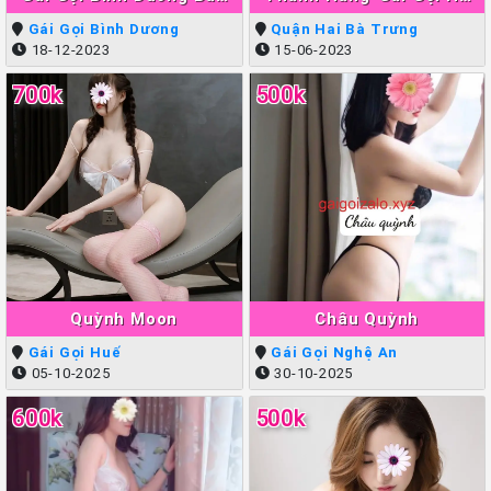
Ngân
Nội Làm Tình Giỏi Đẳng
Gái Gọi Bình Dương
Quận Hai Bà Trưng
Cấp
18-12-2023
15-06-2023
700k
500k
Quỳnh Moon
Châu Quỳnh
Gái Gọi Huế
Gái Gọi Nghệ An
05-10-2025
30-10-2025
600k
500k