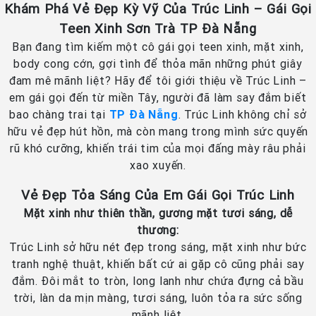
Khám Phá Vẻ Đẹp Kỳ Vỹ Của Trúc Linh – Gái Gọi
Teen Xinh Sơn Trà TP Đà Nẵng
Bạn đang tìm kiếm một cô gái gọi teen xinh, mặt xinh,
body cong cớn, gợi tình để thỏa mãn những phút giây
đam mê mãnh liệt? Hãy để tôi giới thiệu về Trúc Linh –
em gái gọi đến từ miền Tây, người đã làm say đắm biết
bao chàng trai tại
TP Đà Nẵng
. Trúc Linh không chỉ sở
hữu vẻ đẹp hút hồn, mà còn mang trong mình sức quyến
rũ khó cưỡng, khiến trái tim của mọi đấng mày râu phải
xao xuyến.
Vẻ Đẹp Tỏa Sáng Của Em Gái Gọi Trúc Linh
Mặt xinh như thiên thần, gương mặt tươi sáng, dễ
thương:
Trúc Linh sở hữu nét đẹp trong sáng, mặt xinh như bức
tranh nghệ thuật, khiến bất cứ ai gặp cô cũng phải say
đắm. Đôi mắt to tròn, long lanh như chứa đựng cả bầu
trời, làn da mịn màng, tươi sáng, luôn tỏa ra sức sống
mãnh liệt.