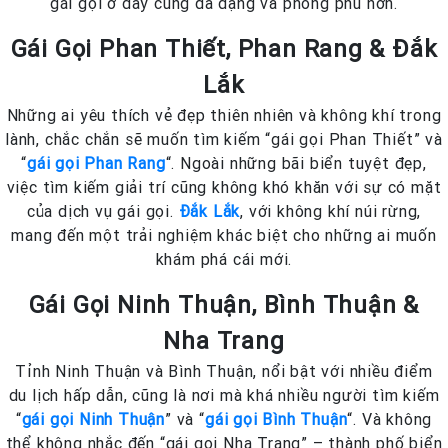
gái gọi ở đây cũng đa dạng và phong phú hơn.
Gái Gọi Phan Thiết, Phan Rang & Đắk
Lắk
Những ai yêu thích vẻ đẹp thiên nhiên và không khí trong
lành, chắc chắn sẽ muốn tìm kiếm “gái gọi Phan Thiết” và
“
gái gọi Phan Rang
“. Ngoài những bãi biển tuyệt đẹp,
việc tìm kiếm giải trí cũng không khó khăn với sự có mặt
của dịch vụ gái gọi.
Đắk Lắk
, với không khí núi rừng,
mang đến một trải nghiệm khác biệt cho những ai muốn
khám phá cái mới.
Gái Gọi Ninh Thuận, Bình Thuận &
Nha Trang
Tỉnh Ninh Thuận và Bình Thuận, nổi bật với nhiều điểm
du lịch hấp dẫn, cũng là nơi mà khá nhiều người tìm kiếm
“
gái gọi Ninh Thuận
” và “
gái gọi Bình Thuận
“. Và không
thể không nhắc đến “gái gọi Nha Trang” – thành phố biển