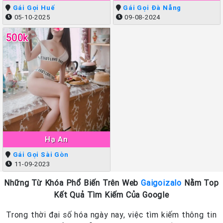
Gái Gọi Huế
Gái Gọi Đà Nẵng
05-10-2025
09-08-2024
500k
Hạ An
Gái Gọi Sài Gòn
11-09-2023
Những Từ Khóa Phổ Biến Trên Web
Gaigoizalo
Nằm Top
Kết Quả Tìm Kiếm Của Google
Trong thời đại số hóa ngày nay, việc tìm kiếm thông tin