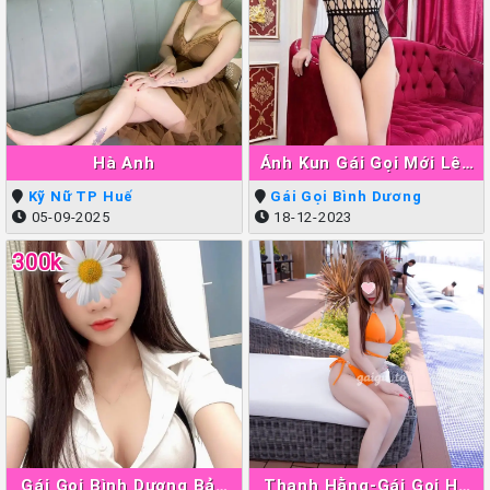
Hà Anh
Ánh Kun Gái Gọi Mới Lên
Sóng Thuận An
Kỹ Nữ TP Huế
Gái Gọi Bình Dương
05-09-2025
18-12-2023
300k
Gái Gọi Bình Dương Bảo
Thanh Hằng-Gái Gọi Hà