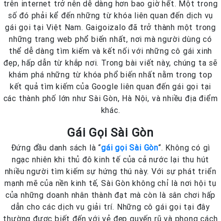
trên internet trở nên dễ dàng hơn bao giờ hết. Một trong
số đó phải kể đến những từ khóa liên quan đến dịch vụ
gái gọi tại Việt Nam. Gaigoizalo đã trở thành một trong
những trang web phổ biến nhất, nơi mà người dùng có
thể dễ dàng tìm kiếm và kết nối với những cô gái xinh
đẹp, hấp dẫn từ khắp nơi. Trong bài viết này, chúng ta sẽ
khám phá những từ khóa phổ biến nhất nằm trong top
kết quả tìm kiếm của Google liên quan đến gái gọi tại
các thành phố lớn như Sài Gòn, Hà Nội, và nhiều địa điểm
khác.
Gái Gọi Sài Gòn
Đứng đầu danh sách là “
gái gọi Sài Gòn
“. Không có gì
ngạc nhiên khi thủ đô kinh tế của cả nước lại thu hút
nhiều người tìm kiếm sự hứng thú này. Với sự phát triển
mạnh mẽ của nền kinh tế, Sài Gòn không chỉ là nơi hội tụ
của những doanh nhân thành đạt mà còn là sân chơi hấp
dẫn cho các dịch vụ giải trí. Những cô gái gọi tại đây
thường được biết đến với vẻ đẹp quyến rũ và phong cách