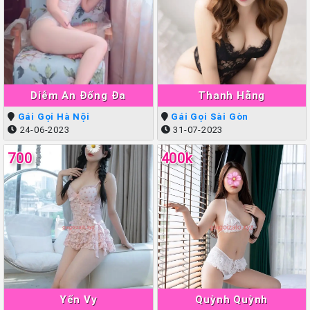
Diễm An Đống Đa
Thanh Hằng
Gái Gọi Hà Nội
Gái Gọi Sài Gòn
24-06-2023
31-07-2023
700
400k
Yến Vy
Quỳnh Quỳnh