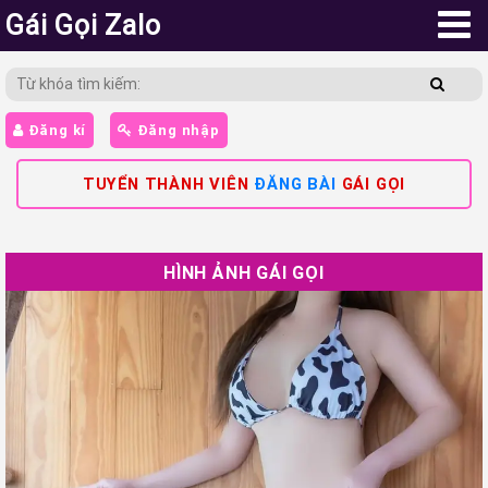
Gái Gọi Zalo
Đăng kí
Đăng nhập
TUYỂN THÀNH VIÊN
ĐĂNG BÀI
GÁI GỌI
HÌNH ẢNH GÁI GỌI