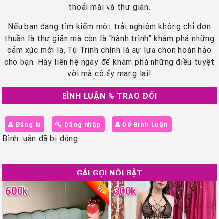
thoải mái và thư giãn.
Nếu bạn đang tìm kiếm một trải nghiệm không chỉ đơn
thuần là thư giãn mà còn là “hành trình” khám phá những
cảm xúc mới lạ, Tú Trinh chính là sự lựa chọn hoàn hảo
cho bạn. Hãy liên hệ ngay để khám phá những điều tuyệt
vời mà cô ấy mang lại!
BÌNH LUẬN % TRAO ĐỔI
Đăng kí
Đăng nhập
Để Bình Luận
Bình luận đã bị đóng.
GÁI GỌI NỖI BẬT
VIP
600k
300k