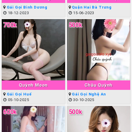
Ngân
Nội Làm Tình Giỏi Đẳng
Gái Gọi Bình Dương
Quận Hai Bà Trưng
Cấp
18-12-2023
15-06-2023
700k
500k
Quỳnh Moon
Châu Quỳnh
Gái Gọi Huế
Gái Gọi Nghệ An
05-10-2025
30-10-2025
600k
500k