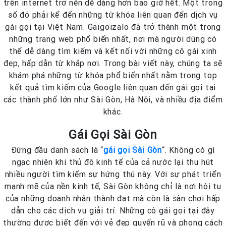
trên internet trở nên dễ dàng hơn bao giờ hết. Một trong
số đó phải kể đến những từ khóa liên quan đến dịch vụ
gái gọi tại Việt Nam. Gaigoizalo đã trở thành một trong
những trang web phổ biến nhất, nơi mà người dùng có
thể dễ dàng tìm kiếm và kết nối với những cô gái xinh
đẹp, hấp dẫn từ khắp nơi. Trong bài viết này, chúng ta sẽ
khám phá những từ khóa phổ biến nhất nằm trong top
kết quả tìm kiếm của Google liên quan đến gái gọi tại
các thành phố lớn như Sài Gòn, Hà Nội, và nhiều địa điểm
khác.
Gái Gọi Sài Gòn
Đứng đầu danh sách là “
gái gọi Sài Gòn
“. Không có gì
ngạc nhiên khi thủ đô kinh tế của cả nước lại thu hút
nhiều người tìm kiếm sự hứng thú này. Với sự phát triển
mạnh mẽ của nền kinh tế, Sài Gòn không chỉ là nơi hội tụ
của những doanh nhân thành đạt mà còn là sân chơi hấp
dẫn cho các dịch vụ giải trí. Những cô gái gọi tại đây
thường được biết đến với vẻ đẹp quyến rũ và phong cách