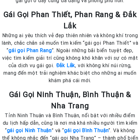
gái gọi ở đây cũng đa dạng và phong phú hơn.
Gái Gọi Phan Thiết, Phan Rang & Đắk
Lắk
Những ai yêu thích vẻ đẹp thiên nhiên và không khí trong
lành, chắc chắn sẽ muốn tìm kiếm “gái gọi Phan Thiết” và
“
gái gọi Phan Rang
“. Ngoài những bãi biển tuyệt đẹp,
việc tìm kiếm giải trí cũng không khó khăn với sự có mặt
của dịch vụ gái gọi.
Đắk Lắk
, với không khí núi rừng,
mang đến một trải nghiệm khác biệt cho những ai muốn
khám phá cái mới.
Gái Gọi Ninh Thuận, Bình Thuận &
Nha Trang
Tỉnh Ninh Thuận và Bình Thuận, nổi bật với nhiều điểm
du lịch hấp dẫn, cũng là nơi mà khá nhiều người tìm kiếm
“
gái gọi Ninh Thuận
” và “
gái gọi Bình Thuận
“. Và không
thể không nhắc đến “gái gọi Nha Trang” – thành phố biển