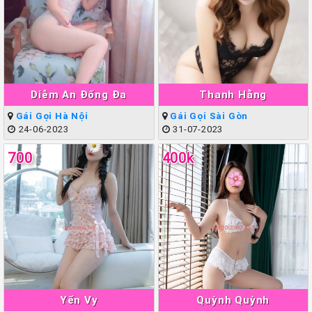
Diễm An Đống Đa
Thanh Hằng
Gái Gọi Hà Nội
Gái Gọi Sài Gòn
24-06-2023
31-07-2023
700
400k
Yến Vy
Quỳnh Quỳnh