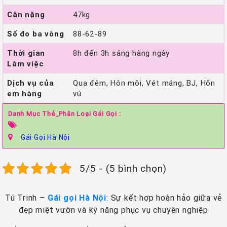
Cân nặng
47kg
Số đo ba vòng
88-62-89
Thời gian
8h đến 3h sáng hàng ngày
Làm việc
Dịch vụ của
Qua đêm, Hôn môi, Vét máng, BJ, Hôn
em hàng
vú
Danh Mục Thẻ_Phân Loại Gái Gọi :
Gái Gọi Hà Nội
5/5 - (5 bình chọn)
Tú Trinh –
Gái gọi Hà Nội
: Sự kết hợp hoàn hảo giữa vẻ
đẹp miệt vườn và kỹ năng phục vụ chuyên nghiệp