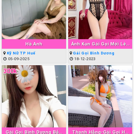
Hà Anh
Ánh Kun Gái Gọi Mới Lên
Sóng Thuận An
Kỹ Nữ TP Huế
Gái Gọi Bình Dương
05-09-2025
18-12-2023
300k
Gái Gọi Bình Dương Bảo
Thanh Hằng-Gái Gọi Hà