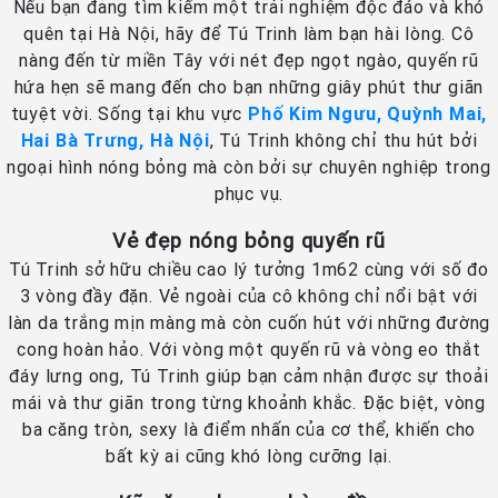
Nếu bạn đang tìm kiếm một trải nghiệm độc đáo và khó
quên tại Hà Nội, hãy để Tú Trinh làm bạn hài lòng. Cô
nàng đến từ miền Tây với nét đẹp ngọt ngào, quyến rũ
hứa hẹn sẽ mang đến cho bạn những giây phút thư giãn
tuyệt vời. Sống tại khu vực
Phố Kim Ngưu, Quỳnh Mai,
Hai Bà Trưng, Hà Nội
, Tú Trinh không chỉ thu hút bởi
ngoại hình nóng bỏng mà còn bởi sự chuyên nghiệp trong
phục vụ.
Vẻ đẹp nóng bỏng quyến rũ
Tú Trinh sở hữu chiều cao lý tưởng 1m62 cùng với số đo
3 vòng đầy đặn. Vẻ ngoài của cô không chỉ nổi bật với
làn da trắng mịn màng mà còn cuốn hút với những đường
cong hoàn hảo. Với vòng một quyến rũ và vòng eo thắt
đáy lưng ong, Tú Trinh giúp bạn cảm nhận được sự thoải
mái và thư giãn trong từng khoảnh khắc. Đặc biệt, vòng
ba căng tròn, sexy là điểm nhấn của cơ thể, khiến cho
bất kỳ ai cũng khó lòng cưỡng lại.