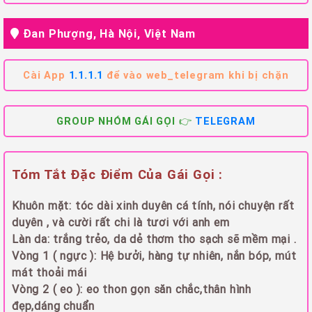
Đan Phượng, Hà Nội, Việt Nam
Cài App
1.1.1.1
để vào web_telegram khi bị chặn
GROUP NHÓM GÁI GỌI 👉
TELEGRAM
Tóm Tắt Đặc Điểm Của Gái Gọi :
Khuôn mặt: tóc dài xinh duyên cá tính, nói chuyện rất
duyên , và cười rất chi là tươi với anh em
Làn da: trắng trẻo, da dẻ thơm tho sạch sẽ mềm mại .
Vòng 1 ( ngực ): Hệ bưởi, hàng tự nhiên, nắn bóp, mút
mát thoải mái
Vòng 2 ( eo ): eo thon gọn săn chắc,thân hình
đẹp,dáng chuẩn