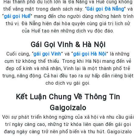
Hai thành phố du lịch lớn là Đà Nẵng và Huế cũng không
thể vắng mặt trong danh sách này. “
Gái gọi Đà Nẵng
” và
“
gái gọi Huế
” mang đến cho người dùng những hành trình
thú vị. Đà Nẵng hiện đại hòa quyện cùng giá trị lịch sử
của Huế tạo nên những dịch vụ độc đáo.
Gái Gọi Vinh & Hà Nội
Cuối cùng, “
gái gọi Vinh
” và “
gái gọi Hà Nội
” là những
cụm từ không thể thiếu. Trong khi Hà Nội mang đến vẻ
đẹp cổ kính và nhã nhặn, Vinh lại là một thành phố trẻ
trung, năng động. Cả hai đều tạo ra sự hấp dẫn riêng biệt
cho dịch vụ gái gọi.
Kết Luận Chung Về Thông Tin
Gaigoizalo
Với sự phát triển không ngừng của xã hội và nhu cầu giải
trí ngày càng cao, những từ khóa liên quan đến gái gọi
đang ngày càng trở nên phổ biến và thu hút. Gaigoizalo