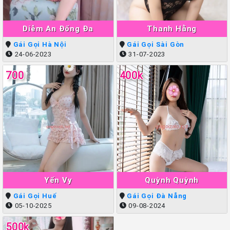
Diễm An Đống Đa
Thanh Hằng
Gái Gọi Hà Nội
Gái Gọi Sài Gòn
24-06-2023
31-07-2023
700
400k
Yến Vy
Quỳnh Quỳnh
Gái Gọi Huế
Gái Gọi Đà Nẵng
05-10-2025
09-08-2024
500k