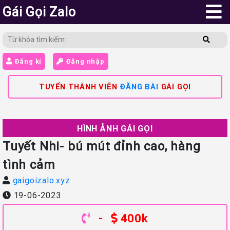
Gái Gọi Zalo
Đăng kí
Đăng nhập
TUYỂN THÀNH VIÊN
ĐĂNG BÀI
GÁI GỌI
HÌNH ẢNH GÁI GỌI
Tuyết Nhi- bú mút đỉnh cao, hàng
tình cảm
gaigoizalo.xyz
19-06-2023
-
400k