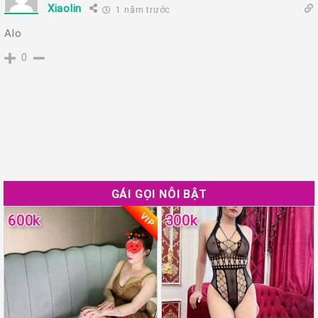
Xiaolin
1 năm trước
Alo
0
GÁI GỌI NỖI BẬT
VIP
600k
300k