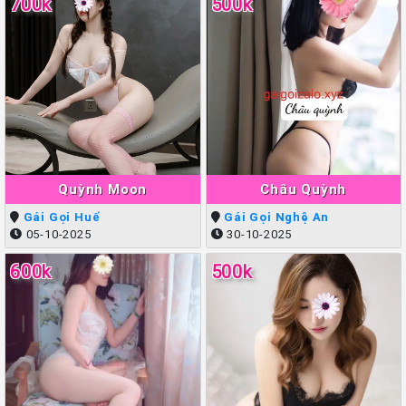
700k
500k
Quỳnh Moon
Châu Quỳnh
Gái Gọi Huế
Gái Gọi Nghệ An
05-10-2025
30-10-2025
600k
500k