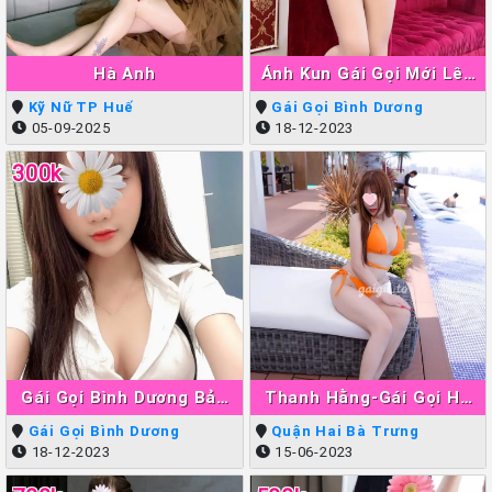
Hà Anh
Ánh Kun Gái Gọi Mới Lên
Sóng Thuận An
Kỹ Nữ TP Huế
Gái Gọi Bình Dương
05-09-2025
18-12-2023
300k
Gái Gọi Bình Dương Bảo
Thanh Hằng-Gái Gọi Hà
Ngân
Nội Làm Tình Giỏi Đẳng
Gái Gọi Bình Dương
Quận Hai Bà Trưng
Cấp
18-12-2023
15-06-2023