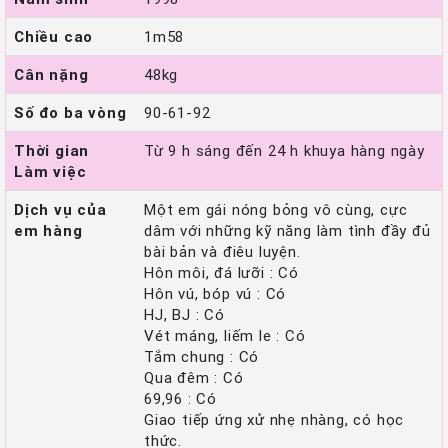
Chiều cao
1m58
Cân nặng
48kg
Số đo ba vòng
90-61-92
Thời gian
Từ 9 h sáng đến 24 h khuya hàng ngày
Làm việc
Dịch vụ của
Một em gái nóng bỏng vô cùng, cực
em hàng
dâm với những kỹ năng làm tình đầy đủ
bài bản và điêu luyện.
Hôn môi, đá lưỡi : Có
Hôn vú, bóp vú : Có
HJ, BJ : Có
Vét máng, liếm le : Có
Tắm chung : Có
Qua đêm : Có
69,96 : Có
Giao tiếp ứng xử nhẹ nhàng, có học
thức.