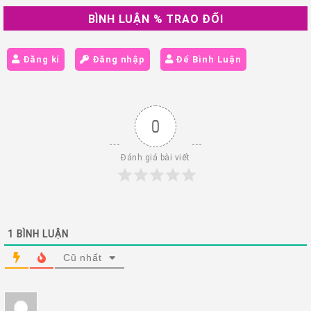
BÌNH LUẬN % TRAO ĐỔI
Đăng kí
Đăng nhập
Để Bình Luận
0
Đánh giá bài viết
1
BÌNH LUẬN
Cũ nhất