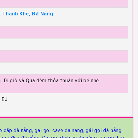
, Thanh Khê, Đà Nẵng
, Đi giờ và Qua đêm thỏa thuận với bé nhé
 BJ
ao cấp đà nẵng,
gai goi cave da nang,
gái gọi đà nẵng
i gọi đẹp đà nẵng,
Gái gọi dịch vụ đà nẵng,
gai goi hai