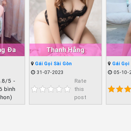
ng Đa
Thanh Hằng
Gái Gọi Sài Gòn
Gái Gọi
31-07-2023
05-10-
.8/5 -
Rate
6 bình
this
chọn)
post