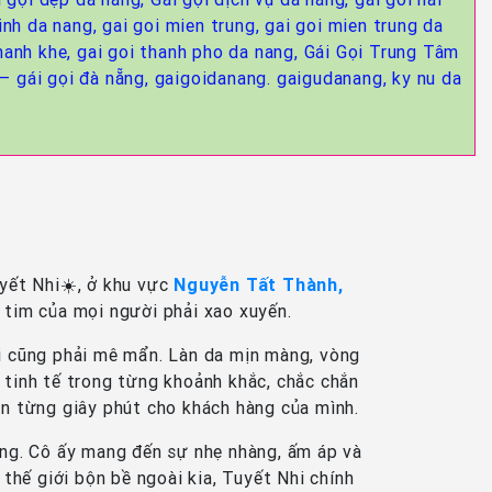
tinh da nang,
gai goi mien trung,
gai goi mien trung da
hanh khe,
gai goi thanh pho da nang,
Gái Gọi Trung Tâm
– gái gọi đà nẵng,
gaigoidanang. gaigudanang,
ky nu da
ết Nhi☀️, ở khu vực
Nguyễn Tất Thành,
i tim của mọi người phải xao xuyến.
i cũng phải mê mẩn. Làn da mịn màng, vòng
 tinh tế trong từng khoảnh khắc, chắc chắn
ọn từng giây phút cho khách hàng của mình.
ứng. Cô ấy mang đến sự nhẹ nhàng, ấm áp và
thế giới bộn bề ngoài kia, Tuyết Nhi chính