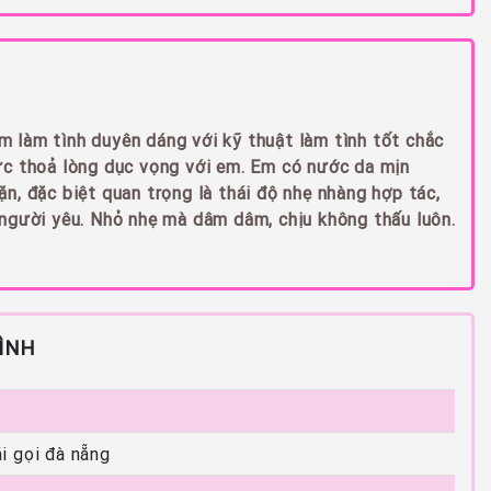
 làm tình duyên dáng với kỹ thuật làm tình tốt chắc
ức thoả lòng dục vọng với em. Em có nước da mịn
n, đặc biệt quan trọng là thái độ nhẹ nhàng hợp tác,
 người yêu. Nhỏ nhẹ mà dâm dâm, chịu không thấu luôn.
ÌNH
i gọi đà nẵng