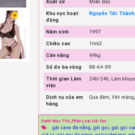
Xuất xứ
Miền Bắc
Khu vực hoạt
Nguyễn Tất Thành
động
Năm sinh
1997
Chiều cao
1m62
Cân nặng
49kg
Số đo ba vòng
88-64-89
Thời gian Làm
24h/24h, Làm khuya
việc
Dịch vụ của em
Qua đêm, Vét máng,
hàng
Danh Mục Thẻ_Phân Loại Gái Gọi :
gái cave đà nẵng,
gái gọi,
gái gọi c
giá re,
gai goi da nang. gaigoidanang,
gá