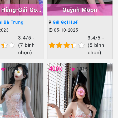
 Hằng-Gái Gọi
Quỳnh Moon
 Làm Tình Giỏi
i Bà Trưng
Gái Gọi Huế
Đẳng Cấp
2023
05-10-2025
3.4/5 -
3.4/5 -
(7 bình
(5 bình
chọn)
chọn)
400k
1974
1915