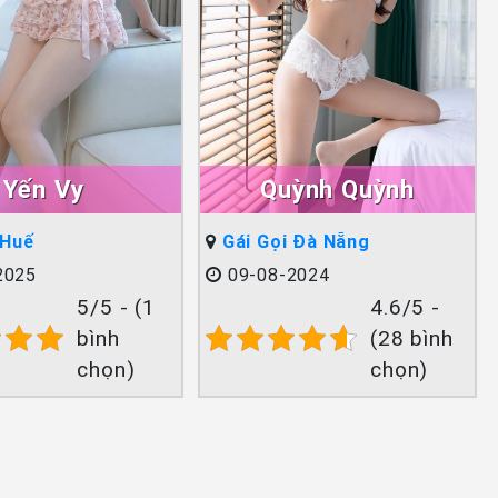
Yến Vy
Quỳnh Quỳnh
 Huế
Gái Gọi Đà Nẵng
2025
09-08-2024
5/5 - (1
4.6/5 -
bình
(28 bình
chọn)
chọn)