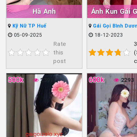
Hà Anh
Ánh Kun Gái 
Lên Sóng Th
Kỹ Nữ TP Huế
Gái Gọi Bình Dươ
05-09-2025
18-12-2023
Rate
3
this
(
post
500k
600k
2391
2293