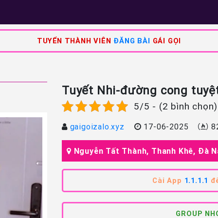
TUYỂN THÀNH VIÊN
ĐĂNG BÀI
GÁI GỌI
Tuyết Nhi-đường cong tuyệt
5/5 - (2 bình chọn)
gaigoizalo.xyz
17-06-2025
8
Nguyễn Tất Thành, Thanh Khê, Đà 
Cài App
1.1.1.1
để
GROUP NHÓ