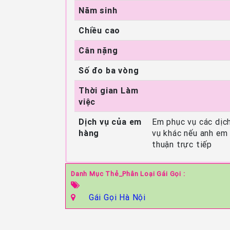
Năm sinh
Chiều cao
Cân nặng
Số đo ba vòng
Thời gian Làm
việc
Dịch vụ của em
Em phục vụ các dịch
hàng
vụ khác nếu anh em
thuận trực tiếp
Danh Mục Thẻ_Phân Loại Gái Gọi :
Gái Gọi Hà Nội