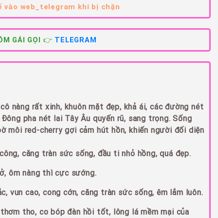
 vào web_telegram khi bị chặn
M GÁI GỌI 👉
TELEGRAM
cô nàng rất xinh, khuôn mặt đẹp, khả ái, các đường nét
ông pha nét lai Tây Âu quyến rũ, sang trọng. Sống
bờ môi red-cherry gợi cảm hút hồn, khiến người đối diện
 công, căng tràn sức sống, đầu ti nhỏ hồng, quá đẹp.
ở, ôm nàng thì cực sướng.
, vun cao, cong cớn, căng tràn sức sống, êm lắm luôn.
ẽ thơm tho, co bóp đàn hồi tốt, lông lá mềm mại của