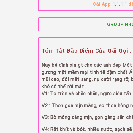
Cài App
1.1.1.1
để
GROUP NHÓ
Tóm Tắt Đặc Điểm Của Gái Gọi :
Nay bé dĩnh xin gt cho các anh đẹp Một 
gương mặt mềm mại tinh tế đậm chất Á Đ
mũi cao, đôi mắt sáng, nụ cười rạng rỡ, 
khó có thể rời mắt.
V1: To tròn và chắc chắn, ngực siêu tấn
V2 : Thon gọn mịn màng, eo thon hông n
V3: Bờ mông căng mịn, gọn gàng săn chắc
V4: Rất khít và bót, nhiều nước, sạch s