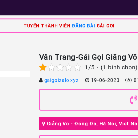
TUYỂN THÀNH VIÊN
ĐĂNG BÀI
GÁI GỌI
Vân Trang-Gái Gọi Giãng V
1/5 - (1 bình chọn)
gaigoizalo.xyz
19-06-2023
8
Giảng Võ - Đống Đa, Hà Nội, Việt N