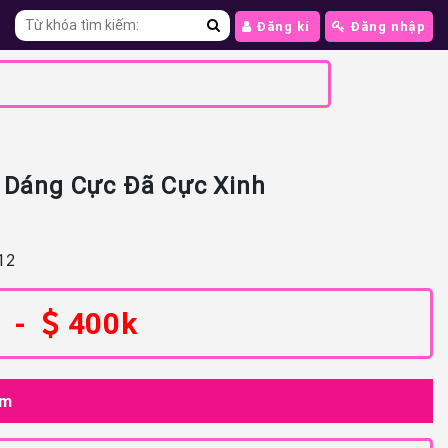
Đăng kí
Đăng nhập
õ Dáng Cực Đã Cực Xinh
12
-
400k
am