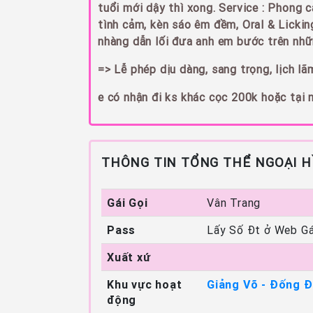
tuổi mới dậy thì xong. Service : Phong 
tình cảm, kèn sáo êm đềm, Oral & Licki
nhàng dẫn lối đưa anh em bước trên nhữ
=> Lễ phép dịu dàng, sang trọng, lịch lã
e có nhận đi ks khác cọc 200k hoặc tại 
THÔNG TIN TỔNG THỂ NGOẠI H
Gái Gọi
Vân Trang
Pass
Lấy Số Đt ở Web Gá
Xuất xứ
Khu vực hoạt
Giảng Võ - Đống Đ
động