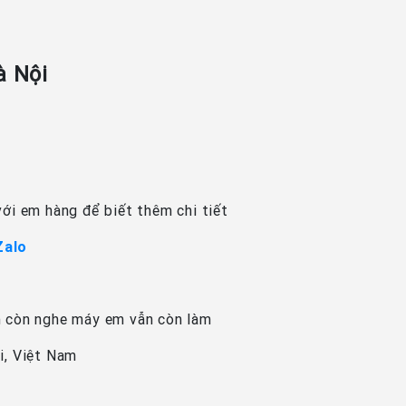
à Nội
ới em hàng để biết thêm chi tiết
Zalo
n còn nghe máy em vẫn còn làm
i, Việt Nam