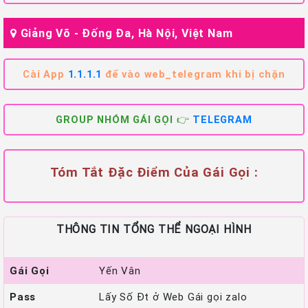
Giảng Võ - Đống Đa, Hà Nội, Việt Nam
Cài App
1.1.1.1
để vào web_telegram khi bị chặn
GROUP NHÓM GÁI GỌI 👉
TELEGRAM
Tóm Tắt Đặc Điểm Của Gái Gọi :
THÔNG TIN TỔNG THỂ NGOẠI HÌNH
Gái Gọi
Yến Vân
Pass
Lấy Số Đt ở Web Gái gọi zalo