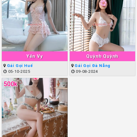
Yến Vy
Quỳnh Quỳnh
Gái Gọi Huế
Gái Gọi Đà Nẵng
05-10-2025
09-08-2024
500k