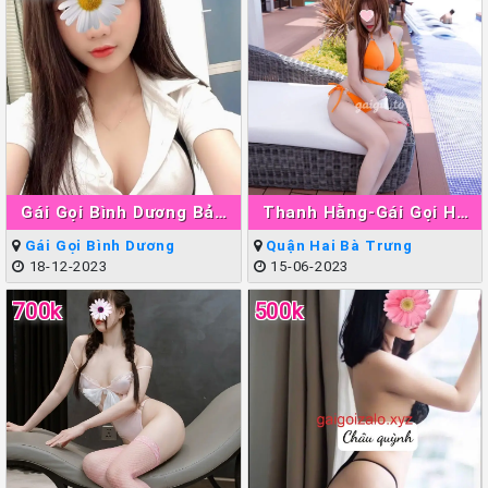
Gái Gọi Bình Dương Bảo
Thanh Hằng-Gái Gọi Hà
Ngân
Nội Làm Tình Giỏi Đẳng
Gái Gọi Bình Dương
Quận Hai Bà Trưng
Cấp
18-12-2023
15-06-2023
700k
500k