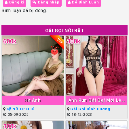
Đăng kí
Đăng nhập
Để Bình Luận
Bình luận đã bị đóng.
GÁI GỌI NỖI BẬT
VIP
600k
300k
Hà Anh
Ánh Kun Gái Gọi Mới Lên
Sóng Thuận An
Kỹ Nữ TP Huế
Gái Gọi Bình Dương
05-09-2025
18-12-2023
300k