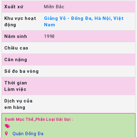
Xuất xứ
Miền Bắc
Khu vực hoạt
Giảng Võ - Đống Đa, Hà Nội, Việt
động
Nam
Năm sinh
1998
Chiều cao
Cân nặng
Số đo ba vòng
Thời gian
Làm việc
Dịch vụ của
em hàng
Danh Mục Thẻ_Phân Loại Gái Gọi :
Quận Đống Đa