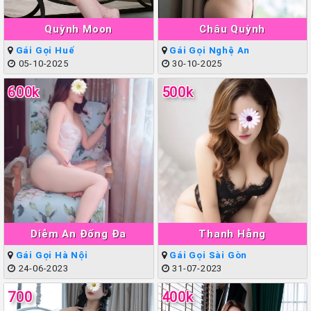
Quỳnh Moon
Châu Quỳnh
Gái Gọi Huế
Gái Gọi Nghệ An
05-10-2025
30-10-2025
600k
500k
Diễm An Đống Đa
Thanh Hằng
Gái Gọi Hà Nội
Gái Gọi Sài Gòn
24-06-2023
31-07-2023
700
400k