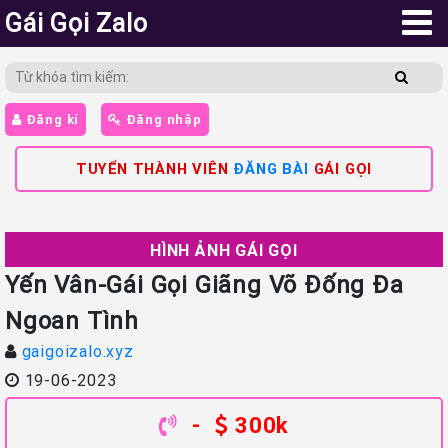
Gái Gọi Zalo
Đăng kí
Đăng nhập
TUYỂN THÀNH VIÊN
ĐĂNG BÀI
GÁI GỌI
HÌNH ẢNH GÁI GỌI
Yến Vân-Gái Gọi Giãng Võ Đống Đa
Ngoan Tình
gaigoizalo.xyz
19-06-2023
-
300k