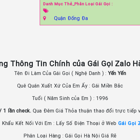
Danh Mục Thẻ_Phân Loại Gái Gọi :
Quận Đống Đa
g Thông Tin Chính của Gái Gọi Zalo H
Tên Đi Làm Của Gái Gọi ( Nghệ Danh ) :
Yến Yến
Quê Quán Xuất Xứ Của Em Ấy : Gái Miền Bắc
Tuổi ( Năm Sinh của Em ) : 1996
 1 lần check.
Qua Đêm Giá Thỏa thuận thao đổi trực tiếp v
 Khẩu Kết Nối Với Em : Lấy Số Điện Thoại ở Web
Gái Gọi 
Phân Loại Hàng : Gái Gọi Hà Nội Giá Rẽ