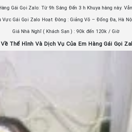
àng Gái Gọi Zalo: Từ 9h Sáng Đến 3 h Khuya hàng này. Vẫ
u Vực Gái Gọi Zalo Hoạt Đông : Giảng Võ – Đống Đa, Hà Nộ
Giá Nhà Nghĩ ( Khách Sạn ) : 90k đến 120k / Giờ
 Về Thể Hình Và Dịch Vụ Của Em Hàng Gái Gọi Za