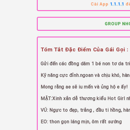
Cài App
1.1.1.1
để
GROUP NHÓ
Tóm Tắt Đặc Điểm Của Gái Gọi :
Gửi đến các đồng dâm 1 bé non tơ da trắn
Kỹ năng cực đỉnh.ngoan và chịu khó, hàng
Mong rằng ae sẽ iu mến và ủng hộ e ấy!
MẶT:Xinh xắn dễ thương kiểu Hot Girl n
VÚ: Ngực to đẹp, trắng , đầu ti hồng, hà
EO: thon gọn láng mịn, ôm rất sướng