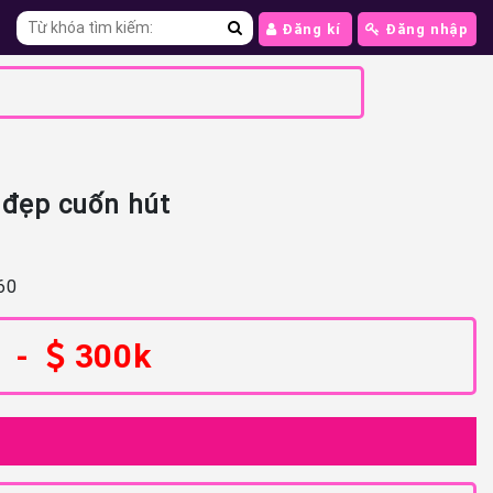
Đăng kí
Đăng nhập
ẻ đẹp cuốn hút
60
-
300k