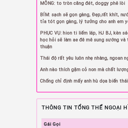
MÔNG: to tròn căng đét, doggy phê lòi
BÍM: sạch sẽ gọn gàng, Đẹp,rất khít, nướ
tỉa tót gọn gàng, lý tưởng cho anh em y
PHỤC VỤ: hion ti liếm láp, HJ BJ, kèn sá
học hỏi sẽ làm ae đê mê sung sướng và t
thuận
Thái độ rất yêu luôn nhẹ nhàng, ngoan n
Anh nào thích gặm cỏ non mà chất lượng 
Chống chỉ định mấy anh hù dọa biến thái,
THÔNG TIN TỔNG THỂ NGOẠI H
Gái Gọi