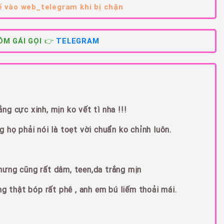
 vào web_telegram khi bị chặn
M GÁI GỌI 👉
TELEGRAM
g cực xinh, mịn ko vết tì nha !!!
 họ phải nói là toẹt vời chuẩn ko chỉnh luôn.
hưng cũng rất dâm, teen,da trắng mịn
ng thật bóp rất phê , anh em bú liếm thoải mái.