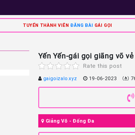
TUYỂN THÀNH VIÊN
ĐĂNG BÀI
GÁI GỌI
Yến Yến-gái gọi giãng võ v
Rate this post
gaigoizalo.xyz
19-06-2023
7
Giảng Võ - Đống Đa