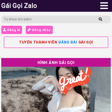
Gái Gọi Zalo
Đăng kí
Đăng nhập
TUYỂN THÀNH VIÊN
ĐĂNG BÀI
GÁI GỌI
HÌNH ẢNH GÁI GỌI