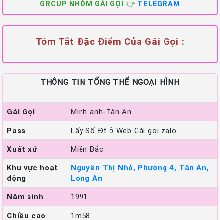
GROUP NHÓM GÁI GỌI 👉
TELEGRAM
Tóm Tắt Đặc Điểm Của Gái Gọi :
THÔNG TIN TỔNG THỂ NGOẠI HÌNH
Gái Gọi
Minh anh-Tân An
Pass
Lấy Số Đt ở Web Gái gọi zalo
Xuất xứ
Miền Bắc
Khu vực hoạt
Nguyễn Thị Nhỏ, Phường 4, Tân An,
động
Long An
Năm sinh
1991
Chiều cao
1m58