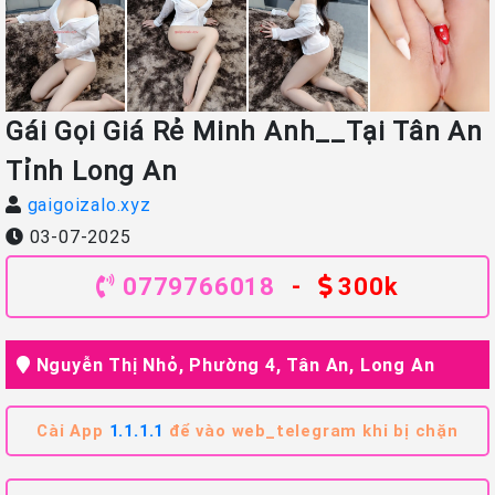
Gái Gọi Giá Rẻ Minh Anh__Tại Tân An
Tỉnh Long An
gaigoizalo.xyz
03-07-2025
0779766018
-
300k
Nguyễn Thị Nhỏ, Phường 4, Tân An, Long An
Cài App
1.1.1.1
để vào web_telegram khi bị chặn