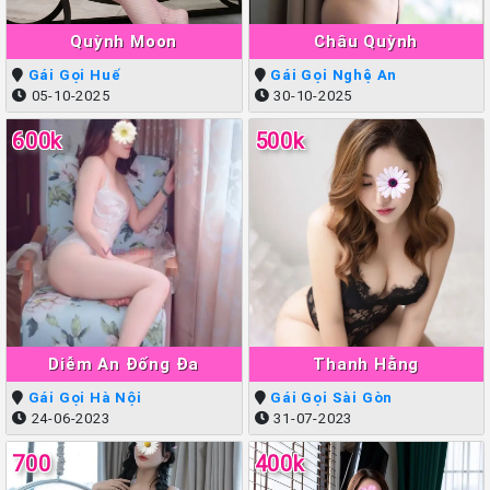
Quỳnh Moon
Châu Quỳnh
Gái Gọi Huế
Gái Gọi Nghệ An
05-10-2025
30-10-2025
600k
500k
Diễm An Đống Đa
Thanh Hằng
Gái Gọi Hà Nội
Gái Gọi Sài Gòn
24-06-2023
31-07-2023
700
400k