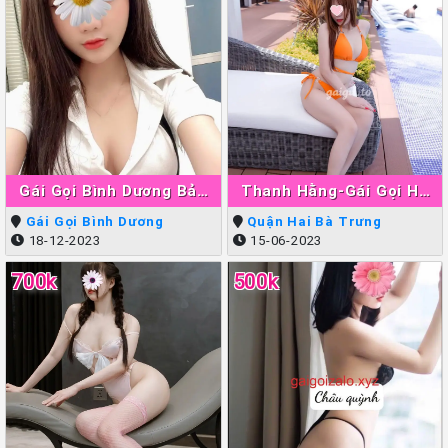
Gái Gọi Bình Dương Bảo
Thanh Hằng-Gái Gọi Hà
Ngân
Nội Làm Tình Giỏi Đẳng
Gái Gọi Bình Dương
Quận Hai Bà Trưng
Cấp
18-12-2023
15-06-2023
700k
500k