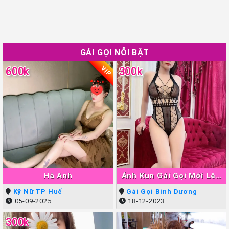
GÁI GỌI NỖI BẬT
VIP
600k
300k
Hà Anh
Ánh Kun Gái Gọi Mới Lên
Sóng Thuận An
Kỹ Nữ TP Huế
Gái Gọi Bình Dương
05-09-2025
18-12-2023
300k