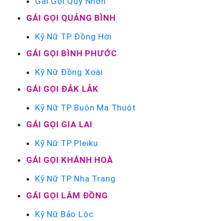
Gái Gọi Quy Nhơn
GÁI GỌI QUẢNG BÌNH
Kỹ Nữ TP Đồng Hới
GÁI GỌI BÌNH PHƯỚC
Kỹ Nữ Đồng Xoài
GÁI GỌI ĐẮK LẮK
Kỹ Nữ TP Buôn Ma Thuột
GÁI GỌI GIA LAI
Kỹ Nữ TP Pleiku
GÁI GỌI KHÁNH HOÀ
Kỹ Nữ TP Nha Trang
GÁI GỌI LÂM ĐỒNG
Kỹ Nữ Bảo Lộc