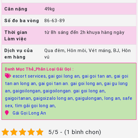
Cân nặng
49kg
Số đo ba vòng
86-63-89
Thời gian
từ 8h sáng đến 2h khuya hàng ngày
Làm việc
Dịch vụ của
Qua đêm, Hôn môi, Vét máng, BJ, Hôn
em hàng
vú
Danh Mục Thẻ_Phân Loại Gái Gọi :
escort services,
gai goi long an,
gai goi tan an,
gai goi
tan an long an,
gai goi tan an. gai goi long an,
gai gu long
an,
gaigoilongan,
gaigoilongan. gai goi long an,
gaigoitanan,
gaigoizalo long an,
gaigulongan,
long an,
safe
sex,
tìm gái gọi long an,
Gái Gọi Long An
5/5 - (1 bình chọn)