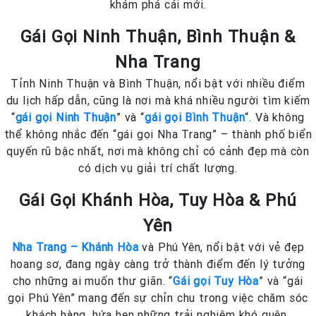
khám phá cái mới.
Gái Gọi Ninh Thuận, Bình Thuận &
Nha Trang
Tỉnh Ninh Thuận và Bình Thuận, nổi bật với nhiều điểm
du lịch hấp dẫn, cũng là nơi mà khá nhiều người tìm kiếm
“
gái gọi Ninh Thuận
” và “
gái gọi Bình Thuận
“. Và không
thể không nhắc đến “gái gọi Nha Trang” – thành phố biển
quyến rũ bậc nhất, nơi mà không chỉ có cảnh đẹp mà còn
có dịch vụ giải trí chất lượng.
Gái Gọi Khánh Hòa, Tuy Hòa & Phú
Yên
Nha Trang – Khánh Hòa
và Phú Yên, nổi bật với vẻ đẹp
hoang sơ, đang ngày càng trở thành điểm đến lý tưởng
cho những ai muốn thư giãn. “
Gái gọi Tuy Hòa
” và “gái
gọi Phú Yên” mang đến sự chỉn chu trong việc chăm sóc
khách hàng, hứa hẹn những trải nghiệm khó quên.